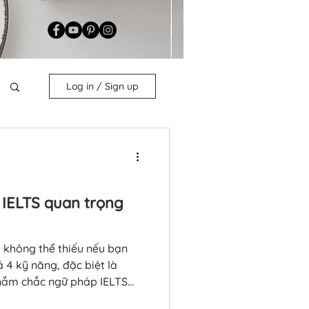
Log in / Sign up
IELTS quan trọng
 không thể thiếu nếu bạn
 4 kỹ năng, đặc biệt là
 nắm chắc ngữ pháp IELTS
lạc, hạn chế lỗi sai và ghi