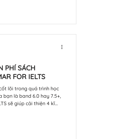
ar Range & Accuracy. Trong
IELTS sẽ tổng hợp toàn bộ
 sinh nào
hì trong ngữ pháp IELTS Thì
ast Simple (Quá khứ đơn)
N PHÍ SÁCH
AR FOR IELTS
ốt lõi trong quá trình học
a bạn là band 6.0 hay 7.5+,
S sẽ giúp cải thiện 4 kĩ
ếu bạn đang tìm một cuốn
p bài bản, vừa bám sát yêu
 là lựa
ong bài viết này, Tram