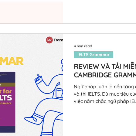
điểm cao ở tiêu chí Gramm
bài viết này, Tram Nguyen 
ngữ pháp IELTS quan trọng nhất mà bất kỳ thí
cũng cần nắm vững. 1. Các t
Cấu trúc Cách dùng Ví dụ P
Động t
4 min read
IELTS Grammar
REVIEW VÀ TẢI MIỄ
CAMBRIDGE GRAMM
Ngữ pháp luôn là nền tảng c
và thi IELTS. Dù mục tiêu củ
việc nắm chắc ngữ pháp IELT
năng trong kì thi IELTS. N
sách vừa hệ thống ngữ phá
cầu bài thi, Grammar for IELTS của Cambridge
chọn rất đáng cân nhắc. Tr