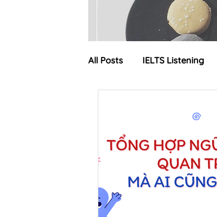
All Posts
IELTS Listening
IELTS Writing
IELTS
Bộ đề IELTS dự đoán
I