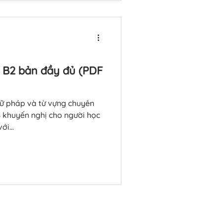
hí. Thông tin
n B2 bản đầy đủ (PDF
ngữ pháp và từ vựng chuyên
khuyến nghị cho người học
ới...