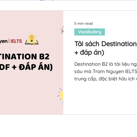
Nguyen IELTS sẽ review chi tiết nội dung sách và cung
cấp link tải Grammar for IELTS PDF miễn p
ch
5 min read
Vocabulary
Tải sách Destinatio
+ đáp án)
Destination B2 là tài liệu 
sâu mà Tram Nguyen IELTS 
trung cấp, đặc biệt hữu ích v