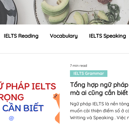
IELTS Reading
Vocabulary
IELTS Speaking
IELTS Grammar
Tài liệu
7 min read
IELTS Grammar
ELTS Cambridge
Tổng hợp ngữ pháp 
mà ai cũng cần biết
Ngữ pháp IELTS là nền tảng
muốn cải thiện điểm số ở cả
Writing và Speaking . Việc
giúp bài viết rõ ràng, mạch 