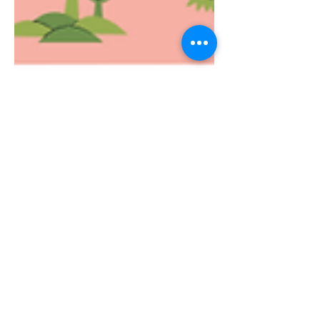
Apr 10
5 min read
Tuyệt chiêu "đọc vị" bản