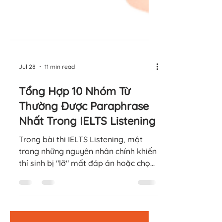
Jul 28
11 min read
Tổng Hợp 10 Nhóm Từ
Thường Được Paraphrase
Nhất Trong IELTS Listening
Trong bài thi IELTS Listening, một
trong những nguyên nhân chính khiến
thí sinh bị "lỡ" mất đáp án hoặc chọn
nhầm câu trả lời sai chính là bẫy
paraphrase (diễn đạt lại bằng từ
đồng nghĩa hoặc cấu trúc tương