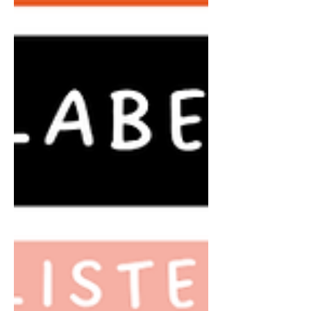
đương). Giám khảo hiếm khi sử dụng
lại chính xác 100% từ vựng xuất hiện
trong tờ đề thi mà sẽ thay thế bằng
các từ đồng nghĩa, từ trái nghĩa hoặc
biến đổi cấu trúc câu trong băng
audio. Việc nhận diện được các mẫu
chuyển đổi từ vựng quen thuộc này
sẽ giúp bạn phản xạ nhanh