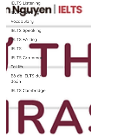
IELTS Listening
IELTS Reading
Vocabulary
IELTS Speaking
IELTS Writing
IELTS
IELTS Grammar
Tài liệu
Bộ đề IELTS dự
đoán
IELTS Cambridge