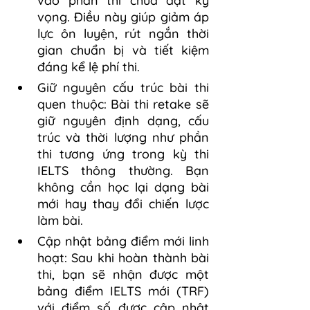
vào phần thi chưa đạt kỳ 
vọng. Điều này giúp giảm áp 
lực ôn luyện, rút ngắn thời 
gian chuẩn bị và tiết kiệm 
đáng kể lệ phí thi.
Giữ nguyên cấu trúc bài thi 
quen thuộc: Bài thi retake sẽ 
giữ nguyên định dạng, cấu 
trúc và thời lượng như phần 
thi tương ứng trong kỳ thi 
IELTS thông thường. Bạn 
không cần học lại dạng bài 
mới hay thay đổi chiến lược 
làm bài.
Cập nhật bảng điểm mới linh 
hoạt: Sau khi hoàn thành bài 
thi, bạn sẽ nhận được một 
bảng điểm IELTS mới (TRF) 
với điểm số được cập nhật 