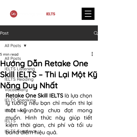
Post
All Posts
5 min read
All Posts
Hướng Dẫn Retake One
IELTS Listening
Skill IELTS – Thi Lại Một Kỹ
IELTS Reading
Năng Duy Nhất
Vocabulary
Retake One Skill IELTS
 là lựa chọn 
IELTS Speaking
lý tưởng nếu bạn chỉ muốn thi lại 
một kỹ năng chưa đạt mong 
IELTS Writing
muốn. Hình thức này giúp tiết 
IELTS
kiệm thời gian, chi phí và tối ưu 
IELTS Grammar
band điểm hiệu quả.