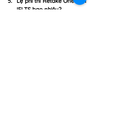
Lệ phí thi Retake One Skill 
IELTS bao nhiêu?
Thông tin cập nhật về chi phí thi 
lại từng kỹ năng, kèm lưu ý về 
chính sách hoàn/hủy.
Lệ phí thi Retake One Skill IELTS 
mới nhất
Chi phí đăng ký retake one skill 
IELTS hiện đang được áp dụng 
theo mức phí cố định cho từng 
loại hình thi. Cụ thể:
IELTS One Skill Retake 
(Academic hoặc General): 
2.940.000 VNĐ
IELTS for UKVI One Skill 
Retake: 3.520.000 VNĐ