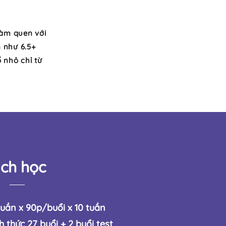
làm quen với
n như 6.5+
 nhỏ chỉ từ
ịch học
tuần x 90p/buổi x 10 tuần
h thức 27 buổi + 2 buổi test