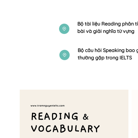
​Bộ tài liệu Reading phân t
bài và giải nghĩa từ vựng
​Bộ câu hỏi Speaking bao
thường gặp trong IELTS