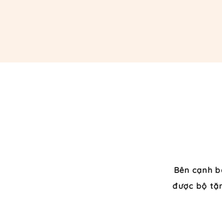
​Bên cạnh b
được bộ tặn