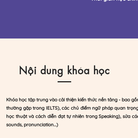
​Nội dung khóa học
Khóa học tập trung vào cải thiện kiến thức nền tảng - bao gồm
thường gặp trong IELTS), các chủ điểm ngữ pháp quan trọn
học thuật và cách diễn đạt tự nhiên trong Speaking), sửa cá
sounds, pronunciation...)