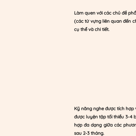
​Làm quen với các chủ đề phổ
(các từ vựng liên quan đến c
cụ thể và chi tiết.
Kỹ năng nghe được tích hợp
được luyện tập tối thiểu 3-4 
hợp đa dạng giữa các phương
sau 2-3 tháng.