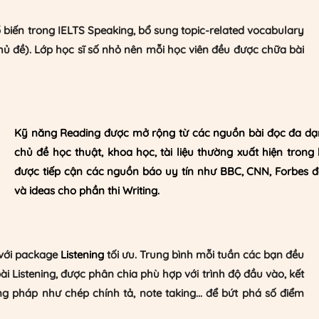
 biến trong IELTS Speaking, bổ sung topic-related vocabulary
hủ đề). Lớp học sĩ số nhỏ nên mỗi học viên đều được chữa bài
​Kỹ năng Reading được mở rộng từ các nguồn bài đọc đa dạn
chủ đề học thuật, khoa học, tài liệu thường xuất hiện trong 
được tiếp cận các nguồn báo uy tín như BBC, CNN, Forbes để
và ideas cho phần thi Writing.
 với package
Listening
tối ưu. Trung bình mỗi tuần các bạn đều
bài Listening, được phân chia phù hợp với trình độ đầu vào, kết
 pháp như chép chính tả, note taking... để bứt phá số điểm