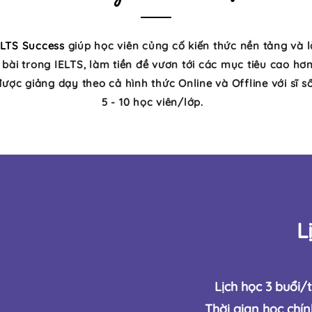
ELTS Success
giúp học viên củng cố kiến thức nền tảng và 
bài trong IELTS, làm tiền đề vươn tới các mục tiêu cao hơ
ược giảng dạy theo cả hình thức Online và Offline với sĩ số
5 - 10
học viên/lớp.
L
Lịch học 3 buổi/
Thời gian học chín