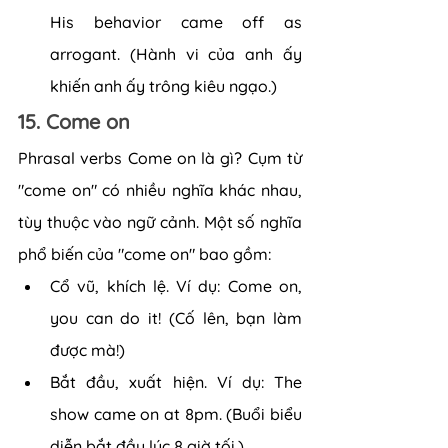
His behavior came off as 
arrogant. (Hành vi của anh ấy 
khiến anh ấy trông kiêu ngạo.)
15. Come on
Phrasal verbs Come on là gì? Cụm từ 
"come on" có nhiều nghĩa khác nhau, 
tùy thuộc vào ngữ cảnh. Một số nghĩa 
phổ biến của "come on" bao gồm:
Cổ vũ, khích lệ. Ví dụ: Come on, 
you can do it! (Cố lên, bạn làm 
được mà!)
Bắt đầu, xuất hiện. Ví dụ: The 
show came on at 8pm. (Buổi biểu 
diễn bắt đầu lúc 8 giờ tối.)