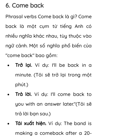
6. Come back
Phrasal verbs Come back là gì? Come 
back là một cụm từ tiếng Anh có 
nhiều nghĩa khác nhau, tùy thuộc vào 
ngữ cảnh. Một số nghĩa phổ biến của 
"come back" bao gồm:
Trở lại. 
Ví dụ: I'll be back in a 
minute. (Tôi sẽ trở lại trong một 
phút.)
Trả lời.
 Ví dụ: I'll come back to 
you with an answer later."(Tôi sẽ 
trả lời bạn sau.)
Tái xuất hiện.
 Ví dụ: The band is 
making a comeback after a 20-