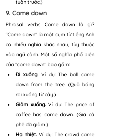
tuần trước.)
9. Come down
Phrasal verbs Come down là gì? 
"Come down" là một cụm từ tiếng Anh 
có nhiều nghĩa khác nhau, tùy thuộc 
vào ngữ cảnh. Một số nghĩa phổ biến 
của "come down" bao gồm:
Đi xuống
. Ví dụ: The ball came 
down from the tree. (Quả bóng 
rơi xuống từ cây.)
Giảm xuống.
 Ví dụ: The price of 
coffee has come down. (Giá cà 
phê đã giảm.)
Hạ nhiệt.
 Ví dụ: The crowd came 