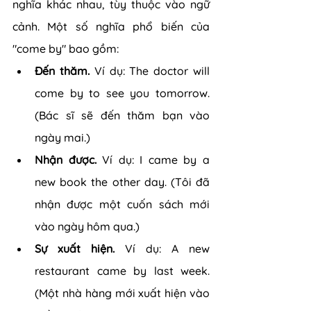
nghĩa khác nhau, tùy thuộc vào ngữ 
cảnh. Một số nghĩa phổ biến của 
"come by" bao gồm:
Đến thăm. 
Ví dụ: The doctor will 
come by to see you tomorrow. 
(Bác sĩ sẽ đến thăm bạn vào 
ngày mai.)
Nhận được.
 Ví dụ: I came by a 
new book the other day. (Tôi đã 
nhận được một cuốn sách mới 
vào ngày hôm qua.)
Sự xuất hiện.
 Ví dụ: A new 
restaurant came by last week. 
(Một nhà hàng mới xuất hiện vào 