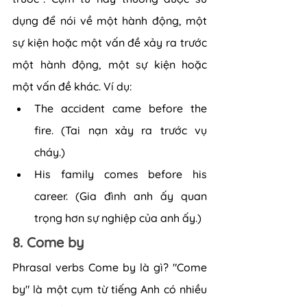
dụng để nói về một hành động, một 
sự kiện hoặc một vấn đề xảy ra trước 
một hành động, một sự kiện hoặc 
một vấn đề khác. Ví dụ:
The accident came before the 
fire. (Tai nạn xảy ra trước vụ 
cháy.)
His family comes before his 
career. (Gia đình anh ấy quan 
trọng hơn sự nghiệp của anh ấy.)
8. Come by
Phrasal verbs Come by là gì? "Come 
by" là một cụm từ tiếng Anh có nhiều 