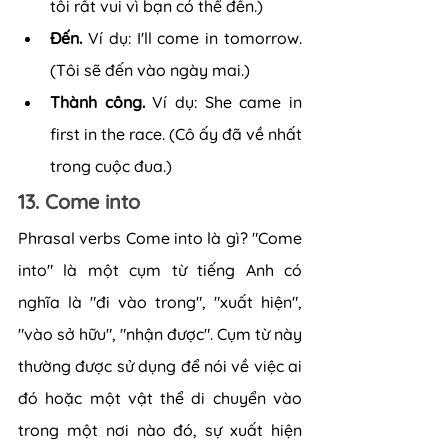
tôi rất vui vì bạn có thể đến.)
Đến. 
Ví dụ: I'll come in tomorrow. 
(Tôi sẽ đến vào ngày mai.)
Thành công.
 Ví dụ: She came in 
first in the race. (Cô ấy đã về nhất 
trong cuộc đua.)
13. Come into
Phrasal verbs Come into là gì? "Come 
into" là một cụm từ tiếng Anh có 
nghĩa là "đi vào trong", "xuất hiện", 
"vào sở hữu", "nhận được". Cụm từ này 
thường được sử dụng để nói về việc ai 
đó hoặc một vật thể di chuyển vào 
trong một nơi nào đó, sự xuất hiện 