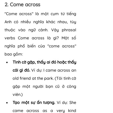
2. Come across
"Come across" là một cụm từ tiếng 
Anh có nhiều nghĩa khác nhau, tùy 
thuộc vào ngữ cảnh. Vậy phrasal 
verbs Come across là gì? Một số 
nghĩa phổ biến của "come across" 
bao gồm:
Tình cờ gặp, thấy ai đó hoặc thấy 
cái gì đó.
 Ví dụ: I came across an 
old friend at the park. (Tôi tình cờ 
gặp một người bạn cũ ở công 
viên.)
Tạo một sự ấn tượng.
 Ví dụ: She 
came across as a very kind 