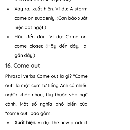
Xảy ra, xuất hiện. Ví dụ: A storm 
came on suddenly. (Cơn bão xuất 
hiện đột ngột.)
Hãy đến đây. Ví dụ: Come on, 
come closer. (Hãy đến đây, lại 
gần đây.)
16. Come out
Phrasal verbs Come out là gì? "Come 
out" là một cụm từ tiếng Anh có nhiều 
nghĩa khác nhau, tùy thuộc vào ngữ 
cảnh. Một số nghĩa phổ biến của 
"come out" bao gồm:
Xuất hiện. 
Ví dụ: The new product 