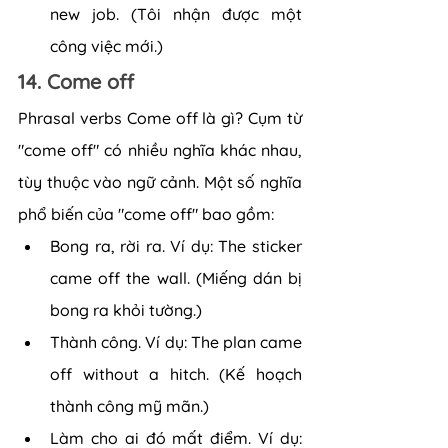
new job. (Tôi nhận được một 
công việc mới.)
14. Come off
Phrasal verbs Come off là gì? Cụm từ 
"come off" có nhiều nghĩa khác nhau, 
tùy thuộc vào ngữ cảnh. Một số nghĩa 
phổ biến của "come off" bao gồm:
Bong ra, rời ra. Ví dụ: The sticker 
came off the wall. (Miếng dán bị 
bong ra khỏi tường.)
Thành công. Ví dụ: The plan came 
off without a hitch. (Kế hoạch 
thành công mỹ mãn.)
Làm cho ai đó mất điểm. Ví dụ: 