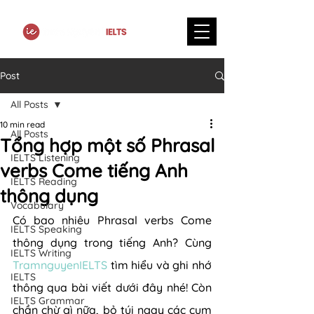
Post
All Posts
10 min read
All Posts
Tổng hợp một số Phrasal
IELTS Listening
verbs Come tiếng Anh
IELTS Reading
thông dụng
Vocabulary
Có bao nhiêu Phrasal verbs Come 
IELTS Speaking
thông dụng trong tiếng Anh? Cùng 
IELTS Writing
TramnguyenIELTS
 tìm hiểu và ghi nhớ 
IELTS
thông qua bài viết dưới đây nhé! Còn 
IELTS Grammar
chần chừ gì nữa, bỏ túi ngay các cụm 