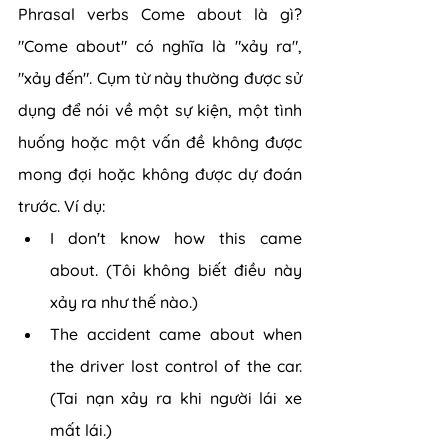
Phrasal verbs Come about là gì? 
"Come about" có nghĩa là "xảy ra", 
"xảy đến". Cụm từ này thường được sử 
dụng để nói về một sự kiện, một tình 
huống hoặc một vấn đề không được 
mong đợi hoặc không được dự đoán 
trước. Ví dụ:
I don't know how this came 
about. (Tôi không biết điều này 
xảy ra như thế nào.)
The accident came about when 
the driver lost control of the car. 
(Tai nạn xảy ra khi người lái xe 
mất lái.)