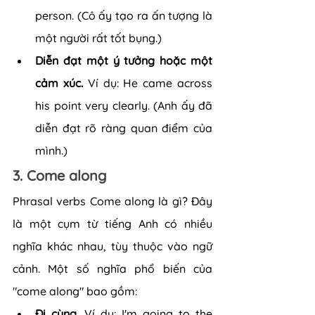
person. (Cô ấy tạo ra ấn tượng là 
một người rất tốt bụng.)
Diễn đạt một ý tưởng hoặc một 
cảm xúc.
 Ví dụ: He came across 
his point very clearly. (Anh ấy đã 
diễn đạt rõ ràng quan điểm của 
mình.)
3. Come along
Phrasal verbs Come along là gì? Đây 
là một cụm từ tiếng Anh có nhiều 
nghĩa khác nhau, tùy thuộc vào ngữ 
cảnh. Một số nghĩa phổ biến của 
"come along" bao gồm:
Đi cùng. 
Ví dụ: I'm going to the 