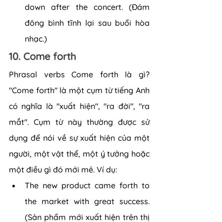
down after the concert. (Đám 
đông bình tĩnh lại sau buổi hòa 
nhạc.)
10. Come forth
Phrasal verbs Come forth là gì? 
"Come forth" là một cụm từ tiếng Anh 
có nghĩa là "xuất hiện", "ra đời", "ra 
mắt". Cụm từ này thường được sử 
dụng để nói về sự xuất hiện của một 
người, một vật thể, một ý tưởng hoặc 
một điều gì đó mới mẻ. Ví dụ:
The new product came forth to 
the market with great success. 
(Sản phẩm mới xuất hiện trên thị 