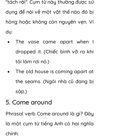
"tách rời". Cụm từ này thường được sử 
dụng để nói về một vật thể nào đó bị 
hỏng hoặc không còn nguyên vẹn. Ví 
dụ:
The vase came apart when I 
dropped it. (Chiếc bình vỡ ra khi 
tôi làm rơi nó.)
The old house is coming apart at 
the seams. (Ngôi nhà cũ đang bị 
sập.)
5. Come around
Phrasal verb Come around là gì? Đây 
là một cụm từ tiếng Anh có hai nghĩa 
chính: