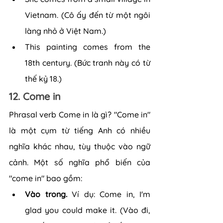
Vietnam. (Cô ấy đến từ một ngôi 
làng nhỏ ở Việt Nam.)
This painting comes from the 
18th century. (Bức tranh này có từ 
thế kỷ 18.)
12. Come in
Phrasal verb Come in là gì? "Come in" 
là một cụm từ tiếng Anh có nhiều 
nghĩa khác nhau, tùy thuộc vào ngữ 
cảnh. Một số nghĩa phổ biến của 
"come in" bao gồm:
Vào trong. 
Ví dụ: Come in, I'm 
glad you could make it. (Vào đi, 