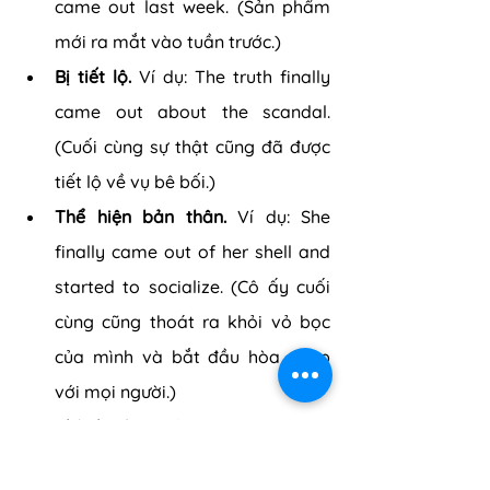
came out last week. (Sản phẩm 
mới ra mắt vào tuần trước.)
Bị tiết lộ.
 Ví dụ: The truth finally 
came out about the scandal. 
(Cuối cùng sự thật cũng đã được 
tiết lộ về vụ bê bối.)
Thể hiện bản thân. 
Ví dụ: She 
finally came out of her shell and 
started to socialize. (Cô ấy cuối 
cùng cũng thoát ra khỏi vỏ bọc 
của mình và bắt đầu hòa nhập 
với mọi người.)
Thành công.
 Ví dụ: The company 
came out with a new product that 