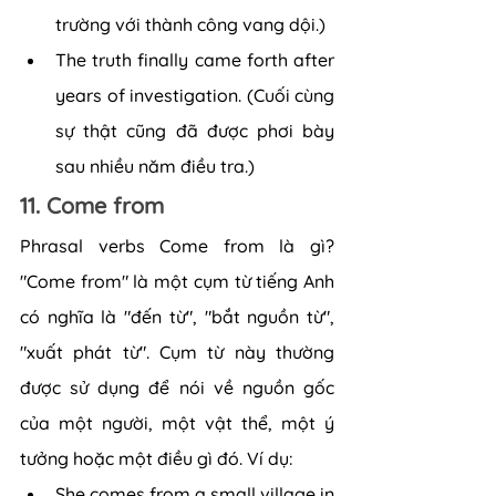
trường với thành công vang dội.)
The truth finally came forth after 
years of investigation. (Cuối cùng 
sự thật cũng đã được phơi bày 
sau nhiều năm điều tra.)
11. Come from
Phrasal verbs Come from là gì? 
"Come from" là một cụm từ tiếng Anh 
có nghĩa là "đến từ", "bắt nguồn từ", 
"xuất phát từ". Cụm từ này thường 
được sử dụng để nói về nguồn gốc 
của một người, một vật thể, một ý 
tưởng hoặc một điều gì đó. Ví dụ:
She comes from a small village in 