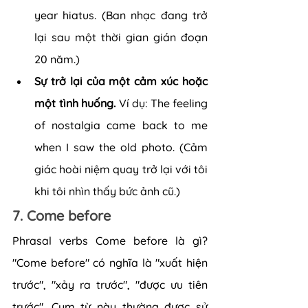
year hiatus. (Ban nhạc đang trở 
lại sau một thời gian gián đoạn 
20 năm.)
Sự trở lại của một cảm xúc hoặc 
một tình huống.
 Ví dụ: The feeling 
of nostalgia came back to me 
when I saw the old photo. (Cảm 
giác hoài niệm quay trở lại với tôi 
khi tôi nhìn thấy bức ảnh cũ.)
7. Come before
Phrasal verbs Come before là gì? 
"Come before" có nghĩa là "xuất hiện 
trước", "xảy ra trước", "được ưu tiên 
trước". Cụm từ này thường được sử 