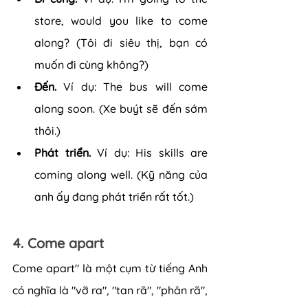
store, would you like to come 
along? (Tôi đi siêu thị, bạn có 
muốn đi cùng không?)
Đến. 
Ví dụ: The bus will come 
along soon. (Xe buýt sẽ đến sớm 
thôi.)
Phát triển.
 Ví dụ: His skills are 
coming along well. (Kỹ năng của 
anh ấy đang phát triển rất tốt.)
4. Come apart
Come apart" là một cụm từ tiếng Anh 
có nghĩa là "vỡ ra", "tan rã", "phân rã", 