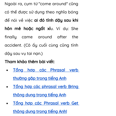
Ngoài ra, cụm từ "come around" cũng 
có thể được sử dụng theo nghĩa bóng 
để nói về việc 
ai đó tỉnh dậy sau khi 
hôn mê hoặc ngất xỉ
u. Ví dụ: She 
finally came around after the 
accident. (Cô ấy cuối cùng cũng tỉnh 
dậy sau vụ tai nạn.)
Tham khảo thêm bài viết:
Tổng hợp các Phrasal verb 
thường gặp trong tiếng Anh
Tổng hợp các phrasal verb Bring 
thông dụng trong tiếng Anh
Tổng hợp các Phrasal verb Get 
thông dụng trong tiếng Anh!