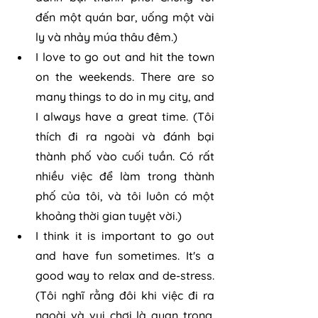
đến một quán bar, uống một vài 
ly và nhảy múa thâu đêm.)
I love to go out and hit the town 
on the weekends. There are so 
many things to do in my city, and 
I always have a great time. (Tôi 
thích đi ra ngoài và đánh bại 
thành phố vào cuối tuần. Có rất 
nhiều việc để làm trong thành 
phố của tôi, và tôi luôn có một 
khoảng thời gian tuyệt vời.)
I think it is important to go out 
and have fun sometimes. It's a 
good way to relax and de-stress. 
(Tôi nghĩ rằng đôi khi việc đi ra 
ngoài và vui chơi là quan trọng. 