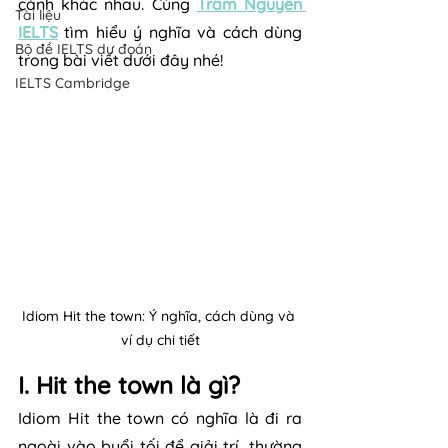
cảnh khác nhau. Cùng 
Trâm Nguyễn 
Tài liệu
IELTS
 tìm hiểu ý nghĩa và cách dùng 
Bộ đề IELTS dự đoán
trong bài viết dưới đây nhé!
IELTS Cambridge
Idiom Hit the town: Ý nghĩa, cách dùng và 
ví dụ chi tiết
I. Hit the town là gì?
Idiom Hit the town có nghĩa là đi ra 
ngoài vào buổi tối để giải trí, thường 