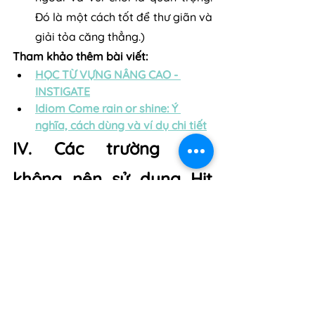
Đó là một cách tốt để thư giãn và 
giải tỏa căng thẳng.)
Tham khảo thêm bài viết:
HỌC TỪ VỰNG NÂNG CAO - 
INSTIGATE
Idiom Come rain or shine: Ý 
nghĩa, cách dùng và ví dụ chi tiết
IV. Các trường hợp 
không nên sử dụng Hit 
the town
Tuy nhiên, có một số trường hợp bạn 
không nên sử dụng idiom "Hit the 
town". Ví dụ, bạn không nên sử dụng 
idiom này trong các trường hợp sau:
Trong một bối cảnh trang trọng, 