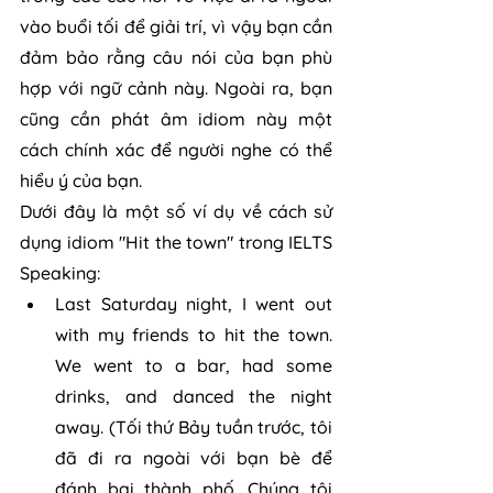
vào buổi tối để giải trí, vì vậy bạn cần 
đảm bảo rằng câu nói của bạn phù 
hợp với ngữ cảnh này. Ngoài ra, bạn 
cũng cần phát âm idiom này một 
cách chính xác để người nghe có thể 
hiểu ý của bạn.
Dưới đây là một số ví dụ về cách sử 
dụng idiom "Hit the town" trong IELTS 
Speaking:
Last Saturday night, I went out 
with my friends to hit the town. 
We went to a bar, had some 
drinks, and danced the night 
away. (Tối thứ Bảy tuần trước, tôi 
đã đi ra ngoài với bạn bè để 
đánh bại thành phố. Chúng tôi 