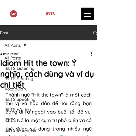
Post
All Posts
4 min read
All Posts
Idiom Hit the town: Ý
IELTS Listening
nghĩa, cách dùng và ví dụ
IELTS Reading
chi tiết
Vocabulary
Thành ngữ "Hit the town" là một cách 
IELTS Speaking
thú vị và hấp dẫn để nói rằng bạn 
IELTS Writing
đang đi ra ngoài vào buổi tối để vui 
IELTS
chơi. Nó là một cụm từ phổ biến và có 
thể được sử dụng trong nhiều ngữ 
IELTS Grammar