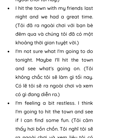
I hit the town with my friends last 
night and we had a great time. 
(Tôi đã ra ngoài chơi với bạn bè 
đêm qua và chúng tôi đã có một 
khoảng thời gian tuyệt vời.)
I'm not sure what I'm going to do 
tonight. Maybe I'll hit the town 
and see what's going on. (Tôi 
không chắc tôi sẽ làm gì tối nay. 
Có lẽ tôi sẽ ra ngoài chơi và xem 
có gì đang diễn ra.)
I'm feeling a bit restless. I think 
I'm going to hit the town and see 
if I can find some fun. (Tôi cảm 
thấy hơi bồn chồn. Tôi nghĩ tôi sẽ 
ra ngoài chơi và xem liệu tôi có 