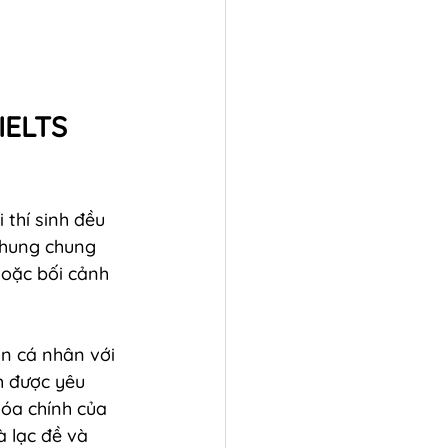
IELTS 
thí sinh đều 
chung chung 
hoặc bối cảnh 
in cá nhân với 
h được yêu 
hóa chính của 
à lạc đề và 