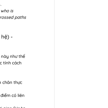
.
 who is 
crossed paths 
hệ) - 
 này như thế 
c tính cách 
n chân thực 
điểm có liên 