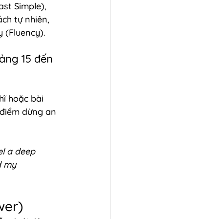
st Simple), 
ch tự nhiên, 
 (Fluency).
ảng 15 đến 
hĩ hoặc bài 
 điểm dừng an 
el a deep 
d my 
wer)