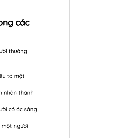
ong các 
ười thường 
iêu tả một 
h nhân thành 
ười có óc sáng 
ả một người 