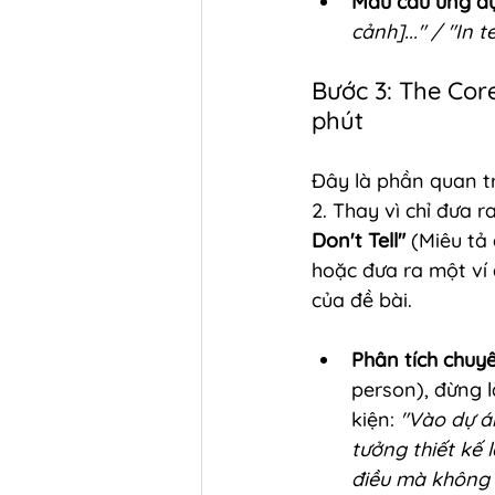
Mẫu câu ứng d
cảnh]..." / "In 
Bước 3: The Cor
phút
Đây là phần quan t
2. Thay vì chỉ đưa r
Don't Tell"
 (Miêu tả
hoặc đưa ra một ví 
của đề bài.
Phân tích chuyê
person), đừng lặ
kiện: 
"Vào dự á
tưởng thiết kế l
điều mà không a