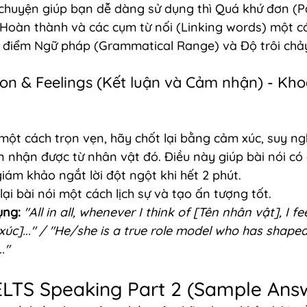
 chuyện giúp bạn dễ dàng sử dụng thì Quá khứ đơn (Pa
 Hoàn thành và các cụm từ nối (Linking words) một cá
 điểm Ngữ pháp (Grammatical Range) và Độ trôi chảy
ion & Feelings (Kết luận và Cảm nhận) - Kho
 một cách trọn vẹn, hãy chốt lại bằng cảm xúc, suy ng
 nhận được từ nhân vật đó. Điều này giúp bài nói có
giám khảo ngắt lời đột ngột khi hết 2 phút.
lại bài nói một cách lịch sự và tạo ấn tượng tốt.
ụng:
"All in all, whenever I think of [Tên nhân vật], I fe
úc]..." / "He/she is a true role model who has shape
."
ELTS Speaking Part 2 (Sample Ans