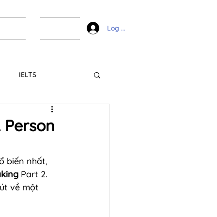
ài liệu
Liên hệ
Log In
IELTS
A Person
ổ biến nhất, 
aking
 Part 2. 
hút về một 