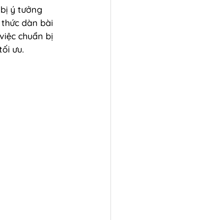
bị ý tưởng 
 thức dàn bài 
việc chuẩn bị 
ối ưu.