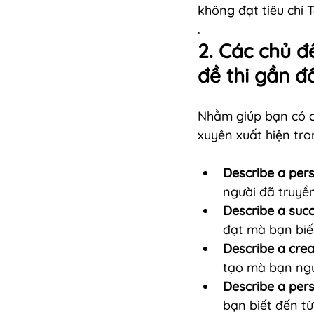
không đạt tiêu chí
.
2. Các chủ đ
đề thi gần đ
Nhằm giúp bạn có cá
xuyên xuất hiện tro
Describe a pers
người đã truyề
Describe a suc
đạt mà bạn biết
Describe a cre
tạo mà bạn ng
Describe a pers
bạn biết đến t