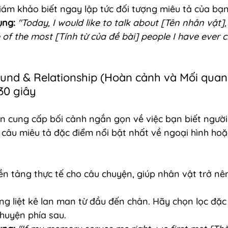
iám khảo biết ngay lập tức đối tượng miêu tả của bạn
ụng:
"Today, I would like to talk about [Tên nhân vật],
of the most [Tính từ của đề bài] people I have ever 
und & Relationship (Hoàn cảnh và Mối quan 
30 giây
n cung cấp bối cảnh ngắn gọn về việc bạn biết người
2 câu miêu tả đặc điểm nổi bật nhất về ngoại hình hoặ
ền tảng thực tế cho câu chuyện, giúp nhân vật trở nê
ng liệt kê lan man từ đầu đến chân. Hãy chọn lọc đặc 
huyện phía sau.