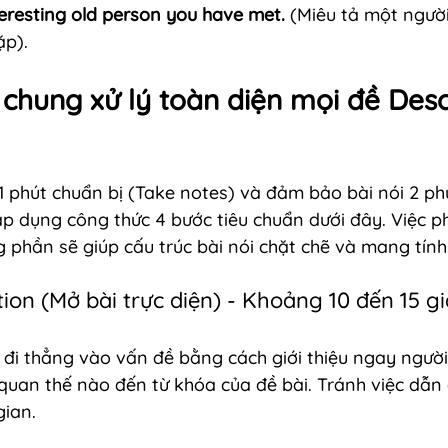
eresting old person you have met.
 (Miêu tả một người 
ặp).
 chung xử lý toàn diện mọi đề Desc
1 phút chuẩn bị (Take notes) và đảm bảo bài nói 2 phú
p dụng công thức 4 bước tiêu chuẩn dưới đây. Việc ph
g phần sẽ giúp cấu trúc bài nói chặt chẽ và mang tính
tion (Mở bài trực diện) - Khoảng 10 đến 15 g
 đi thẳng vào vấn đề bằng cách giới thiệu ngay người
n quan thế nào đến từ khóa của đề bài. Tránh việc dẫn
gian.