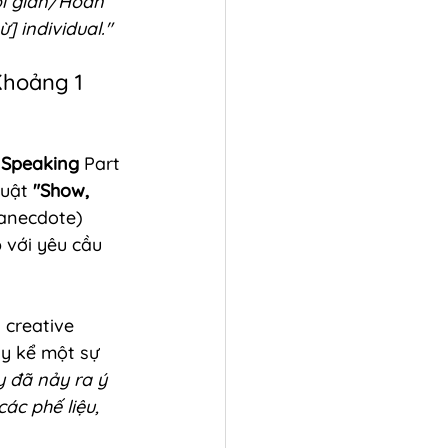
ời gian/Hoàn 
] individual."
Khoảng 1 
 Speaking
 Part 
uật 
"Show, 
anecdote) 
 với yêu cầu 
 creative 
ãy kể một sự 
 đã nảy ra ý 
ác phế liệu, 