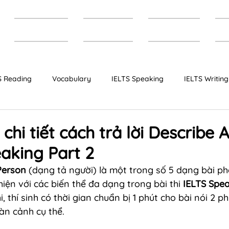
Trang chủ
Giới thiệu
Khóa học
T
S Reading
Vocabulary
IELTS Speaking
IELTS Writing
Bộ đề IELTS dự đoán
IELTS Cambridge
hi tiết cách trả lời Describe 
eaking Part 2
Person
 (dạng tả người) là một trong số 5 dạng bài ph
iện với các biến thể đa dạng trong bài thi 
IELTS Spe
i, thí sinh có thời gian chuẩn bị 1 phút cho bài nói 2 p
àn cảnh cụ thể.