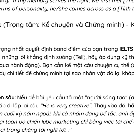
ụng:
"If my memory serves me right, we first met [Th
terms of personality, he/she comes across as a [Tính từ
e (Trọng tâm: Kể chuyện và Chứng minh) - 
rọng nhất quyết định band điểm của bạn trong 
IELTS
a những lời khẳng định suông (Tell), hãy áp dụng kỹ th
 qua hành động). Bạn cần kể một câu chuyện cụ thể (
dụ chi tiết để chứng minh tại sao nhân vật đó lại khớp
n sâu:
 Nếu đề bài yêu cầu tả một "người sáng tạo" (a
p đi lặp lại câu 
"He is very creative"
. Thay vào đó, h
n cuối kỳ năm ngoái, khi cả nhóm đang bế tắc, anh ấy
ại toàn bộ chiến lược marketing chỉ bằng việc tái chế c
i trong chúng tôi nghĩ tới..."