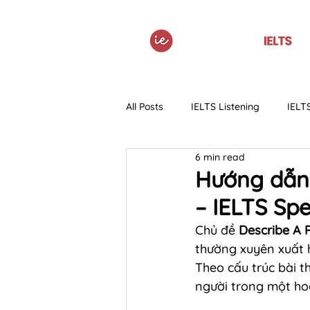
All Posts
IELTS Listening
IELT
6 min read
IELTS Grammar
Tài liệu
Hướng dẫn c
– IELTS Sp
Chủ đề 
Describe A 
thường xuyên xuất h
Theo cấu trúc bài th
người trong một ho