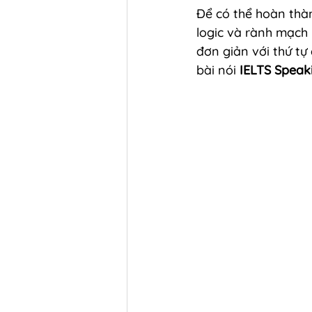
Để có thể hoàn thàn
logic và rành mạch 
đơn giản với thứ tự 
bài nói 
IELTS Speak