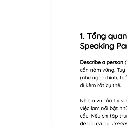
1. Tổng quan
Speaking Par
Describe a person
 
cần nắm vững. Tuy n
(như ngoại hình, tu
đi kèm rất cụ thể.
Nhiệm vụ của thí sin
việc làm nổi bật nh
cầu. Nếu chỉ tập tr
đề bài (ví dụ: 
creati