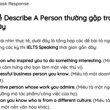
 Task Response
ề Describe A Person thường gặp tr
ây
i nhìn thực tế, dưới đây là tổng hợp các đề bài tả ng
ng các kỳ thi 
IELTS Speaking
 thời gian gần đây:
on who inspired you to do something interesting.
 (M
n cảm hứng cho bạn làm một việc thú vị).
cessful business person you know.
 (Miêu tả một doan
).
ative person whose work you admire.
 (Miêu tả một ng
ưỡng mộ tác phẩm/công việc của họ).
on you know who is from a different culture.
 (Miêu t
ừ một nền văn hóa khác).