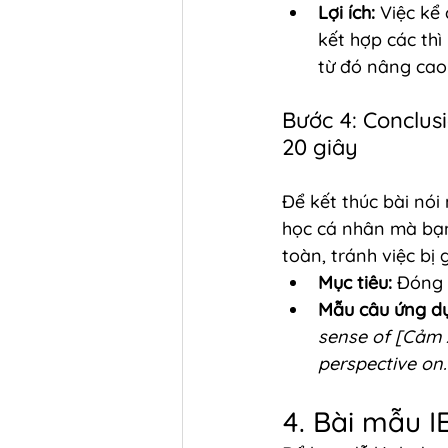
Lợi ích:
 Việc kể
kết hợp các thì
từ đó nâng cao
Bước 4: Conclus
20 giây
Để kết thúc bài nói
học cá nhân mà bạn
toàn, tránh việc bị 
Mục tiêu:
 Đóng 
Mẫu câu ứng d
sense of [Cảm x
perspective on..
4. Bài mẫu I