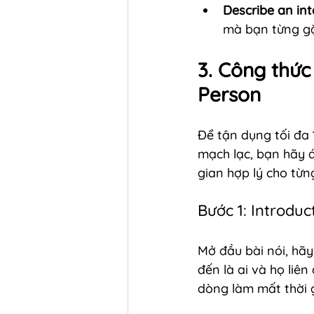
Describe an int
mà bạn từng g
3. Công thức
Person
Để tận dụng tối đa 
mạch lạc, bạn hãy á
gian hợp lý cho từn
Bước 1: Introduc
Mở đầu bài nói, hãy
đến là ai và họ liê
dòng làm mất thời 