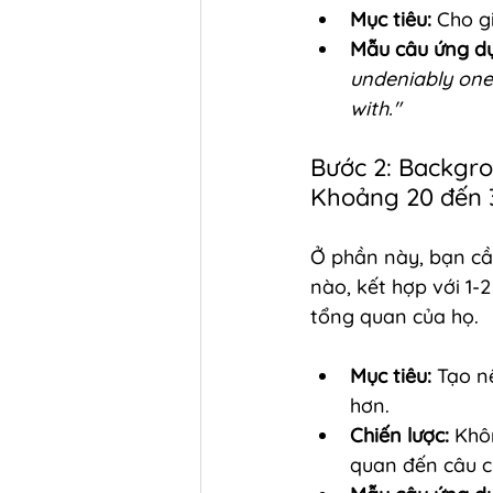
Mục tiêu:
 Cho g
Mẫu câu ứng d
undeniably one 
with."
Bước 2: Backgro
Khoảng 20 đến 
Ở phần này, bạn cầ
nào, kết hợp với 1-
tổng quan của họ.
Mục tiêu:
 Tạo n
hơn.
Chiến lược:
 Khô
quan đến câu c