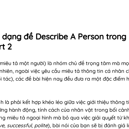
 dạng đề Describe A Person trong 
t 2
(miêu tả một người) là nhóm chủ đề trọng tâm mà mọi 
hiên, ngoài việc yêu cầu miêu tả thông tin cá nhân 
ổi tác), các đề bài hiện nay đều đưa ra một đặc điểm 
h là phải kết hợp khéo léo giữa việc giới thiệu thông t
ững hành động, tính cách của nhân vật trong bối cản
ung miêu tả ngoại hình mà bỏ qua việc giải quyết từ k
ve, successful, polite
), bài nói của bạn sẽ bị đánh giá l