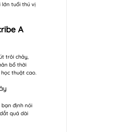
lớn tuổi thú vị 
ribe A 
t trôi chảy, 
ân bổ thời 
 học thuật cao.
iây
 bạn định nói 
 dắt quá dài 