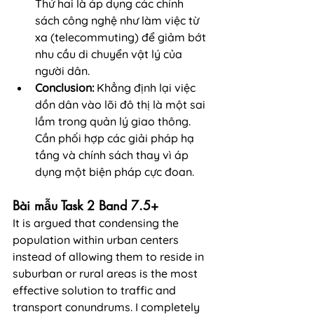
Thứ hai là áp dụng các chính 
sách công nghệ như làm việc từ 
xa (telecommuting) để giảm bớt 
nhu cầu di chuyển vật lý của 
người dân.
Conclusion:
 Khẳng định lại việc 
dồn dân vào lõi đô thị là một sai 
lầm trong quản lý giao thông. 
Cần phối hợp các giải pháp hạ 
tầng và chính sách thay vì áp 
dụng một biện pháp cực đoan.
Bài mẫu Task 2 Band 7.5+
It is argued that condensing the 
population within urban centers 
instead of allowing them to reside in 
suburban or rural areas is the most 
effective solution to traffic and 
transport conundrums. I completely 