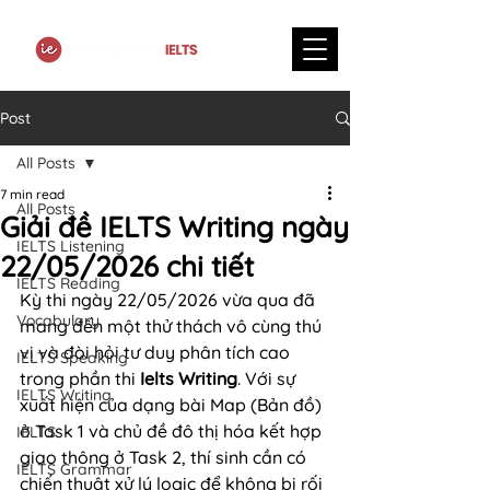
Post
All Posts
7 min read
All Posts
Giải đề IELTS Writing ngày
IELTS Listening
22/05/2026 chi tiết
IELTS Reading
Kỳ thi ngày 22/05/2026 vừa qua đã 
Vocabulary
mang đến một thử thách vô cùng thú 
vị và đòi hỏi tư duy phân tích cao 
IELTS Speaking
trong phần thi 
Ielts Writing
. Với sự 
IELTS Writing
xuất hiện của dạng bài Map (Bản đồ) 
ở Task 1 và chủ đề đô thị hóa kết hợp 
IELTS
giao thông ở Task 2, thí sinh cần có 
IELTS Grammar
chiến thuật xử lý logic để không bị rối 