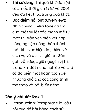
Thì sử dụng:
 Thì quá khứ đơn (vì 
các mốc thời gian 1967 và 2001 
đều đã kết thúc trong quá khứ).
Đặc điểm nổi bật (Overview):
Nhìn chung, Felixstone đã trải 
qua một sự lột xác mạnh mẽ từ 
một thị trấn ven biển kết hợp 
nông nghiệp nông thôn thành 
một khu vực hiện đại, thiên về 
dịch vụ và du lịch giải trí. Sân 
golf vẫn được giữ nguyên vị trí, 
trong khi đất nông nghiệp và chợ 
cá đã biến mất hoàn toàn để 
nhường chỗ cho các công trình 
thể thao và bãi biển riêng.
Dàn ý chi tiết Task 1
Introduction:
 Paraphrase lại câu 
hỏi của đề bài bằng cách sử 