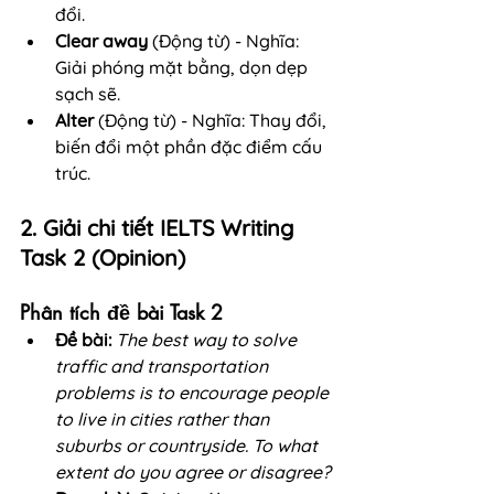
đổi.
Clear away
 (Động từ) - Nghĩa: 
Giải phóng mặt bằng, dọn dẹp 
sạch sẽ.
Alter
 (Động từ) - Nghĩa: Thay đổi, 
biến đổi một phần đặc điểm cấu 
trúc.
2. Giải chi tiết IELTS Writing 
Task 2 (Opinion)
Phân tích đề bài Task 2
Đề bài:
The best way to solve 
traffic and transportation 
problems is to encourage people 
to live in cities rather than 
suburbs or countryside. To what 
extent do you agree or disagree?