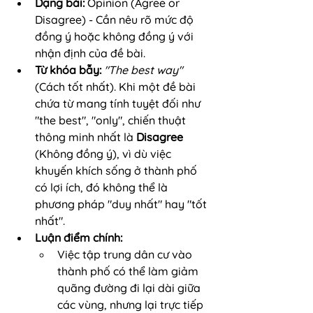
Dạng bài:
 Opinion (Agree or 
Disagree) - Cần nêu rõ mức độ 
đồng ý hoặc không đồng ý với 
nhận định của đề bài.
Từ khóa bẫy:
"The best way"
(Cách tốt nhất). Khi một đề bài 
chứa từ mang tính tuyệt đối như 
"the best", "only", chiến thuật 
thông minh nhất là 
Disagree
(Không đồng ý), vì dù việc 
khuyến khích sống ở thành phố 
có lợi ích, đó không thể là 
phương pháp "duy nhất" hay "tốt 
nhất".
Luận điểm chính:
Việc tập trung dân cư vào 
thành phố có thể làm giảm 
quãng đường đi lại dài giữa 
các vùng, nhưng lại trực tiếp 