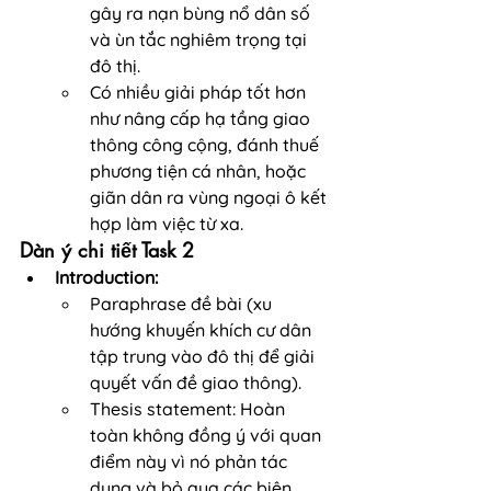
gây ra nạn bùng nổ dân số 
và ùn tắc nghiêm trọng tại 
đô thị.
Có nhiều giải pháp tốt hơn 
như nâng cấp hạ tầng giao 
thông công cộng, đánh thuế 
phương tiện cá nhân, hoặc 
giãn dân ra vùng ngoại ô kết 
hợp làm việc từ xa.
Dàn ý chi tiết Task 2
Introduction:
Paraphrase đề bài (xu 
hướng khuyến khích cư dân 
tập trung vào đô thị để giải 
quyết vấn đề giao thông).
Thesis statement: Hoàn 
toàn không đồng ý với quan 
điểm này vì nó phản tác 
dụng và bỏ qua các biện 