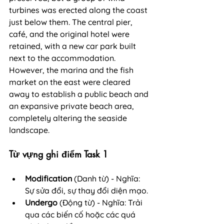
turbines was erected along the coast 
just below them. The central pier, 
café, and the original hotel were 
retained, with a new car park built 
next to the accommodation. 
However, the marina and the fish 
market on the east were cleared 
away to establish a public beach and 
an expansive private beach area, 
completely altering the seaside 
landscape.
Từ vựng ghi điểm Task 1
Modification
 (Danh từ) - Nghĩa: 
Sự sửa đổi, sự thay đổi diện mạo.
Undergo
 (Động từ) - Nghĩa: Trải 
qua các biến cố hoặc các quá 