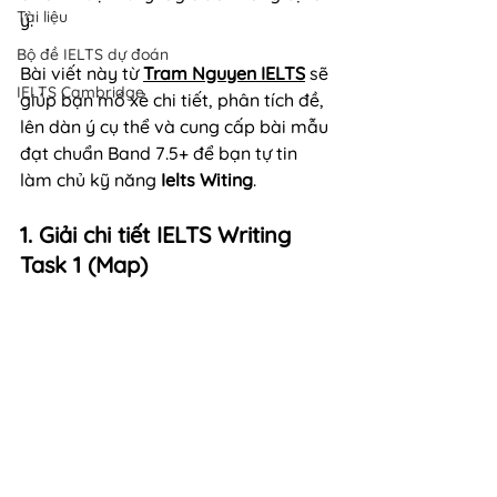
Tài liệu
ý.
Bộ đề IELTS dự đoán
Bài viết này từ 
Tram Nguyen IELTS
 sẽ 
IELTS Cambridge
giúp bạn mổ xẻ chi tiết, phân tích đề, 
lên dàn ý cụ thể và cung cấp bài mẫu 
đạt chuẩn Band 7.5+ để bạn tự tin 
làm chủ kỹ năng 
Ielts Witing
.
1. Giải chi tiết IELTS Writing 
Task 1 (Map)