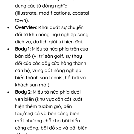
dụng các từ đồng nghĩa 
(illustrate, modifications, coastal 
town).
Overview:
 Khái quát sự chuyển 
đổi từ khu nông-ngư nghiệp sang 
dịch vụ, du lịch giải trí hiện đại.
Body 1:
 Miêu tả nửa phía trên của 
bản đồ (vị trí sân golf, sự thay 
đổi của các dãy cửa hàng thành 
căn hộ, vùng đất nông nghiệp 
biến thành sân tennis, hồ bơi và 
khách sạn mới).
Body 2:
 Miêu tả nửa phía dưới 
ven biển (khu vực cồn cát xuất 
hiện thêm tuabin gió, bến 
tàu/chợ cá và bến cảng biến 
mất nhường chỗ cho bãi biển 
công cộng, bãi đỗ xe và bãi biển 