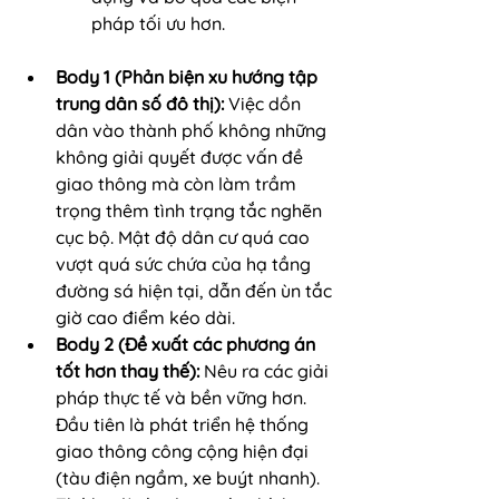
pháp tối ưu hơn.
Body 1 (Phản biện xu hướng tập 
trung dân số đô thị):
 Việc dồn 
dân vào thành phố không những 
không giải quyết được vấn đề 
giao thông mà còn làm trầm 
trọng thêm tình trạng tắc nghẽn 
cục bộ. Mật độ dân cư quá cao 
vượt quá sức chứa của hạ tầng 
đường sá hiện tại, dẫn đến ùn tắc 
giờ cao điểm kéo dài.
Body 2 (Đề xuất các phương án 
tốt hơn thay thế):
 Nêu ra các giải 
pháp thực tế và bền vững hơn. 
Đầu tiên là phát triển hệ thống 
giao thông công cộng hiện đại 
(tàu điện ngầm, xe buýt nhanh). 