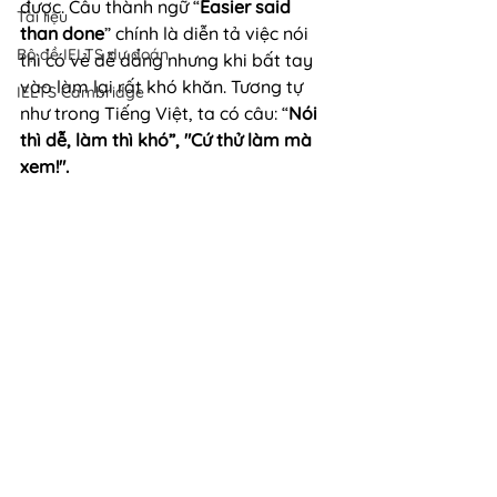
được. Câu thành ngữ “
Easier said 
Tài liệu
than done
” chính là diễn tả việc nói 
Bộ đề IELTS dự đoán
thì có vẻ dễ dàng nhưng khi bất tay 
vào làm lại rất khó khăn. Tương tự 
IELTS Cambridge
như trong Tiếng Việt, ta có câu: “
Nói 
thì dễ, làm thì khó”, "Cứ thử làm mà 
xem!".