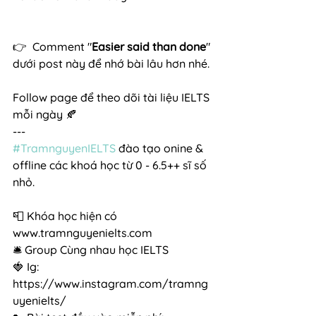
👉  Comment "
Easier said than done
" 
dưới post này để nhớ bài lâu hơn nhé. 
Follow page để theo dõi tài liệu IELTS 
mỗi ngày 🍂
---
#TramnguyenIELTS
 đào tạo onine & 
offline các khoá học từ 0 - 6.5++ sĩ số 
nhỏ.
📮 Khóa học hiện có 
www.tramnguyenielts.com 
🛎 Group Cùng nhau học IELTS
🍓 Ig: 
https://www.instagram.com/tramng
uyenielts/