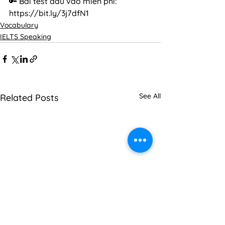
🔑 Bài test đầu vào miễn phí: 
https://bit.ly/3j7dfN1
Vocabulary
IELTS Speaking
See All
Related Posts