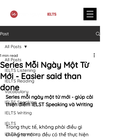
Post
All Posts
1 min read
All Posts
Series Mỗi Ngày Một Từ
IELTS Listening
Mới - Easier said than
IELTS Reading
done
Vocabulary
Series mỗi ngày một từ mới - giúp cải 
IELTS Speaking
thiện điểm IELST Speaking và Writing
IELTS Writing
IELTS
Trong thực tế, không phải điều gì 
IELTS Grammar
chúng ta nói ra đều có thể thực hiện 