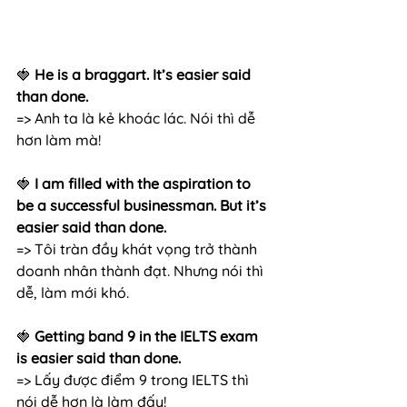
🍓
 He is a braggart. It’s easier said 
than done.
=> Anh ta là kẻ khoác lác. Nói thì dễ 
hơn làm mà!
🍓
 I am filled with the aspiration to 
be a successful businessman. But it’s 
easier said than done.
=> Tôi tràn đầy khát vọng trở thành 
doanh nhân thành đạt. Nhưng nói thì 
dễ, làm mới khó.
🍓 
Getting band 9 in the IELTS exam 
is easier said than done.
=> Lấy được điểm 9 trong IELTS thì 
nói dễ hơn là làm đấy!