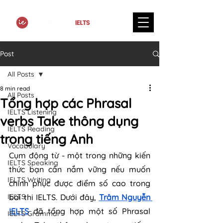
Post
All Posts
8 min read
All Posts
Tổng hợp các Phrasal
IELTS Listening
verbs Take thông dụng
IELTS Reading
trong tiếng Anh
Vocabulary
Cụm động từ - một trong những kiến 
IELTS Speaking
thức bạn cần nắm vững nếu muốn 
IELTS Writing
chinh phục được điểm số cao trong 
IELTS
bài thi IELTS. Dưới đây, 
Trâm Nguyễn 
IELTS
 đã tổng hợp một số Phrasal 
IELTS Grammar