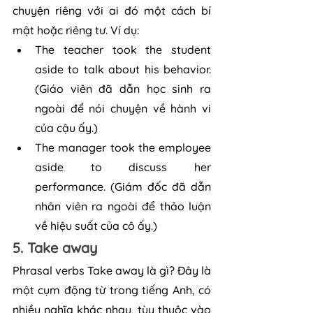
chuyện riêng với ai đó một cách bí 
mật hoặc riêng tư. Ví dụ:
The teacher took the student 
aside to talk about his behavior. 
(Giáo viên đã dẫn học sinh ra 
ngoài để nói chuyện về hành vi 
của cậu ấy.)
The manager took the employee 
aside to discuss her 
performance. (Giám đốc đã dẫn 
nhân viên ra ngoài để thảo luận 
về hiệu suất của cô ấy.)
5. Take away
Phrasal verbs Take away là gì? Đây là 
một cụm động từ trong tiếng Anh, có 
nhiều nghĩa khác nhau, tùy thuộc vào 