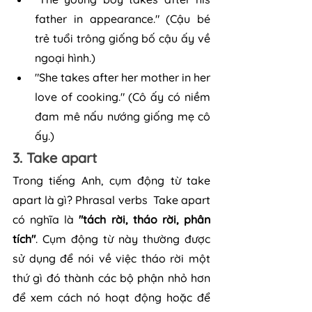
father in appearance." (Cậu bé 
trẻ tuổi trông giống bố cậu ấy về 
ngoại hình.)
"She takes after her mother in her 
love of cooking." (Cô ấy có niềm 
đam mê nấu nướng giống mẹ cô 
ấy.)
3. Take apart
Trong tiếng Anh, cụm động từ take 
apart là gì? Phrasal verbs  Take apart 
có nghĩa là
 "tách rời, tháo rời, phân 
tích"
. Cụm động từ này thường được 
sử dụng để nói về việc tháo rời một 
thứ gì đó thành các bộ phận nhỏ hơn 
để xem cách nó hoạt động hoặc để 