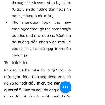
through the lesson step by step. 
(Giáo viên đã hướng dẫn học sinh 
bài học từng bước một.)
The manager took the new 
employee through the company's 
policies and procedures. (Quản lý 
đã hướng dẫn nhân viên mới về 
các chính sách và quy trình của 
công ty.)
15. Take to
Phrasal verbs Take to là gì? Đây là 
một cụm động từ trong tiếng Anh, có 
nghĩa là 
"bắt đầu thích, trở nên thích, 
quen với"
. Cụm từ này thường được sử 
dụng để nói về việc một người hoặc 
một con vật bắt đầu thích một người, 