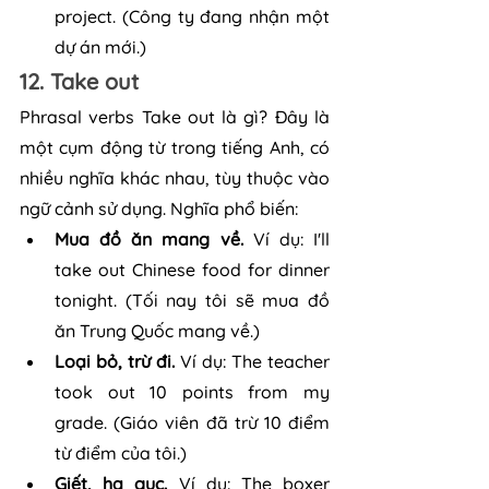
project. (Công ty đang nhận một 
dự án mới.)
12. Take out
Phrasal verbs Take out là gì? Đây là 
một cụm động từ trong tiếng Anh, có 
nhiều nghĩa khác nhau, tùy thuộc vào 
ngữ cảnh sử dụng. Nghĩa phổ biến:
Mua đồ ăn mang về.
 Ví dụ: I'll 
take out Chinese food for dinner 
tonight. (Tối nay tôi sẽ mua đồ 
ăn Trung Quốc mang về.)
Loại bỏ, trừ đi.
 Ví dụ: The teacher 
took out 10 points from my 
grade. (Giáo viên đã trừ 10 điểm 
từ điểm của tôi.)
Giết, hạ gục.
 Ví dụ: The boxer 