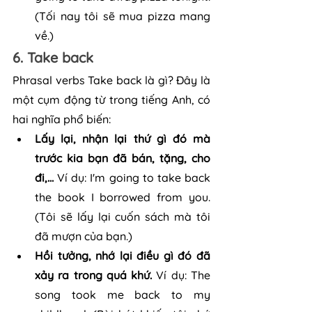
(Tối nay tôi sẽ mua pizza mang 
về.)
6. Take back
Phrasal verbs Take back là gì? Đây là 
một cụm động từ trong tiếng Anh, có 
hai nghĩa phổ biến:
Lấy lại, nhận lại thứ gì đó mà 
trước kia bạn đã bán, tặng, cho 
đi,...
 Ví dụ: I'm going to take back 
the book I borrowed from you. 
(Tôi sẽ lấy lại cuốn sách mà tôi 
đã mượn của bạn.)
Hồi tưởng, nhớ lại điều gì đó đã 
xảy ra trong quá khứ. 
Ví dụ: The 
song took me back to my 