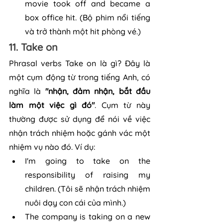
movie took off and became a 
box office hit. (Bộ phim nổi tiếng 
và trở thành một hit phòng vé.)
11. Take on
Phrasal verbs Take on là gì? Đây là 
một cụm động từ trong tiếng Anh, có 
nghĩa là 
"nhận, đảm nhận, bắt đầu 
làm một việc gì đó"
. Cụm từ này 
thường được sử dụng để nói về việc 
nhận trách nhiệm hoặc gánh vác một 
nhiệm vụ nào đó. Ví dụ:
I'm going to take on the 
responsibility of raising my 
children. (Tôi sẽ nhận trách nhiệm 
nuôi dạy con cái của mình.)
The company is taking on a new 