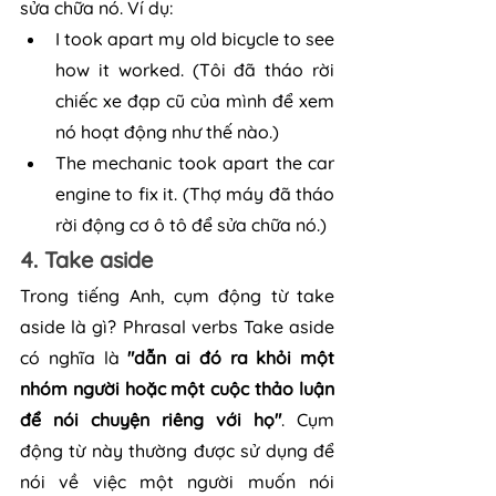
sửa chữa nó. Ví dụ:
I took apart my old bicycle to see 
how it worked. (Tôi đã tháo rời 
chiếc xe đạp cũ của mình để xem 
nó hoạt động như thế nào.)
The mechanic took apart the car 
engine to fix it. (Thợ máy đã tháo 
rời động cơ ô tô để sửa chữa nó.)
4. Take aside
Trong tiếng Anh, cụm động từ take 
aside là gì? Phrasal verbs Take aside 
có nghĩa là 
"dẫn ai đó ra khỏi một 
nhóm người hoặc một cuộc thảo luận 
để nói chuyện riêng với họ"
. Cụm 
động từ này thường được sử dụng để 
nói về việc một người muốn nói 