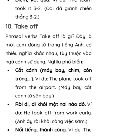
took it 3-2. (Đội đã giành chiến 
thắng 3-2.)
10. Take off
Phrasal verbs Take off là gì? Đây là 
một cụm động từ trong tiếng Anh, có 
nhiều nghĩa khác nhau, tùy thuộc vào 
ngữ cảnh sử dụng. Nghĩa phổ biến:
Cất cánh (máy bay, chim, côn 
trùng,...).
 Ví dụ: The plane took off 
from the airport. (Máy bay cất 
cánh từ sân bay.)
Rời đi, đi khỏi một nơi nào đó. 
Ví 
dụ: He took off from work early. 
(Anh ấy rời khỏi công việc sớm.)
Nổi tiếng, thành công.
 Ví dụ: The 