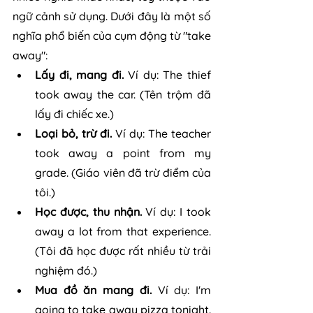
ngữ cảnh sử dụng. Dưới đây là một số 
nghĩa phổ biến của cụm động từ "take 
away":
Lấy đi, mang đi. 
Ví dụ: The thief 
took away the car. (Tên trộm đã 
lấy đi chiếc xe.)
Loại bỏ, trừ đi.
 Ví dụ: The teacher 
took away a point from my 
grade. (Giáo viên đã trừ điểm của 
tôi.)
Học được, thu nhận.
 Ví dụ: I took 
away a lot from that experience. 
(Tôi đã học được rất nhiều từ trải 
nghiệm đó.)
Mua đồ ăn mang đi. 
Ví dụ: I'm 
going to take away pizza tonight. 