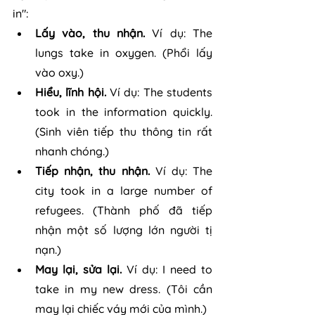
in":
Lấy vào, thu nhận. 
Ví dụ: The 
lungs take in oxygen. (Phổi lấy 
vào oxy.)
Hiểu, lĩnh hội.
 Ví dụ: The students 
took in the information quickly. 
(Sinh viên tiếp thu thông tin rất 
nhanh chóng.)
Tiếp nhận, thu nhận.
 Ví dụ: The 
city took in a large number of 
refugees. (Thành phố đã tiếp 
nhận một số lượng lớn người tị 
nạn.)
May lại, sửa lại. 
Ví dụ: I need to 
take in my new dress. (Tôi cần 
may lại chiếc váy mới của mình.)