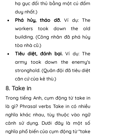
hạ gục đối thủ bằng một cú đấm 
duy nhất.)
Phá hủy, tháo dỡ. 
Ví dụ: The 
workers took down the old 
building. (Công nhân đã phá hủy 
tòa nhà cũ.)
Tiêu diệt, đánh bại. 
Ví dụ: The 
army took down the enemy's 
stronghold. (Quân đội đã tiêu diệt 
căn cứ của kẻ thù.)
8. Take in
Trong tiếng Anh, cụm động từ take in 
là gì? Phrasal verbs Take in có nhiều 
nghĩa khác nhau, tùy thuộc vào ngữ 
cảnh sử dụng. Dưới đây là một số 
nghĩa phổ biến của cụm động từ "take 