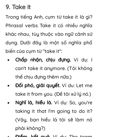
9. Take it
Trong tiếng Anh, cụm từ take it là gì? 
Phrasal verbs Take it có nhiều nghĩa 
khác nhau, tùy thuộc vào ngữ cảnh sử 
dụng. Dưới đây là một số nghĩa phổ 
biến của cụm từ "take it":
Chấp nhận, chịu đựng.
 Ví dụ: I 
can't take it anymore. (Tôi không 
thể chịu đựng thêm nữa.)
Đối phó, giải quyết.
 Ví du: Let me 
take it from you. (Để tôi xử lý nó.)
Nghĩ là, hiểu là. 
Ví dụ: So, you're 
taking it that I'm going to do it? 
(Vậy, bạn hiểu là tôi sẽ làm nó 
phải không?)
Điểm, kết quả. 
Ví dụ: The team 