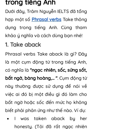
trong tiếng Anh
Dưới đây, Trâm Nguyễn IELTS đã tổng 
hợp một số 
Phrasal verbs
 Take thông 
dụng trong tiếng Anh. Cùng tham 
khảo ý nghĩa và cách dùng bạn nhé!
1. Take aback
Phrasal verbs Take aback là gì? Đây 
là một cụm động từ trong tiếng Anh, 
có nghĩa là 
"ngạc nhiên, sốc, sửng sốt, 
bất ngờ, bàng hoàng,... "
. Cụm động từ 
này thường được sử dụng để nói về 
việc ai đó bị một điều gì đó làm cho 
bất ngờ hoặc sốc đến mức họ không 
biết phải phản ứng như thế nào. Ví dụ:
I was taken aback by her 
honesty. (Tôi đã rất ngạc nhiên 