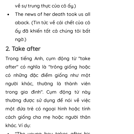
về sự trung thực của cô ấy.)
The news of her death took us all 
aback. (Tin tức về cái chết của cô 
ấy đã khiến tất cả chúng tôi bất 
ngờ.)
2. Take after
Trong tiếng Anh, cụm động từ "take 
after" có nghĩa là "trông giống hoặc 
có những đặc điểm giống như một 
người khác, thường là thành viên 
trong gia đình". Cụm động từ này 
thường được sử dụng để nói về việc 
một đứa trẻ có ngoại hình hoặc tính 
cách giống cha mẹ hoặc người thân 
khác. Ví dụ:
"The young boy takes after his 