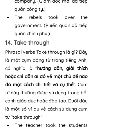
company. (Giám đốc mới đã tiếp 
quản công ty.)
The rebels took over the 
government. (Phiến quân đã tiếp 
quản chính phủ.)
14. Take through
Phrasal verbs Take through là gì? Đây 
là một cụm động từ trong tiếng Anh, 
có nghĩa là 
"hướng dẫn, giải thích 
hoặc chỉ dẫn ai đó về một chủ đề nào 
đó một cách chi tiết và cụ thể"
. Cụm 
từ này thường được sử dụng trong bối 
cảnh giáo dục hoặc đào tạo. Dưới đây 
là một số ví dụ về cách sử dụng cụm 
từ "take through":
The teacher took the students 