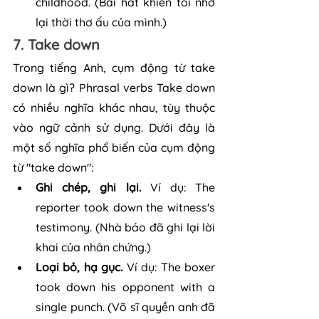
childhood. (Bài hát khiến tôi nhớ 
lại thời thơ ấu của mình.)
7. Take down
Trong tiếng Anh, cụm động từ take 
down là gì? Phrasal verbs Take down 
có nhiều nghĩa khác nhau, tùy thuộc 
vào ngữ cảnh sử dụng. Dưới đây là 
một số nghĩa phổ biến của cụm động 
từ "take down":
Ghi chép, ghi lại. 
Ví dụ: The 
reporter took down the witness's 
testimony. (Nhà báo đã ghi lại lời 
khai của nhân chứng.)
Loại bỏ, hạ gục.
 Ví dụ: The boxer 
took down his opponent with a 
single punch. (Võ sĩ quyền anh đã 