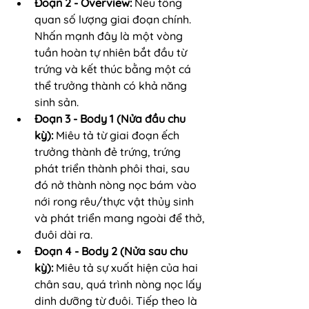
Đoạn 2 - Overview:
 Nêu tổng 
quan số lượng giai đoạn chính. 
Nhấn mạnh đây là một vòng 
tuần hoàn tự nhiên bắt đầu từ 
trứng và kết thúc bằng một cá 
thể trưởng thành có khả năng 
sinh sản.
Đoạn 3 - Body 1 (Nửa đầu chu 
kỳ):
 Miêu tả từ giai đoạn ếch 
trưởng thành đẻ trứng, trứng 
phát triển thành phôi thai, sau 
đó nở thành nòng nọc bám vào 
nới rong rêu/thực vật thủy sinh 
và phát triển mang ngoài để thở, 
đuôi dài ra.
Đoạn 4 - Body 2 (Nửa sau chu 
kỳ):
 Miêu tả sự xuất hiện của hai 
chân sau, quá trình nòng nọc lấy 
dinh dưỡng từ đuôi. Tiếp theo là 