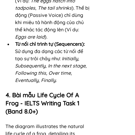
(Ví dụ: 
The eggs hatch into 
tadpoles
, 
The tail shrinks
). Thể bị 
động (Passive Voice) chỉ dùng 
khi miêu tả hành động của chủ 
thể khác tác động lên (Ví dụ: 
Eggs are laid
).
Từ nối chỉ trình tự (Sequencers):
Sử dụng đa dạng các từ nối để 
tạo sự trôi chảy như: 
Initially, 
Subsequently, In the next stage, 
Following this, Over time, 
Eventually, Finally.
4. Bài mẫu Life Cycle Of A 
Frog - IELTS Writing Task 1 
(Band 8.0+)
The diagram illustrates the natural 
life cycle of a frog, detailing its 