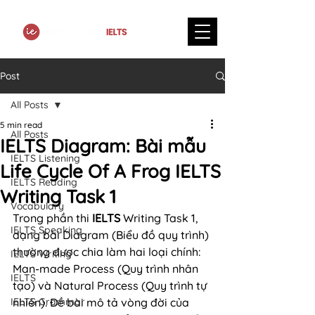
Post
All Posts
5 min read
All Posts
IELTS Diagram: Bài mẫu
IELTS Listening
Life Cycle Of A Frog IELTS
IELTS Reading
Writing Task 1
Vocabulary
Trong phần thi 
IELTS
 Writing Task 1, 
IELTS Speaking
dạng bài Diagram (Biểu đồ quy trình) 
thường được chia làm hai loại chính: 
IELTS Writing
Man-made Process (Quy trình nhân 
IELTS
tạo) và Natural Process (Quy trình tự 
IELTS Grammar
nhiên). Đề bài mô tả vòng đời của 