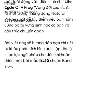
một loài động vật, điển hình như 
Life 
Tài liệu
Cycle Of A Frog
 (Vòng đời của ếch), 
Bộ đề IELTS dự đoán
là một trong những dạng Natural 
Process rất dễ lấy điểm nếu bạn nắm 
IELTS Cambridge
vững bộ từ vựng sinh học cơ bản và 
cấu trúc chuyển đoạn.
Bài viết này sẽ hướng dẫn bạn chi tiết 
từ khâu phân tích hình ảnh, lập dàn ý, 
chọn lọc ngữ pháp cho đến khi hoàn 
thiện một bài mẫu 
IELTS
 chuẩn Band 
8.0+.