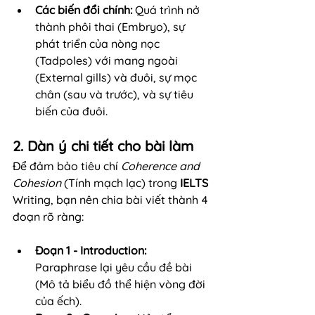
Các biến đổi chính:
 Quá trình nở 
thành phôi thai (Embryo), sự 
phát triển của nòng nọc 
(Tadpoles) với mang ngoài 
(External gills) và đuôi, sự mọc 
chân (sau và trước), và sự tiêu 
biến của đuôi.
2. Dàn ý chi tiết cho bài làm
Để đảm bảo tiêu chí 
Coherence and 
Cohesion
 (Tính mạch lạc) trong 
IELTS
Writing, bạn nên chia bài viết thành 4 
đoạn rõ ràng:
Đoạn 1 - Introduction:
Paraphrase lại yêu cầu đề bài 
(Mô tả biểu đồ thể hiện vòng đời 
của ếch).