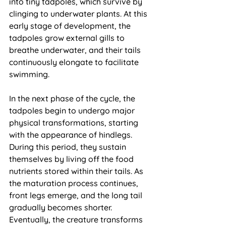
into tiny tadpoles, which survive by 
clinging to underwater plants. At this 
early stage of development, the 
tadpoles grow external gills to 
breathe underwater, and their tails 
continuously elongate to facilitate 
swimming.
In the next phase of the cycle, the 
tadpoles begin to undergo major 
physical transformations, starting 
with the appearance of hindlegs. 
During this period, they sustain 
themselves by living off the food 
nutrients stored within their tails. As 
the maturation process continues, 
front legs emerge, and the long tail 
gradually becomes shorter. 
Eventually, the creature transforms 