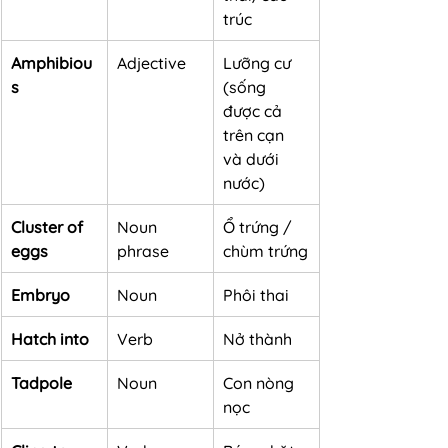
trúc
Amphibiou
Adjective
Lưỡng cư 
s
(sống 
được cả 
trên cạn 
và dưới 
nước)
Cluster of 
Noun 
Ổ trứng / 
eggs
phrase
chùm trứng
Embryo
Noun
Phôi thai
Hatch into
Verb
Nở thành
Tadpole
Noun
Con nòng 
nọc