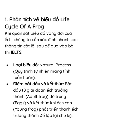
1. Phân tích về biểu đồ Life 
Cycle Of A Frog
Khi quan sát biểu đồ vòng đời của 
ếch, chúng ta cần xác định nhanh các 
thông tin cốt lõi sau để đưa vào bài 
thi 
IELTS
:
Loại biểu đồ:
 Natural Process 
(Quy trình tự nhiên mang tính 
tuần hoàn).
Điểm bắt đầu và kết thúc:
 Bắt 
đầu từ giai đoạn ếch trưởng 
thành (Adult frog) đẻ trứng 
(Eggs) và kết thúc khi ếch con 
(Young frog) phát triển thành ếch 
trưởng thành để lặp lại chu kỳ.