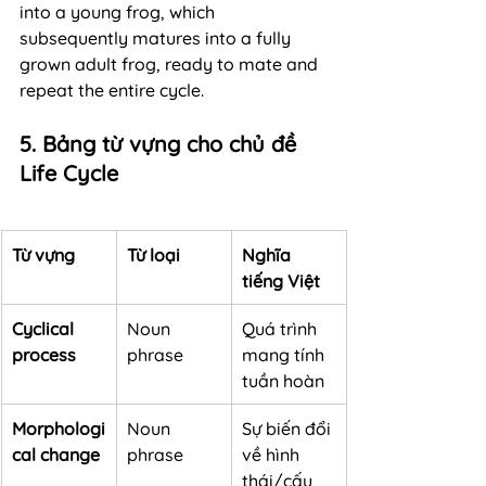
into a young frog, which 
subsequently matures into a fully 
grown adult frog, ready to mate and 
repeat the entire cycle.
5. Bảng từ vựng cho chủ đề 
Life Cycle
Từ vựng
Từ loại
Nghĩa 
tiếng Việt
Cyclical 
Noun 
Quá trình 
process
phrase
mang tính 
tuần hoàn
Morphologi
Noun 
Sự biến đổi 
cal change
phrase
về hình 
thái/cấu 