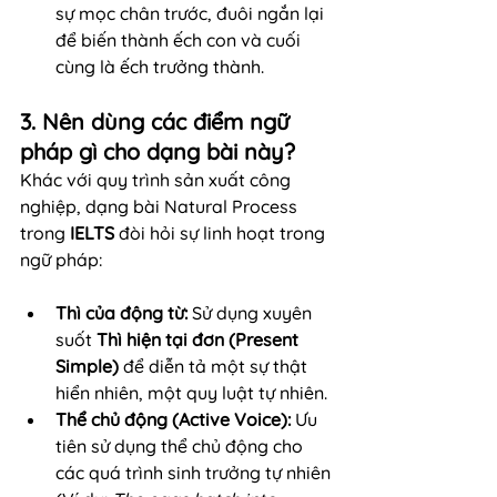
sự mọc chân trước, đuôi ngắn lại 
để biến thành ếch con và cuối 
cùng là ếch trưởng thành.
3. Nên dùng các điểm ngữ 
pháp gì cho dạng bài này?
Khác với quy trình sản xuất công 
nghiệp, dạng bài Natural Process 
trong 
IELTS
 đòi hỏi sự linh hoạt trong 
ngữ pháp:
Thì của động từ:
 Sử dụng xuyên 
suốt 
Thì hiện tại đơn (Present 
Simple)
 để diễn tả một sự thật 
hiển nhiên, một quy luật tự nhiên.
Thể chủ động (Active Voice):
 Ưu 
tiên sử dụng thể chủ động cho 
các quá trình sinh trưởng tự nhiên 