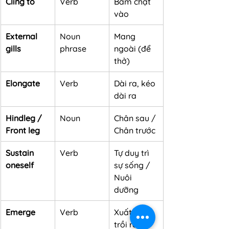
Cling to
Verb
Bám chặt 
vào
External 
Noun 
Mang 
gills
phrase
ngoài (để 
thở)
Elongate
Verb
Dài ra, kéo 
dài ra
Hindleg / 
Noun
Chân sau / 
Front leg
Chân trước
Sustain 
Verb
Tự duy trì 
oneself
sự sống / 
Nuôi 
dưỡng
Emerge
Verb
Xuất hiện, 
trồi ra