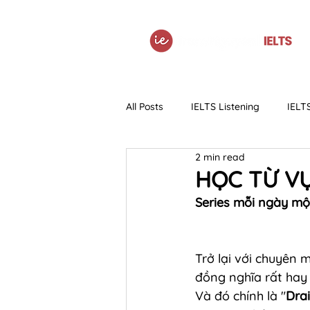
All Posts
IELTS Listening
IELT
2 min read
IELTS Grammar
Tài liệu
HỌC TỪ VỰ
Series mỗi ngày một
Trở lại với chuyên
đồng nghĩa rất hay 
Và đó chính là "
Dra