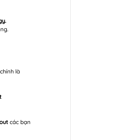
gy.
ợng.
hính là 
t 
out
 các bạn 