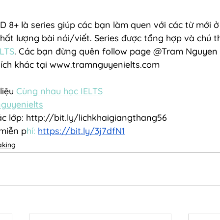
+ là series giúp các bạn làm quen với các từ mới ở 
ất lượng bài nói/viết. Series được tổng hợp và chú thí
LTS
. Các bạn đừng quên follow page @Tram Nguyen 
u ích khác tại www.tramnguyenielts.com
liệu 
Cùng nhau học IELTS
guyenielts
c lớp: http://bit.ly/lichkhaigiangthang56
 miễn p
hí
: 
https://bit.ly/3j7
dfN1
aking