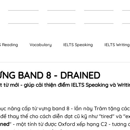
Trang chủ
Giới thiệu
Khóa học
T
S Reading
Vocabulary
IELTS Speaking
IELTS Writing
Bộ đề IELTS dự đoán
IELTS Cambridge
NG BAND 8 - DRAINED
 từ mới - giúp cải thiện điểm IELTS Speaking và Writi
 mục nâng cấp từ vựng band 8 - lần này Trâm tặng các
để thay thế cho cách diễn đạt cũ kỹ như "tired" và "e
ined
" - một tính từ được Oxford xếp hạng C2 - tương