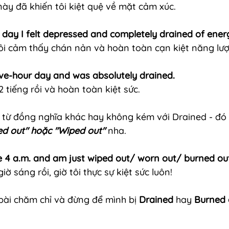
này đã khiến tôi kiệt quệ về mặt cảm xúc.
e day I felt depressed and completely drained of ener
tôi cảm thấy chán nản và hoàn toàn cạn kiệt năng lư
lve-hour day and was absolutely drained.
2 tiếng rồi và hoàn toàn kiệt sức.
từ đồng nghĩa khác hay không kém với Drained - đó c
ed out" hoặc "Wiped out"
nha. 
ce 4 a.m. and am just wiped out/ worn out/ burned ou
iờ sáng rồi, giờ tôi thực sự kiệt sức luôn!
bài chăm chỉ và đừng để mình bị 
Drained 
hay
 Burned 