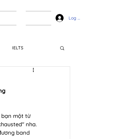
ài liệu
Liên hệ
Log In
IELTS
ng
 bạn một từ 
xhausted" nha. 
 đương band 