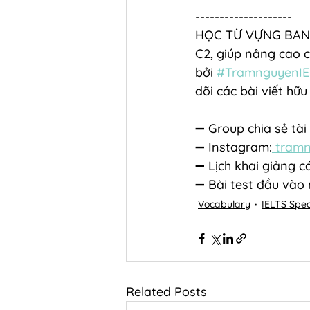
--------------------
HỌC TỪ VỰNG BAND 8
C2, giúp nâng cao ch
bởi 
#TramnguyenIE
dõi các bài viết hữ
➖ Group chia sẻ tài 
➖ Instagram:
 tramn
➖ Lịch khai giảng cá
➖ Bài test đầu vào
Vocabulary
IELTS Spe
Related Posts