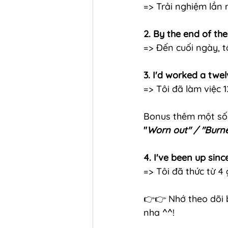
=> Trải nghiệm lần 
2. By the end of th
=> Đến cuối ngày, 
3. I'd worked a twe
=> Tôi đã làm việc 1
Bonus thêm một số 
"
Worn out" / "Burn
4. I've been up sin
=> Tôi đã thức từ 4 g
👉👉 Nhớ theo dõi 
nha ^^!