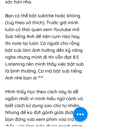
xác hơn nha. 
Bạn có thể bật subtitle hoặc không 
(tuỳ theo sở thích). Trước giờ mình 
luôn có thói quen xem Youtube mở 
Sub tiếng Anh để tiện cụm nào hay 
thì note lại luôn. Có người cho rằng 
bật sub làm ảnh hưởng đến kỹ năng 
nghe nhưng mình đi thi vẫn đạt 8.5 
Listening nên mình thấy việc bật sub 
là bình thường. Cơ mà bật sub tiếng 
Anh nhé bạn ơi ^^
Mình thấy học theo cách này là dễ 
ngấm nhất vì mình hiểu ngữ cảnh và 
biết cách sử dụng sao cho tự nhiên. 
Nhưng để ko đứt gánh giữa đường thì 
bạn đừng vừa xem phim vừa tra từ 
điển, vừa làm gián đoạn mạch phim, 