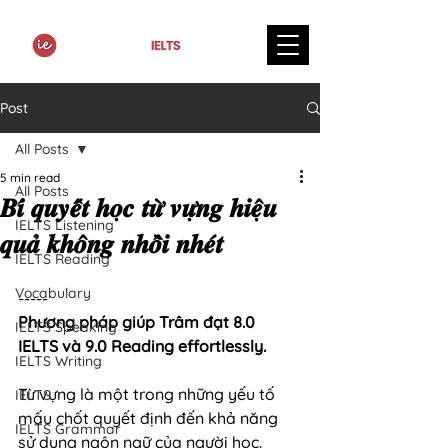
Post
All Posts
5 min read
All Posts
𝑩𝒊́ 𝒒𝒖𝒚𝒆̂́𝒕 𝒉𝒐̣𝒄 𝒕𝒖̛̀ 𝒗𝒖̛̣𝒏𝒈 𝒉𝒊𝒆̣̂𝒖
IELTS Listening
𝒒𝒖𝒂̉ 𝒌𝒉𝒐̂𝒏𝒈 𝒏𝒉𝒐̂̀𝒊 𝒏𝒉𝒆́𝒕
IELTS Reading
Vocabulary
⁣-----
Phương pháp giúp Trâm đạt 8.0 
IELTS Speaking
IELTS và 9.0 Reading effortlessly.
IELTS Writing
Từ vựng là một trong những yếu tố 
IELTS
mấu chốt quyết định đến khả năng 
IELTS Grammar
sử dụng ngôn ngữ của người học. 