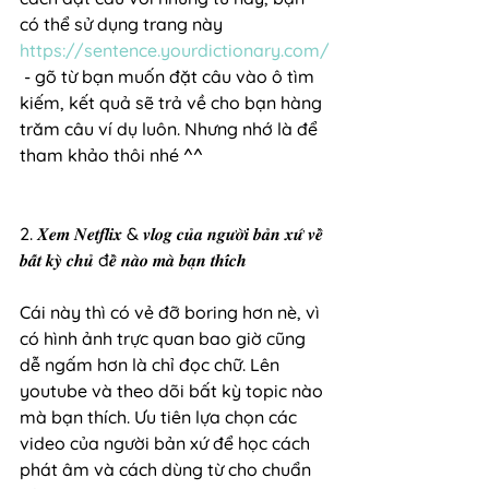
có thể sử dụng trang này 
https://sentence.yourdictionary.com/
 - gõ từ bạn muốn đặt câu vào ô tìm 
kiếm, kết quả sẽ trả về cho bạn hàng 
trăm câu ví dụ luôn. Nhưng nhớ là để 
tham khảo thôi nhé ^^
2. 𝑿𝒆𝒎 𝑵𝒆𝒕𝒇𝒍𝒊𝒙 & 𝒗𝒍𝒐𝒈 𝒄𝒖̉𝒂 𝒏𝒈𝒖̛𝒐̛̀𝒊 𝒃𝒂̉𝒏 𝒙𝒖̛́ 𝒗𝒆̂̀ 
𝒃𝒂̂́𝒕 𝒌𝒚̀ 𝒄𝒉𝒖̉ đ𝒆̂̀ 𝒏𝒂̀𝒐 𝒎𝒂̀ 𝒃𝒂̣𝒏 𝒕𝒉𝒊́𝒄𝒉
Cái này thì có vẻ đỡ boring hơn nè, vì 
có hình ảnh trực quan bao giờ cũng 
dễ ngấm hơn là chỉ đọc chữ. Lên 
youtube và theo dõi bất kỳ topic nào 
mà bạn thích. Ưu tiên lựa chọn các 
video của người bản xứ để học cách 
phát âm và cách dùng từ cho chuẩn 