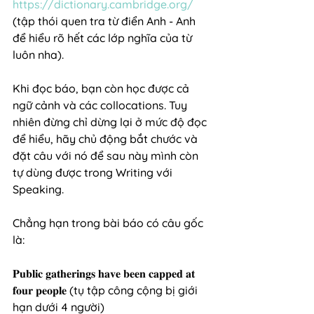
https://dictionary.cambridge.org/
(tập thói quen tra từ điển Anh - Anh 
để hiểu rõ hết các lớp nghĩa của từ 
luôn nha).
Khi đọc báo, bạn còn học được cả 
ngữ cảnh và các collocations. Tuy 
nhiên đừng chỉ dừng lại ở mức độ đọc 
để hiểu, hãy chủ động bắt chước và 
đặt câu với nó để sau này mình còn 
tự dùng được trong Writing với 
Speaking.
Chẳng hạn trong bài báo có câu gốc 
là: 
𝐏𝐮𝐛𝐥𝐢𝐜 𝐠𝐚𝐭𝐡𝐞𝐫𝐢𝐧𝐠𝐬 𝐡𝐚𝐯𝐞 𝐛𝐞𝐞𝐧 𝐜𝐚𝐩𝐩𝐞𝐝 𝐚𝐭 
𝐟𝐨𝐮𝐫 𝐩𝐞𝐨𝐩𝐥𝐞 (tụ tập công cộng bị giới 
hạn dưới 4 người)