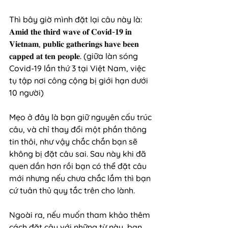
Thì bây giờ mình đặt lại câu này là: 
𝐀𝐦𝐢𝐝 𝐭𝐡𝐞 𝐭𝐡𝐢𝐫𝐝 𝐰𝐚𝐯𝐞 𝐨𝐟 𝐂𝐨𝐯𝐢𝐝-𝟏𝟗 𝐢𝐧 
𝐕𝐢𝐞𝐭𝐧𝐚𝐦, 𝐩𝐮𝐛𝐥𝐢𝐜 𝐠𝐚𝐭𝐡𝐞𝐫𝐢𝐧𝐠𝐬 𝐡𝐚𝐯𝐞 𝐛𝐞𝐞𝐧 
𝐜𝐚𝐩𝐩𝐞𝐝 𝐚𝐭 𝐭𝐞𝐧 𝐩𝐞𝐨𝐩𝐥𝐞. (giữa làn sóng 
Covid-19 lần thứ 3 tại Việt Nam, việc 
tụ tập nơi công cộng bị giới hạn dưới 
10 người)
Mẹo ở đây là bạn giữ nguyên cấu trúc 
câu, và chỉ thay đổi một phần thông 
tin thôi, như vậy chắc chắn bạn sẽ 
không bị đặt câu sai. Sau này khi đã 
quen dần hơn rồi bạn có thể đặt câu 
mới nhưng nếu chưa chắc lắm thì bạn 
cứ tuân thủ quy tắc trên cho lành.
Ngoài ra, nếu muốn tham khảo thêm 
cách đặt câu với những từ này, bạn 