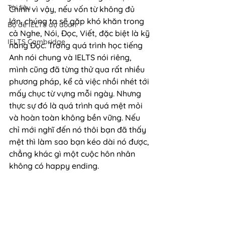
Tài liệu
Chính vì vậy, nếu vốn từ không đủ 
lớn, chúng ta sẽ gặp khó khăn trong 
Bộ đề IELTS dự đoán
cả Nghe, Nói, Đọc, Viết, đặc biệt là kỹ 
IELTS Cambridge
năng Đọc. Trong quá trình học tiếng 
Anh nói chung và IELTS nói riêng, 
mình cũng đã từng thử qua rất nhiều 
phương pháp, kể cả việc nhồi nhét tới 
mấy chục từ vựng mỗi ngày. Nhưng 
thực sự đó là quá trình quá mệt mỏi 
và hoàn toàn không bền vững. Nếu 
chỉ mới nghĩ đến nó thôi bạn đã thấy 
mệt thì làm sao bạn kéo dài nó được, 
chẳng khác gì một cuộc hôn nhân 
không có happy ending.