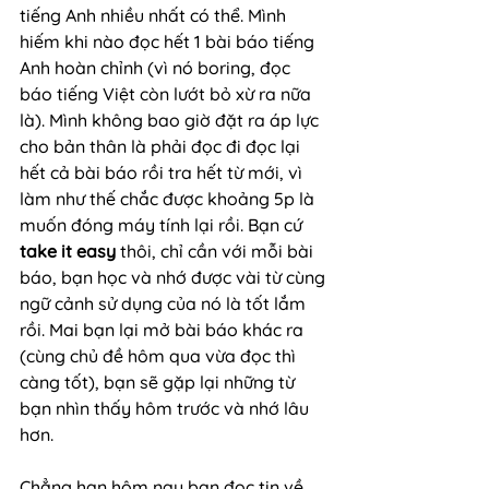
tiếng Anh nhiều nhất có thể. Mình 
hiếm khi nào đọc hết 1 bài báo tiếng 
Anh hoàn chỉnh (vì nó boring, đọc 
báo tiếng Việt còn lướt bỏ xừ ra nữa 
là). Mình không bao giờ đặt ra áp lực 
cho bản thân là phải đọc đi đọc lại 
hết cả bài báo rồi tra hết từ mới, vì 
làm như thế chắc được khoảng 5p là 
muốn đóng máy tính lại rồi. Bạn cứ 
take it easy
 thôi, chỉ cần với mỗi bài 
báo, bạn học và nhớ được vài từ cùng 
ngữ cảnh sử dụng của nó là tốt lắm 
rồi. Mai bạn lại mở bài báo khác ra 
(cùng chủ đề hôm qua vừa đọc thì 
càng tốt), bạn sẽ gặp lại những từ 
bạn nhìn thấy hôm trước và nhớ lâu 
hơn.
Chẳng hạn hôm nay bạn đọc tin về 