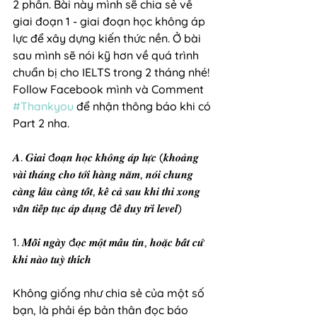
2 phần. Bài này mình sẽ chia sẻ về 
giai đoạn 1 - giai đoạn học không áp 
lực để xây dựng kiến thức nền. Ở bài 
sau mình sẽ nói kỹ hơn về quá trình 
chuẩn bị cho IELTS trong 2 tháng nhé! 
Follow Facebook mình và Comment 
#Thankyou
 để nhận thông báo khi có 
Part 2 nha.
𝑨. 𝑮𝒊𝒂𝒊 đ𝒐𝒂̣𝒏 𝒉𝒐̣𝒄 𝒌𝒉𝒐̂𝒏𝒈 𝒂́𝒑 𝒍𝒖̛̣𝒄 (𝒌𝒉𝒐𝒂̉𝒏𝒈 
𝒗𝒂̀𝒊 𝒕𝒉𝒂́𝒏𝒈 𝒄𝒉𝒐 𝒕𝒐̛́𝒊 𝒉𝒂̀𝒏𝒈 𝒏𝒂̆𝒎, 𝒏𝒐́𝒊 𝒄𝒉𝒖𝒏𝒈 
𝒄𝒂̀𝒏𝒈 𝒍𝒂̂𝒖 𝒄𝒂̀𝒏𝒈 𝒕𝒐̂́𝒕, 𝒌𝒆̂̉ 𝒄𝒂̉ 𝒔𝒂𝒖 𝒌𝒉𝒊 𝒕𝒉𝒊 𝒙𝒐𝒏𝒈 
𝒗𝒂̂̃𝒏 𝒕𝒊𝒆̂́𝒑 𝒕𝒖̣𝒄 𝒂́𝒑 𝒅𝒖̣𝒏𝒈 đ𝒆̂̉ 𝒅𝒖𝒚 𝒕𝒓𝒊̀ 𝒍𝒆𝒗𝒆𝒍)
1. 𝑴𝒐̂̃𝒊 𝒏𝒈𝒂̀𝒚 đ𝒐̣𝒄 𝒎𝒐̣̂𝒕 𝒎𝒂̂̉𝒖 𝒕𝒊𝒏, 𝒉𝒐𝒂̣̆𝒄 𝒃𝒂̂́𝒕 𝒄𝒖̛́ 
𝒌𝒉𝒊 𝒏𝒂̀𝒐 𝒕𝒖𝒚̀ 𝒕𝒉𝒊́𝒄𝒉
Không giống như chia sẻ của một số 
bạn, là phải ép bản thân đọc báo 