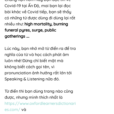
Covid-19 tại Ấn Độ, mai bạn lại đọc 
bài khác về Covid tiếp, bạn sẽ thấy 
có những từ được dùng đi dùng lại rất 
nhiều như: 
high mortality, burning 
funeral pyres, surge, public 
gatherings ….
Lúc này, bạn nhớ mở từ điển ra để tra 
nghĩa của từ và học cách phát âm 
luôn nhé! Đừng chỉ biết mặt mà 
không biết cách gọi tên, vì 
pronunciation ảnh hưởng rất lớn tới 
Speaking & Listening nữa đó.
Từ điển thì bạn dùng trang nào cũng 
được, nhưng mình thích nhất là 
https://www.oxfordlearnersdictionari
es.com/
 và 