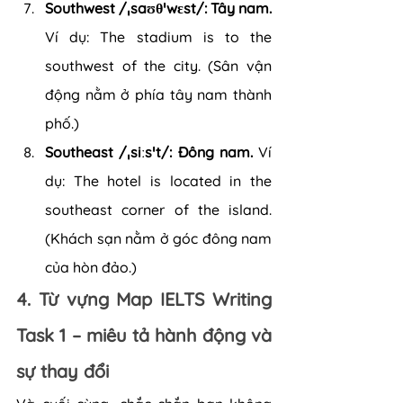
Southwest /ˌsaʊθˈwɛst/: Tây nam. 
Ví dụ: The stadium is to the 
southwest of the city. (Sân vận 
động nằm ở phía tây nam thành 
phố.)
Southeast /ˌsiːsˈt/: Đông nam.
 Ví 
dụ: The hotel is located in the 
southeast corner of the island. 
(Khách sạn nằm ở góc đông nam 
của hòn đảo.)
4. Từ vựng Map IELTS Writing 
Task 1 – miêu tả hành động và 
sự thay đổi