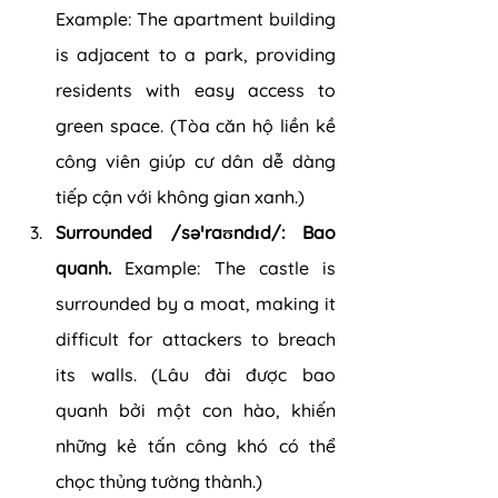
Example: The apartment building 
is adjacent to a park, providing 
residents with easy access to 
green space. (Tòa căn hộ liền kề 
công viên giúp cư dân dễ dàng 
tiếp cận với không gian xanh.)
Surrounded /səˈraʊndɪd/: Bao 
quanh. 
Example: The castle is 
surrounded by a moat, making it 
difficult for attackers to breach 
its walls. (Lâu đài được bao 
quanh bởi một con hào, khiến 
những kẻ tấn công khó có thể 
chọc thủng tường thành.)