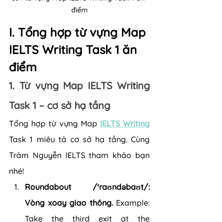
điểm
I. Tổng hợp từ vựng Map 
IELTS Writing Task 1 ăn 
điểm
1. Từ vựng Map IELTS Writing 
Task 1 – cơ sở hạ tầng
Tổng hợp từ vựng Map 
IELTS Writing
Task 1 miêu tả cơ sở hạ tầng. Cùng 
Trâm Nguyễn IELTS tham khảo bạn 
nhé!
Roundabout /ˈraʊndəbaʊt/: 
Vòng xoay giao thông.
 Example: 
Take the third exit at the 