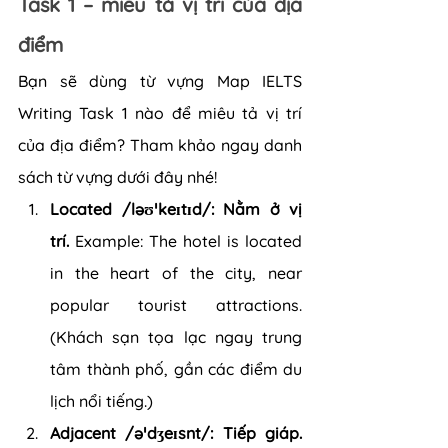
Task 1 – miêu tả vị trí của địa 
điểm
Bạn sẽ dùng từ vựng Map IELTS 
Writing Task 1 nào để miêu tả vị trí 
của địa điểm? Tham khảo ngay danh 
sách từ vựng dưới đây nhé!
Located /ləʊˈkeɪtɪd/: Nằm ở vị 
trí. 
Example: The hotel is located 
in the heart of the city, near 
popular tourist attractions. 
(Khách sạn tọa lạc ngay trung 
tâm thành phố, gần các điểm du 
lịch nổi tiếng.)
Adjacent /əˈdʒeɪsnt/: Tiếp giáp.