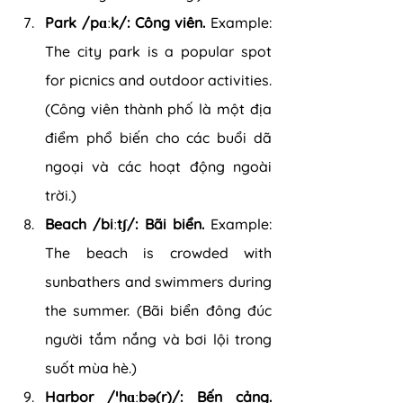
Park /pɑːk/: Công viên.
 Example: 
The city park is a popular spot 
for picnics and outdoor activities. 
(Công viên thành phố là một địa 
điểm phổ biến cho các buổi dã 
ngoại và các hoạt động ngoài 
trời.)
Beach /biːtʃ/: Bãi biển.
 Example: 
The beach is crowded with 
sunbathers and swimmers during 
the summer. (Bãi biển đông đúc 
người tắm nắng và bơi lội trong 
suốt mùa hè.)
Harbor /ˈhɑːbə(r)/: Bến cảng. 