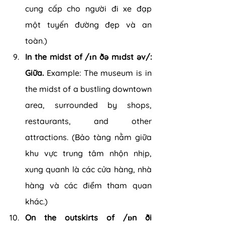
cung cấp cho người đi xe đạp 
một tuyến đường đẹp và an 
toàn.)
In the midst of /ɪn ðə mɪdst əv/: 
Giữa. 
Example: The museum is in 
the midst of a bustling downtown 
area, surrounded by shops, 
restaurants, and other 
attractions. (Bảo tàng nằm giữa 
khu vực trung tâm nhộn nhịp, 
xung quanh là các cửa hàng, nhà 
hàng và các điểm tham quan 
khác.)
On the outskirts of /ɒn ði 