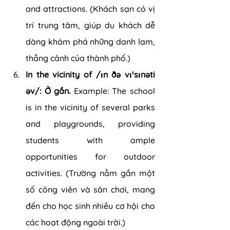
and attractions. (Khách sạn có vị 
trí trung tâm, giúp du khách dễ 
dàng khám phá những danh lam, 
thắng cảnh của thành phố.)
In the vicinity of /ɪn ðə vɪˈsɪnəti 
əv/: Ở gần.
 Example: The school 
is in the vicinity of several parks 
and playgrounds, providing 
students with ample 
opportunities for outdoor 
activities. (Trường nằm gần một 
số công viên và sân chơi, mang 
đến cho học sinh nhiều cơ hội cho 
các hoạt động ngoài trời.)