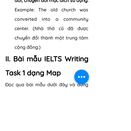
đổi, chuyển đổi mục đích sử dụng.
Example: The old church was 
converted into a community 
center. (Nhà thờ cũ đã được 
chuyển đổi thành một trung tâm 
cộng đồng.)
II. Bài mẫu IELTS Writing 
Task 1 dạng Map
Đọc qua bài mẫu dưới đây và đừng 
quên lưu ngay những 
từ vựng
 Map 
IELTS Writing Task 1 để luyện thi IELTS 
hiệu quả tại nhà bạn nhé!
Đề bài: 
The two maps below show an 