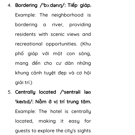
Bordering /ˈbɔːdərɪŋ/: Tiếp giáp. 
Example: The neighborhood is 
bordering a river, providing 
residents with scenic views and 
recreational opportunities. (Khu 
phố giáp với một con sông, 
mang đến cho cư dân những 
khung cảnh tuyệt đẹp và cơ hội 
giải trí.)
Centrally located /ˈsentrəli ləʊ
ˈkeɪtɪd/: Nằm ở vị trí trung tâm.
Example: The hotel is centrally 
located, making it easy for 
guests to explore the city's sights 