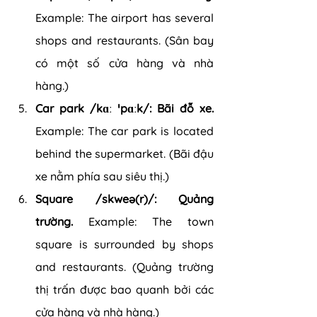
Example: The airport has several 
shops and restaurants. (Sân bay 
có một số cửa hàng và nhà 
hàng.)
Car park /kɑː ˈpɑːk/: Bãi đỗ xe. 
Example: The car park is located 
behind the supermarket. (Bãi đậu 
xe nằm phía sau siêu thị.)
Square /skweə(r)/: Quảng 
trường.
 Example: The town 
square is surrounded by shops 
and restaurants. (Quảng trường 
thị trấn được bao quanh bởi các 
cửa hàng và nhà hàng.)