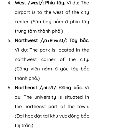
West /wɛst/: Phía tây. 
Ví dụ: The 
airport is to the west of the city 
center. (Sân bay nằm ở phía tây 
trung tâm thành phố.)
Northwest /ˌnɔːθˈwɛst/: Tây bắc.
Ví dụ: The park is located in the 
northwest corner of the city. 
(Công viên nằm ở góc tây bắc 
thành phố.)
Northeast /ˌniːsˈt/: Đông bắc. 
Ví 
dụ: The university is situated in 
the northeast part of the town. 
(Đại học đặt tại khu vực đông bắc 
thị trấn.)