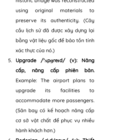
historic bridge was reconstructed 
using original materials to 
preserve its authenticity. (Cây 
cầu lịch sử đã được xây dựng lại 
bằng vật liệu gốc để bảo tồn tính 
xác thực của nó.)
Upgrade /ˈʌpɡreɪd/ (v): Nâng 
cấp, nâng cấp phiên bản.
Example: The airport plans to 
upgrade its facilities to 
accommodate more passengers. 
(Sân bay có kế hoạch nâng cấp 
cơ sở vật chất để phục vụ nhiều 
hành khách hơn.)