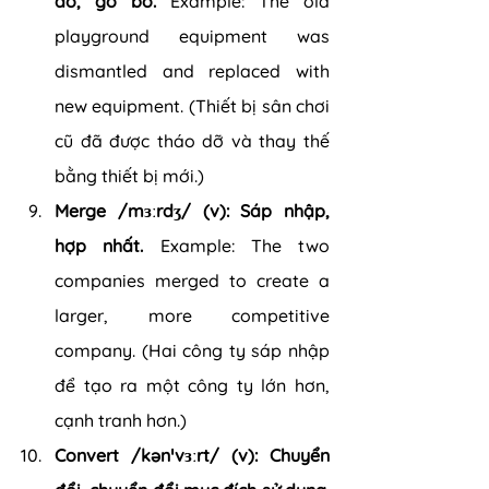
dỡ, gỡ bỏ.
 Example: The old 
playground equipment was 
dismantled and replaced with 
new equipment. (Thiết bị sân chơi 
cũ đã được tháo dỡ và thay thế 
bằng thiết bị mới.)
Merge /mɜːrdʒ/ (v): Sáp nhập, 
hợp nhất.
 Example: The two 
companies merged to create a 
larger, more competitive 
company. (Hai công ty sáp nhập 
để tạo ra một công ty lớn hơn, 
cạnh tranh hơn.)
Convert /kənˈvɜːrt/ (v): Chuyển 