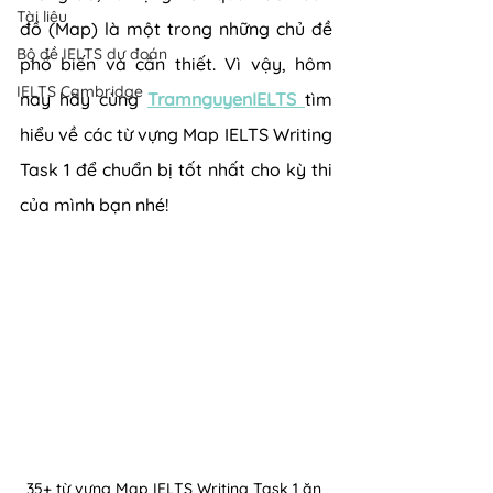
Tài liệu
đồ (Map) là một trong những chủ đề 
Bộ đề IELTS dự đoán
phổ biến và cần thiết. Vì vậy, hôm 
IELTS Cambridge
nay hãy cùng 
TramnguyenIELTS 
tìm 
hiểu về các từ vựng Map IELTS Writing 
Task 1 để chuẩn bị tốt nhất cho kỳ thi 
của mình bạn nhé!
35+ từ vựng Map IELTS Writing Task 1 ăn 