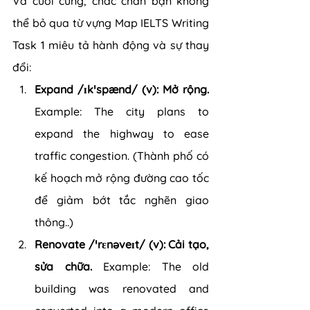
Và cuối cùng, chắc chắn bạn không 
thể bỏ qua từ vựng Map IELTS Writing 
Task 1 miêu tả hành động và sự thay 
đổi:
Expand /ɪkˈspænd/ (v): Mở rộng.
Example: The city plans to 
expand the highway to ease 
traffic congestion. (Thành phố có 
kế hoạch mở rộng đường cao tốc 
để giảm bớt tắc nghẽn giao 
thông..)
Renovate /ˈrɛnəveɪt/ (v): Cải tạo, 
sửa chữa.
 Example: The old 
building was renovated and 