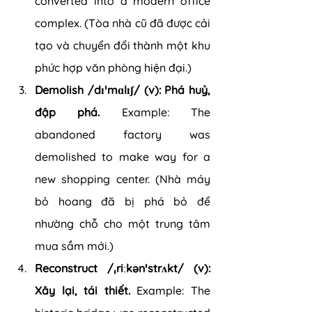
converted into a modern office 
complex. (Tòa nhà cũ đã được cải 
tạo và chuyển đổi thành một khu 
phức hợp văn phòng hiện đại.)
Demolish /dɪˈmɑlɪʃ/ (v): Phá huỷ, 
đập phá. 
Example: The 
abandoned factory was 
demolished to make way for a 
new shopping center. (Nhà máy 
bỏ hoang đã bị phá bỏ để 
nhường chỗ cho một trung tâm 
mua sắm mới.)
Reconstruct /ˌriːkənˈstrʌkt/ (v): 
Xây lại, tái thiết.
 Example: The 