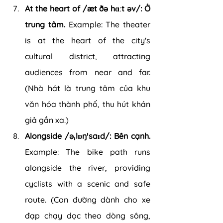
At the heart of /æt ðə hɑːt əv/: Ở 
trung tâm. 
Example: The theater 
is at the heart of the city's 
cultural district, attracting 
audiences from near and far. 
(Nhà hát là trung tâm của khu 
văn hóa thành phố, thu hút khán 
giả gần xa.)
Alongside /əˌlɒŋˈsaɪd/: Bên cạnh. 
Example: The bike path runs 
alongside the river, providing 
cyclists with a scenic and safe 
route. (Con đường dành cho xe 
đạp chạy dọc theo dòng sông, 