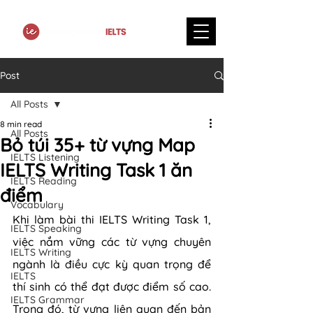
Post
All Posts
8 min read
All Posts
Bỏ túi 35+ từ vựng Map
IELTS Listening
IELTS Writing Task 1 ăn
IELTS Reading
điểm
Vocabulary
Khi làm bài thi IELTS Writing Task 1, 
IELTS Speaking
việc nắm vững các từ vựng chuyên 
IELTS Writing
ngành là điều cực kỳ quan trọng để 
IELTS
thí sinh có thể đạt được điểm số cao. 
IELTS Grammar
Trong đó, từ vựng liên quan đến bản 