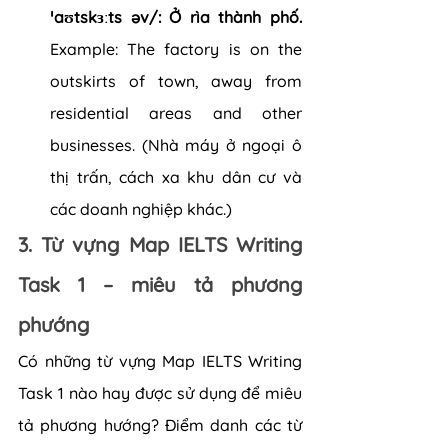
ˈaʊtskɜːts əv/: Ở rìa thành phố. 
Example: The factory is on the 
outskirts of town, away from 
residential areas and other 
businesses. (Nhà máy ở ngoại ô 
thị trấn, cách xa khu dân cư và 
các doanh nghiệp khác.)
3. Từ vựng Map IELTS Writing 
Task 1 – miêu tả phương 
phướng
Có những từ vựng Map IELTS Writing 
Task 1 nào hay được sử dụng để miêu 
tả phương hướng? Điểm danh các từ 