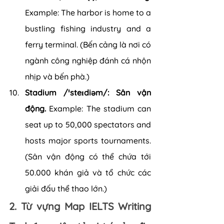
Example: The harbor is home to a 
bustling fishing industry and a 
ferry terminal. (Bến cảng là nơi có 
ngành công nghiệp đánh cá nhộn 
nhịp và bến phà.)
Stadium /ˈsteɪdiəm/: Sân vận 
động. 
Example: The stadium can 
seat up to 50,000 spectators and 
hosts major sports tournaments. 
(Sân vận động có thể chứa tới 
50.000 khán giả và tổ chức các 
giải đấu thể thao lớn.)
2. Từ vựng Map IELTS Writing 