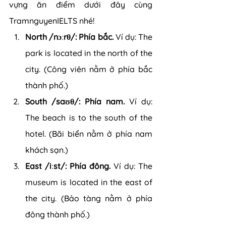
vựng ăn điểm dưới đây cùng 
TramnguyenIELTS nhé!
North /nɔːrθ/: Phía bắc.
 Ví dụ: The 
park is located in the north of the 
city. (Công viên nằm ở phía bắc 
thành phố.)
South /saʊθ/: Phía nam. 
Ví dụ: 
The beach is to the south of the 
hotel. (Bãi biển nằm ở phía nam 
khách sạn.)
East /iːst/: Phía đông. 
Ví dụ: The 
museum is located in the east of 
the city. (Bảo tàng nằm ở phía 
đông thành phố.)