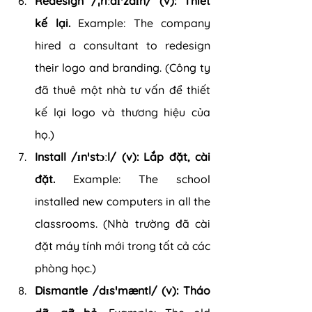
Redesign /ˌriːdɪˈzaɪn/ (v): Thiết 
kế lại. 
Example: The company 
hired a consultant to redesign 
their logo and branding. (Công ty 
đã thuê một nhà tư vấn để thiết 
kế lại logo và thương hiệu của 
họ.)
Install /ɪnˈstɔːl/ (v): Lắp đặt, cài 
đặt. 
Example: The school 
installed new computers in all the 
classrooms. (Nhà trường đã cài 
đặt máy tính mới trong tất cả các 
phòng học.)
Dismantle /dɪsˈmæntl/ (v): Tháo 