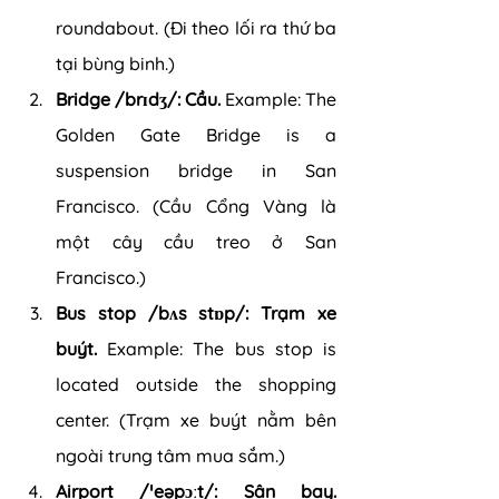
roundabout. (Đi theo lối ra thứ ba 
tại bùng binh.)
Bridge /brɪdʒ/: Cầu. 
Example: The 
Golden Gate Bridge is a 
suspension bridge in San 
Francisco. (Cầu Cổng Vàng là 
một cây cầu treo ở San 
Francisco.)
Bus stop /bʌs stɒp/: Trạm xe 
buýt.
 Example: The bus stop is 
located outside the shopping 
center. (Trạm xe buýt nằm bên 
ngoài trung tâm mua sắm.)
Airport /ˈeəpɔːt/: Sân bay.