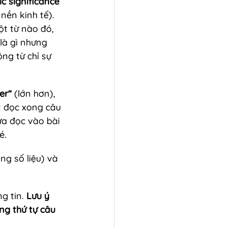
c significance 
nền kinh tế). 
t từ nào đó, 
 là gì nhưng 
ộng từ chỉ sự 
er” 
(lớn hơn), 
ết đọc xong câu 
ưa đọc vào bài 
é.
ng số liệu) và 
g tin. 
Lưu ý 
ng thứ tự câu 