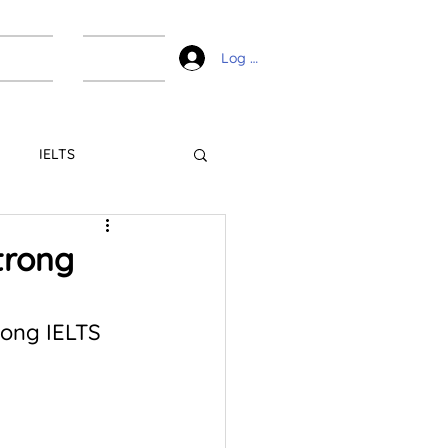
ài liệu
Liên hệ
Log In
IELTS
trong
rong IELTS 