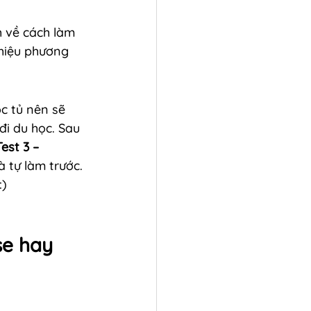
 về cách làm 
thiệu phương 
c tủ nên sẽ 
i du học. Sau 
est 3 – 
à tự làm trước. 
:)
se hay 