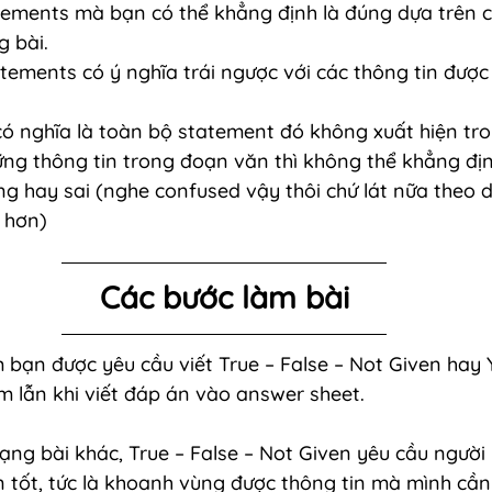
tements mà bạn có thể khẳng định là đúng dựa trên c
g bài.
atements có ý nghĩa trái ngược với các thông tin được
ó nghĩa là toàn bộ statement đó không xuất hiện tro
ững thông tin trong đoạn văn thì không thể khẳng đị
g hay sai (nghe confused vậy thôi chứ lát nữa theo d
 hơn)
Các bước làm bài
m bạn được yêu cầu viết True – False – Not Given hay 
 lẫn khi viết đáp án vào answer sheet.
ạng bài khác, True – False – Not Given yêu cầu người
n tốt, tức là khoanh vùng được thông tin mà mình cầ