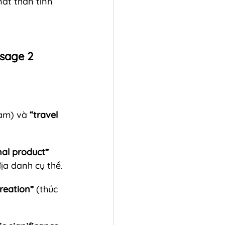
át thần tính 
ssage 2
làm) và 
“travel 
nal product”
ịa danh cụ thể.
reation”
 (thúc 