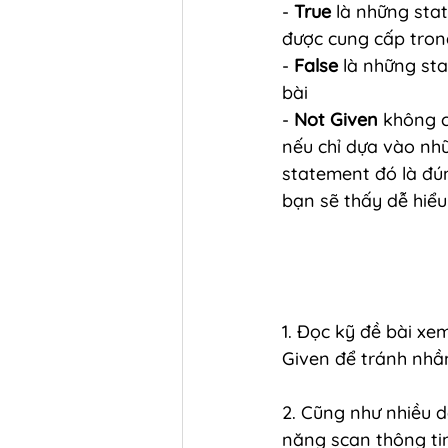
-
 True
 là những sta
được cung cấp tron
- 
False
 là những st
bài
- 
Not Given
 không c
nếu chỉ dựa vào nh
statement đó là đún
bạn sẽ thấy dễ hiểu
1. Đọc kỹ đề bài xe
Given để tránh nhầm
2. Cũng như nhiều d
năng scan thông ti