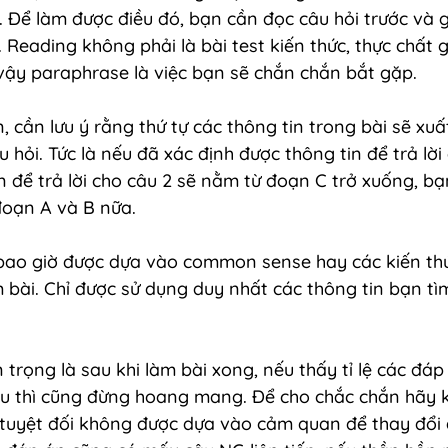
 Để làm được điều đó, bạn cần đọc câu hỏi trước và 
 Reading không phải là bài test kiến thức, thực chất 
 vậy paraphrase là việc bạn sẽ chắn chắn bắt gặp.
n, cần lưu ý rằng thứ tự các thông tin trong bài sẽ xuất
 hỏi. Tức là nếu đã xác định được thông tin để trả lời 
in để trả lời cho câu 2 sẽ nằm từ đoạn C trở xuống, b
đoạn A và B nữa.
 bao giờ được dựa vào common sense hay các kiến th
m bài. Chỉ được sử dụng duy nhất các thông tin bạn tì
n trọng là sau khi làm bài xong, nếu thấy tỉ lệ các đá
u thì cũng đừng hoang mang. Để cho chắc chắn hãy ki
tuyệt đối không được dựa vào cảm quan để thay đổi 