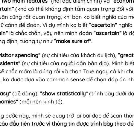
“Two main features”
 (hai đặc điểm chính) và 
“economi
ertain”
 (khó có thể khẳng định tầm quan trọng đối với 
ận cũng rất quan trọng, khi bạn ko biết nghĩa của mộ
ữ cảnh để đoán. Ví dụ mình ko biết 
“ascertain”
 nghĩa
ain”
 là chắc chắn, vậy nên mình đoán 
“ascertain”
 là đ
g định, tương tự như 
“make sure of”
.
visitor spending” 
(sự chi tiêu của khách du lịch), 
“great
sidents”
 (sự chi tiêu của người dân bản địa). Mình bi
sẽ chắc mẩm là đúng rồi và chọn True ngay cả khi ch
n, ko được dựa vào common sense để chọn đáp án nh
asy”
 (dễ dàng), 
“show statistically”
 (trình bày dưới dạ
nomies”
 (mỗi nền kinh tế).
g bước này, mình sẽ quay trở lại bài đọc để scan thôn
 câu đầu tiên trước vì thông tin được trình bày theo đú