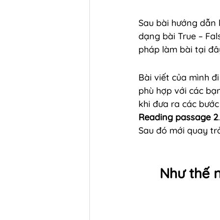
Sau bài hướng dẫn 
dạng bài True – Fal
pháp làm bài tại đâ
Bài viết của mình đ
phù hợp với các bạ
khi đưa ra các bướ
Reading passage 2
Sau đó mới quay trở
Như thế n