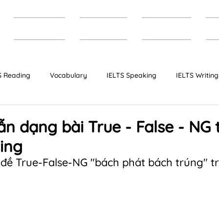
Trang chủ
Giới thiệu
Khóa học
T
S Reading
Vocabulary
IELTS Speaking
IELTS Writing
Bộ đề IELTS dự đoán
IELTS Cambridge
 dạng bài True - False - NG 
ing
i đề True-False-NG "bách phát bách trúng" t