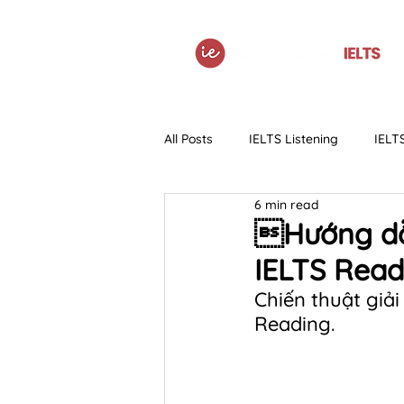
All Posts
IELTS Listening
IELT
6 min read
IELTS Grammar
Tài liệu
Hướng dẫn
IELTS Read
Chiến thuật giả
Reading.