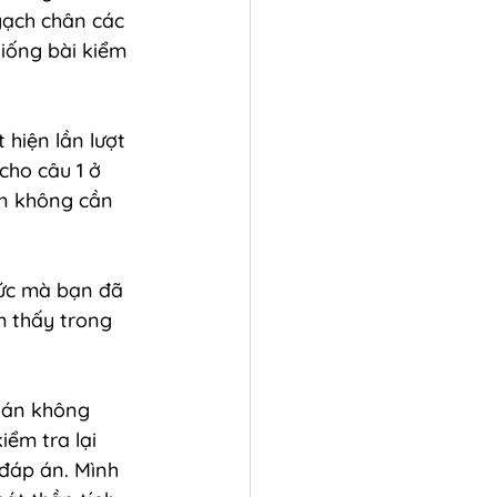
gạch chân các 
giống bài kiểm 
 hiện lần lượt 
cho câu 1 ở 
ạn không cần 
ức mà bạn đã 
m thấy trong 
p án không 
ểm tra lại 
đáp án. Mình 