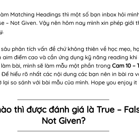
làm Matching Headings thì một số bạn inbox hỏi mình
se – Not Given. Vậy nên hôm nay mình xin phép giới 
y. 
i sâu phân tích vấn đề chứ không thiên về học mẹo, họ
n aim điểm cao và cần ứng dụng kỹ năng reading khi đ
c làm bài, mình sẽ làm mẫu một phần trong 
Cam 10 – T
. Để hiểu rõ nhất các nội dung các bạn nên in bài ra v
 lại so sánh với bài mẫu của mình. Hope you enjoy it 
ào thì được đánh giá là True – Fal
Not Given?