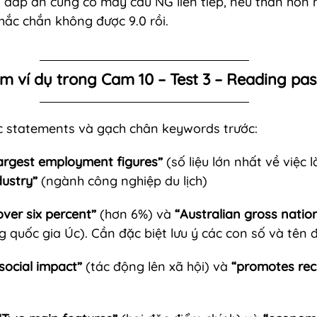
hi đáp án cũng có mấy câu NG liên tiếp, nếu thần hồn n
chắc chắn không được 9.0 rồi.
m ví dụ 
trong Cam 10 – Test 3 – Reading pa
c statements và gạch chân keywords trước:
largest employment figures”
 (số liệu lớn nhất về việc 
dustry”
 (ngành công nghiệp du lịch)
over six percent”
 (hơn 6%) và 
“Australian gross natio
 quốc gia Úc). Cần đặc biệt lưu ý các con số và tên đ
social impact”
 (tác động lên xã hội) và 
“promotes rec