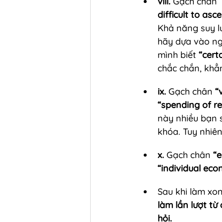
viii.
 Gạch chân 
difficult to asc
Khả năng suy lu
hãy dựa vào ng
mình biết 
“cert
chắc chắn, khẳn
ix.
 Gạch chân 
“
“spending of re
này nhiều bạn 
khóa. Tuy nhiê
x.
 Gạch chân 
“e
“individual eco
Sau khi làm xon
làm lần lượt từ
hỏi.