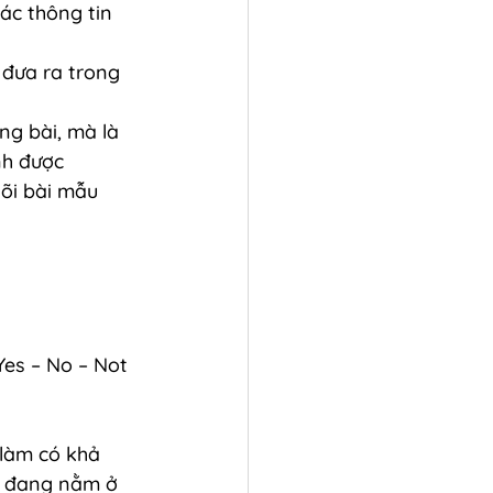
ác thông tin 
 đưa ra trong 
ng bài, mà là 
nh được 
õi bài mẫu 
Yes – No – Not 
 làm có khả 
n đang nằm ở 