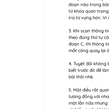
đoạn nào trong bài.
từ khóa quan trọng.
tra từ vựng hơn. Vì
3. Khi scan thông ti
theo đúng thứ tự câu
đoạn C, thì thông t
mất công quay lại 
4. Tuyệt đối không
biết trước đó để là
bài thôi nhé.
5. Một điều rất qua
tương đồng với nha
một lần nữa nhưng 