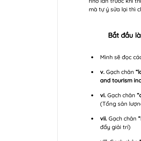
nhớ lần trước khi t
mà tự ý sửa lại thì 
Bắt đầu là
Mình sẽ đọc cá
v.
 Gạch chân 
“
and tourism in
vi.
 Gạch chân 
“
(Tổng sản lượng
vii.
 Gạch chân 
“
đẩy giải trí)