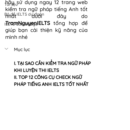
hãy sử dụng ngay 12 trang web 
Tài liệu
kiểm tra ngữ pháp tiếng Anh tốt 
Bộ đề IELTS dự đoán
nhất dưới đây do 
TramNguyenIELTS
 tổng hợp để 
IELTS Cambridge
giúp bạn cải thiện kỹ năng của 
mình nhé 
Mục lục 
I. TẠI SAO CẦN KIỂM TRA NGỮ PHÁP 
KHI LUYỆN THI IELTS 
II. TOP 12 CÔNG CỤ CHECK NGỮ 
PHÁP TIẾNG ANH IELTS TỐT NHẤT 