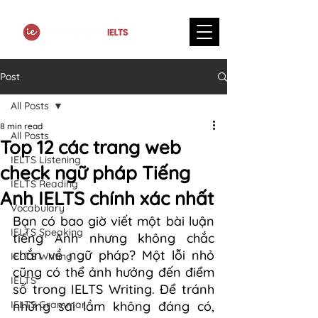
Post
All Posts
8 min read
All Posts
Top 12 các trang web
IELTS Listening
check ngữ pháp Tiếng
IELTS Reading
Anh IELTS chính xác nhất
Vocabulary
Bạn có bao giờ viết một bài luận 
IELTS Speaking
tiếng Anh nhưng không chắc 
chắn về ngữ pháp? Một lỗi nhỏ 
IELTS Writing
cũng có thể ảnh hưởng đến điểm 
IELTS
số trong IELTS Writing. Để tránh 
IELTS Grammar
những sai lầm không đáng có, 