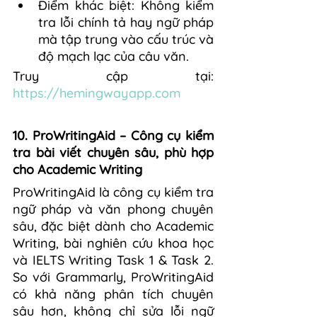
Điểm khác biệt: Không kiểm 
tra lỗi chính tả hay ngữ pháp 
mà tập trung vào cấu trúc và 
độ mạch lạc của câu văn.
Truy cập tại: 
https://hemingwayapp.com
10. ProWritingAid – Công cụ kiểm 
tra bài viết chuyên sâu, phù hợp 
cho Academic Writing
ProWritingAid là công cụ kiểm tra 
ngữ pháp và văn phong chuyên 
sâu, đặc biệt dành cho Academic 
Writing, bài nghiên cứu khoa học 
và IELTS Writing Task 1 & Task 2. 
So với Grammarly, ProWritingAid 
có khả năng phân tích chuyên 
sâu hơn, không chỉ sửa lỗi ngữ 