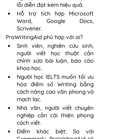
lỗi diễn đạt kém hiệu quả.
Hỗ trợ tích hợp Microsoft 
Word, Google Docs, 
Scrivener.
ProWritingAid phù hợp với ai?
Sinh viên, nghiên cứu sinh, 
người viết học thuật cần 
chỉnh sửa bài luận, báo cáo 
khoa học.
Người học IELTS muốn tối ưu 
hóa điểm số Writing bằng 
cách nâng cao văn phong và 
mạch lạc.
Nhà văn, người viết chuyên 
nghiệp cần cải thiện phong 
cách viết.
Điểm khác biệt: So với 
Grammarly, ProWritingAid có 