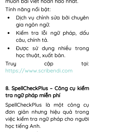
muốn bài viết hoàn hảo nhất.
Tính năng nổi bật:
Dịch vụ chỉnh sửa bởi chuyên 
gia ngôn ngữ.
Kiểm tra lỗi ngữ pháp, dấu 
câu, chính tả.
Được sử dụng nhiều trong 
học thuật, xuất bản.
Truy cập tại: 
https://www.scribendi.com
8. SpellCheckPlus – Công cụ kiểm 
tra ngữ pháp miễn phí
SpellCheckPlus là một công cụ 
đơn giản nhưng hiệu quả trong 
việc kiểm tra ngữ pháp cho người 
học tiếng Anh.