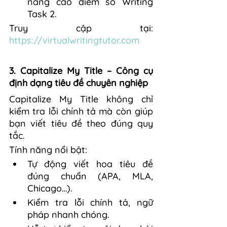
nâng cao điểm số Writing 
Task 2.
Truy cập tại: 
https://virtualwritingtutor.com
3. Capitalize My Title – Công cụ 
định dạng tiêu đề chuyên nghiệp
Capitalize My Title không chỉ 
kiểm tra lỗi chính tả mà còn giúp 
bạn viết tiêu đề theo đúng quy 
tắc.
Tính năng nổi bật:
Tự động viết hoa tiêu đề 
đúng chuẩn (APA, MLA, 
Chicago…).
Kiểm tra lỗi chính tả, ngữ 
pháp nhanh chóng.