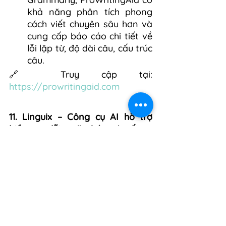
khả năng phân tích phong 
cách viết chuyên sâu hơn và 
cung cấp báo cáo chi tiết về 
lỗi lặp từ, độ dài câu, cấu trúc 
câu.
🔗 Truy cập tại: 
https://prowritingaid.com
11. Linguix – Công cụ AI hỗ trợ 
kiểm tra lỗi ngữ pháp và tối ưu 
phong cách viết
Linguix là một công cụ kiểm tra 
ngữ pháp sử dụng trí tuệ nhân 
tạo (AI), giúp người dùng sửa lỗi 
chính tả, ngữ pháp và cải thiện 
văn phong một cách chuyên 
nghiệp. Đây là một lựa chọn tốt 