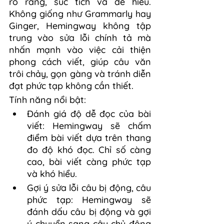
rõ ràng, súc tích và dễ hiểu. 
Không giống như Grammarly hay 
Ginger, Hemingway không tập 
trung vào sửa lỗi chính tả mà 
nhấn mạnh vào việc cải thiện 
phong cách viết, giúp câu văn 
trôi chảy, gọn gàng và tránh diễn 
đạt phức tạp không cần thiết.
Tính năng nổi bật:
Đánh giá độ dễ đọc của bài 
viết: Hemingway sẽ chấm 
điểm bài viết dựa trên thang 
đo độ khó đọc. Chỉ số càng 
cao, bài viết càng phức tạp 
và khó hiểu.
Gợi ý sửa lỗi câu bị động, câu 
phức tạp: Hemingway sẽ 
đánh dấu câu bị động và gợi 
ý chuyển sang câu chủ động 