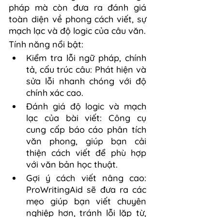
pháp mà còn đưa ra đánh giá 
toàn diện về phong cách viết, sự 
mạch lạc và độ logic của câu văn.
Tính năng nổi bật:
Kiểm tra lỗi ngữ pháp, chính 
tả, cấu trúc câu: Phát hiện và 
sửa lỗi nhanh chóng với độ 
chính xác cao.
Đánh giá độ logic và mạch 
lạc của bài viết: Công cụ 
cung cấp báo cáo phân tích 
văn phong, giúp bạn cải 
thiện cách viết để phù hợp 
với văn bản học thuật.
Gợi ý cách viết nâng cao: 
ProWritingAid sẽ đưa ra các 
mẹo giúp bạn viết chuyên 
nghiệp hơn, tránh lỗi lặp từ, 