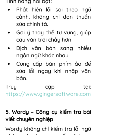
Tính năng nổi bật:
Phát hiện lỗi sai theo ngữ 
cảnh, không chỉ đơn thuần 
sửa chính tả.
Gợi ý thay thế từ vựng, giúp 
câu văn trôi chảy hơn.
Dịch văn bản sang nhiều 
ngôn ngữ khác nhau.
Cung cấp bàn phím ảo để 
sửa lỗi ngay khi nhập văn 
bản.
Truy cập tại: 
https://www.gingersoftware.com
5. Wordy – Công cụ kiểm tra bài 
viết chuyên nghiệp
Wordy không chỉ kiểm tra lỗi ngữ 