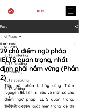
Post
All Posts
13 min read
All Posts
29 chủ điểm ngữ pháp
IELTS Listening
IELTS quan trọng, nhất
IELTS Reading
định phải nắm vững (Phần
Vocabulary
2)
IELTS Speaking
Tiếp nối phần I, hãy cùng Trâm 
IELTS Writing
Nguyễn IELTS tìm hiểu về một số chủ 
IELTS
điểm ngữ pháp IELTS quan trọng, 
IELTS Grammar
thường xuyên xuất hiện trong đề thi 