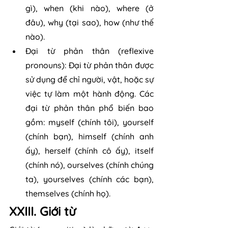
gì), when (khi nào), where (ở 
đâu), why (tại sao), how (như thế 
nào).
Đại từ phản thân (reflexive 
pronouns): Đại từ phản thân được 
sử dụng để chỉ người, vật, hoặc sự 
việc tự làm một hành động. Các 
đại từ phản thân phổ biến bao 
gồm: myself (chính tôi), yourself 
(chính bạn), himself (chính anh 
ấy), herself (chính cô ấy), itself 
(chính nó), ourselves (chính chúng 
ta), yourselves (chính các bạn), 
themselves (chính họ).
XXIII. Giới từ