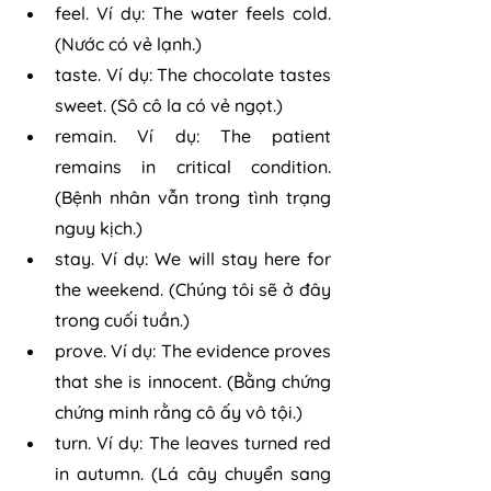
feel. Ví dụ: The water feels cold. 
(Nước có vẻ lạnh.)
taste. Ví dụ: The chocolate tastes 
sweet. (Sô cô la có vẻ ngọt.)
remain. Ví dụ: The patient 
remains in critical condition. 
(Bệnh nhân vẫn trong tình trạng 
nguy kịch.)
stay. Ví dụ: We will stay here for 
the weekend. (Chúng tôi sẽ ở đây 
trong cuối tuần.)
prove. Ví dụ: The evidence proves 
that she is innocent. (Bằng chứng 
chứng minh rằng cô ấy vô tội.)
turn. Ví dụ: The leaves turned red 
in autumn. (Lá cây chuyển sang 