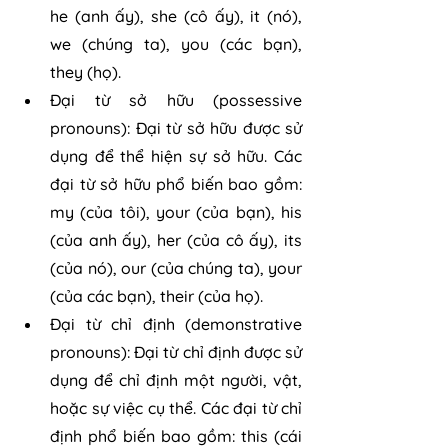
he (anh ấy), she (cô ấy), it (nó), 
we (chúng ta), you (các bạn), 
they (họ).
Đại từ sở hữu (possessive 
pronouns): Đại từ sở hữu được sử 
dụng để thể hiện sự sở hữu. Các 
đại từ sở hữu phổ biến bao gồm: 
my (của tôi), your (của bạn), his 
(của anh ấy), her (của cô ấy), its 
(của nó), our (của chúng ta), your 
(của các bạn), their (của họ).
Đại từ chỉ định (demonstrative 
pronouns): Đại từ chỉ định được sử 
dụng để chỉ định một người, vật, 
hoặc sự việc cụ thể. Các đại từ chỉ 
định phổ biến bao gồm: this (cái 