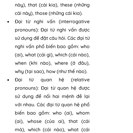
này), that (cái kia), these (những 
cái này), those (những cái kia).
Đại từ nghi vấn (interrogative 
pronouns): Đại từ nghi vấn được 
sử dụng để đặt câu hỏi. Các đại từ 
nghi vấn phổ biến bao gồm: who 
(ai), what (cái gì), which (cái nào), 
when (khi nào), where (ở đâu), 
why (tại sao), how (như thế nào).
Đại từ quan hệ (relative 
pronouns): Đại từ quan hệ được 
sử dụng để nối hai mệnh đề lại 
với nhau. Các đại từ quan hệ phổ 
biến bao gồm: who (ai), whom 
(ai), whose (của ai), that (cái 
mà), which (cái nào), what (cái 