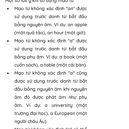
Một số lưu ý khi sử dụng mạo từ:
Mạo từ không xác định "an" được 
sử dụng trước danh từ bắt đầu 
bằng nguyên âm. Ví dụ: an apple 
(một quả táo), an hour (một giờ).
Mạo từ không xác định "a" được 
sử dụng trước danh từ bắt đầu 
bằng phụ âm. Ví dụ: a book (một 
cuốn sách), a table (một cái bàn).
Mạo từ không xác định "a" cũng 
được sử dụng trước danh từ bắt 
đầu bằng nguyên âm khi nguyên 
âm đó được phát âm như phụ 
âm. Ví dụ: a university (một 
trường đại học), a European (một 
người châu Âu).