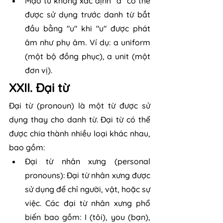
Mạo từ không xác định "a" có thể 
được sử dụng trước danh từ bắt 
đầu bằng "u" khi "u" được phát 
âm như phụ âm. Ví dụ: a uniform 
(một bộ đồng phục), a unit (một 
đơn vị).
XXII. Đại từ
Đại từ (pronoun) là một từ được sử 
dụng thay cho danh từ. Đại từ có thể 
được chia thành nhiều loại khác nhau, 
bao gồm:
Đại từ nhân xưng (personal 
pronouns): Đại từ nhân xưng được 
sử dụng để chỉ người, vật, hoặc sự 
việc. Các đại từ nhân xưng phổ 
biến bao gồm: I (tôi), you (bạn), 