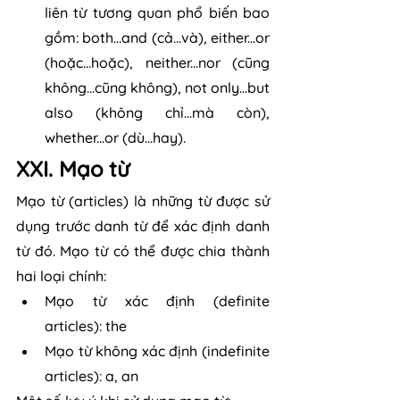
liên từ tương quan phổ biến bao 
gồm: both...and (cả...và), either...or 
(hoặc...hoặc), neither...nor (cũng 
không...cũng không), not only...but 
also (không chỉ...mà còn), 
whether...or (dù...hay).
XXI. Mạo từ
Mạo từ (articles) là những từ được sử 
dụng trước danh từ để xác định danh 
từ đó. Mạo từ có thể được chia thành 
hai loại chính:
Mạo từ xác định (definite 
articles): the
Mạo từ không xác định (indefinite 
articles): a, an