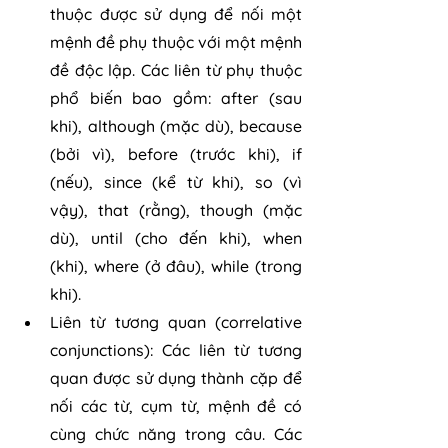
thuộc được sử dụng để nối một 
mệnh đề phụ thuộc với một mệnh 
đề độc lập. Các liên từ phụ thuộc 
phổ biến bao gồm: after (sau 
khi), although (mặc dù), because 
(bởi vì), before (trước khi), if 
(nếu), since (kể từ khi), so (vì 
vậy), that (rằng), though (mặc 
dù), until (cho đến khi), when 
(khi), where (ở đâu), while (trong 
khi).
Liên từ tương quan (correlative 
conjunctions): Các liên từ tương 
quan được sử dụng thành cặp để 
nối các từ, cụm từ, mệnh đề có 
cùng chức năng trong câu. Các 