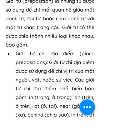
Giới từ (preposition) là những từ được 
sử dụng để chỉ mối quan hệ giữa một 
danh từ, đại từ, hoặc cụm danh từ với 
một từ khác trong câu. Giới từ có thể 
được chia thành nhiều loại khác nhau, 
bao gồm:
Giới từ chỉ địa điểm (place 
prepositions): Giới từ chỉ địa điểm 
được sử dụng để chỉ vị trí của một 
người, vật, hoặc sự việc. Các giới 
từ chỉ địa điểm phổ biến bao 
gồm: in (trong, ở trong), on (trên, 
ở trên), at (ở, tại), near (gần), far 
(xa), behind (phía sau), in front of 
(phía trước), next to (bên cạnh).
Giới từ chỉ thời gian (time 