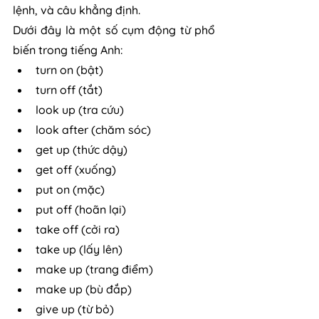
lệnh, và câu khẳng định.
Dưới đây là một số cụm động từ phổ 
biến trong tiếng Anh:
turn on (bật)
turn off (tắt)
look up (tra cứu)
look after (chăm sóc)
get up (thức dậy)
get off (xuống)
put on (mặc)
put off (hoãn lại)
take off (cởi ra)
take up (lấy lên)
make up (trang điểm)
make up (bù đắp)
give up (từ bỏ)