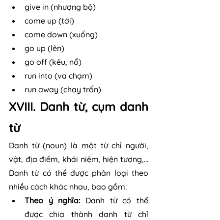
give in (nhượng bộ)
come up (tới)
come down (xuống)
go up (lên)
go off (kêu, nổ)
run into (va chạm)
run away (chạy trốn)
XVIII. Danh từ, cụm danh 
từ
Danh từ (noun) là một từ chỉ người, 
vật, địa điểm, khái niệm, hiện tượng,... 
Danh từ có thể được phân loại theo 
nhiều cách khác nhau, bao gồm:
Theo ý nghĩa:
 Danh từ có thể 
được chia thành danh từ chỉ 