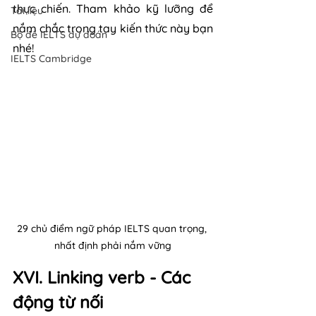
thực chiến. Tham khảo kỹ lưỡng để 
Tài liệu
nắm chắc trong tay kiến thức này bạn 
Bộ đề IELTS dự đoán
nhé!
IELTS Cambridge
29 chủ điểm ngữ pháp IELTS quan trọng, 
nhất định phải nắm vững
XVI. Linking verb - Các 
động từ nối