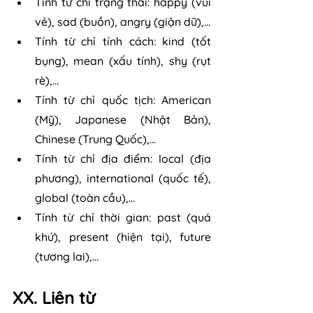
Tính từ chỉ trạng thái: happy (vui 
vẻ), sad (buồn), angry (giận dữ),...
Tính từ chỉ tính cách: kind (tốt 
bụng), mean (xấu tính), shy (rụt 
rè),...
Tính từ chỉ quốc tịch: American 
(Mỹ), Japanese (Nhật Bản), 
Chinese (Trung Quốc),...
Tính từ chỉ địa điểm: local (địa 
phương), international (quốc tế), 
global (toàn cầu),...
Tính từ chỉ thời gian: past (quá 
khứ), present (hiện tại), future 
(tương lai),...
XX. Liên từ