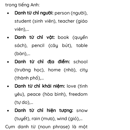
trong tiếng Anh:
Danh từ chỉ người:
 person (người), 
student (sinh viên), teacher (giáo 
viên),...
Danh từ chỉ vật: 
book (quyển 
sách), pencil (cây bút), table 
(bàn),...
Danh từ chỉ địa điểm:
 school 
(trường học), home (nhà), city 
(thành phố),...
Danh từ chỉ khái niệm:
 love (tình 
yêu), peace (hòa bình), freedom 
(tự do),...
Danh từ chỉ hiện tượng: 
snow 
(tuyết), rain (mưa), wind (gió),...
Cụm danh từ (noun phrase) là một 