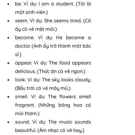
be. Ví dụ: I am a student. (Tôi là 
một sinh viên.)
seem. Ví dụ: She seems tired. (Cô 
ấy có vẻ mệt mỏi.)
become. Ví dụ: He became a 
doctor. (Anh ấy trở thành một bác 
sĩ.)
appear. Ví dụ: The food appears 
delicious. (Thức ăn có vẻ ngon.)
look. Ví dụ: The sky looks cloudy. 
(Bầu trời có vẻ mây mù.)
smell. Ví dụ: The flowers smell 
fragrant. (Những bông hoa có 
mùi thơm.)
sound. Ví dụ: The music sounds 
beautiful. (Âm nhạc có vẻ hay.)