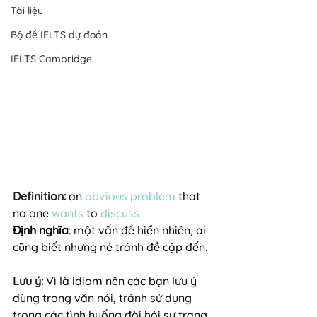
Tài liệu
Bộ đề IELTS dự đoán
IELTS Cambridge
Definition:
 an 
obvious
problem
 that 
no one 
wants
 to 
discuss
Định nghĩa
: một vấn đề hiển nhiên, ai 
cũng biết nhưng né tránh đề cập đến.
Lưu ý:
 Vì là idiom nên các bạn lưu ý 
dùng trong văn nói, tránh sử dụng 
trong các tình huống đòi hỏi sự trang 