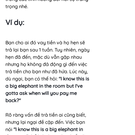
trọng nhé.
Ví dụ:
Bạn cho ai đó vay tiền và họ hẹn sẽ 
trả lại bạn sau 1 tuần. Tuy nhiên, ngày 
hẹn đã đến, mặc dù vẫn gặp nhau 
nhưng họ không đả động gì đến việc 
trả tiền cho bạn như đã hứa. Lúc này, 
dù ngại, bạn có thể hỏi: 
"I know this is 
a big elephant in the room but I've 
gotta ask when will you pay me 
back?"
Rõ ràng vấn đề trả tiền ai cũng biết, 
nhưng lại ngại đề cập đến. Việc bạn 
nói 
"I know this is a big elephant in 