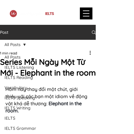
Post
All Posts
1 min read
All Posts
Series Mỗi Ngày Một Từ
IELTS Listening
Mới - Elephant in the room
IELTS Reading
Vocabulary
Hôm nay thay đổi một chút, giới 
thiệu với các bạn một idiom về động 
IELTS Speaking
vật khá dễ thương: 
Elephant in the 
IELTS Writing
room.
IELTS
IELTS Grammar