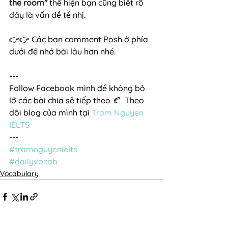
the room"
 thể hiện bạn cũng biết rõ 
đây là vấn đề tế nhị.
👉👉 Các bạn comment Posh ở phía 
dưới để nhớ bài lâu hơn nhé.
---
Follow Facebook mình để không bỏ 
lỡ các bài chia sẻ tiếp theo 🍂  Theo 
dõi blog của mình tại 
Tram Nguyen 
IELTS
---
#tramnguyenielts
#dailyvocab
Vocabulary