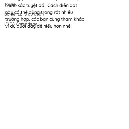
Tài liệu
chính xác tuyệt đối. Cách diễn đạt 
này có thể dùng trong rất nhiều 
Bộ đề IELTS dự đoán
trường hợp, các bạn cùng tham khảo 
IELTS Cambridge
ví dụ dưới đây để hiểu hơn nhé!