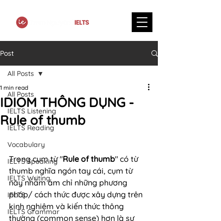
Post
All Posts
1 min read
All Posts
IDIOM THÔNG DỤNG -
IELTS Listening
Rule of thumb
IELTS Reading
Vocabulary
Trong cụm từ "
Rule of thumb
" có từ 
IELTS Speaking
thumb nghĩa ngón tay cái, cụm từ 
IELTS Writing
này nhằm ám chỉ những phương 
pháp/ cách thức được xây dựng trên 
IELTS
kinh nghiệm và kiến thức thông 
IELTS Grammar
thường (common sense) hơn là sự 