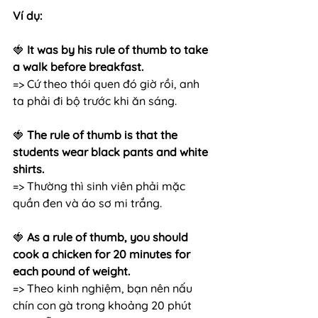
Ví dụ:
🍓
 It was by his rule of thumb to take 
a walk before breakfast. 
=> Cứ theo thói quen đó giờ rồi, anh 
ta phải đi bộ trước khi ăn sáng.
🍓
 The rule of thumb is that the 
students wear black pants and white 
shirts.
=> Thường thì sinh viên phải mặc 
quần đen và áo sơ mi trắng.
🍓 
As a rule of thumb, you should 
cook a chicken for 20 minutes for 
each pound of weight.
=> Theo kinh nghiệm, bạn nên nấu 
chín con gà trong khoảng 20 phút 