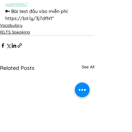
uyenielts/
🔑 Bài test đầu vào miễn phí: 
https://bit.ly/3j7dfN1"
Vocabulary
IELTS Speaking
See All
Related Posts