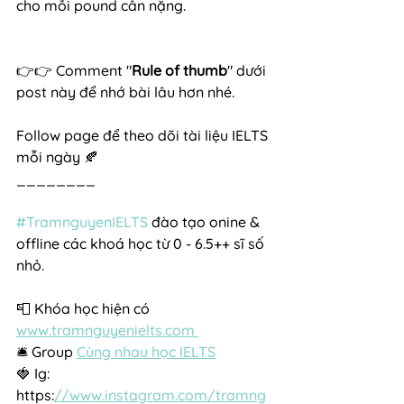
cho mỗi pound cân nặng.
👉👉 Comment "
Rule of thumb
" dưới 
post này để nhớ bài lâu hơn nhé. 
Follow page để theo dõi tài liệu IELTS 
mỗi ngày 🍂
________
#TramnguyenIELTS
 đào tạo onine & 
offline các khoá học từ 0 - 6.5++ sĩ số 
nhỏ.
📮 Khóa học hiện có 
www.tramnguyenielts.com 
🛎 Group 
Cùng nhau học IELTS
🍓 Ig: 
https:
//www.instagram.com/tramng