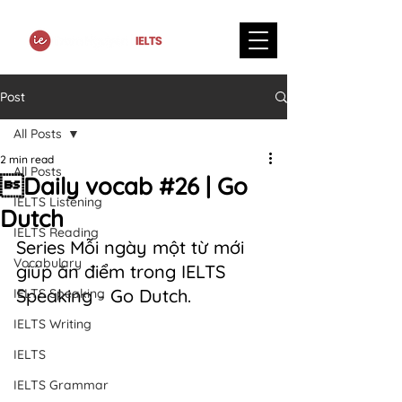
Post
All Posts
2 min read
All Posts
Daily vocab #26 | Go
IELTS Listening
Dutch
IELTS Reading
Series Mỗi ngày một từ mới 
Vocabulary
giúp ăn điểm trong IELTS 
Speaking - Go Dutch.
IELTS Speaking
IELTS Writing
IELTS
IELTS Grammar