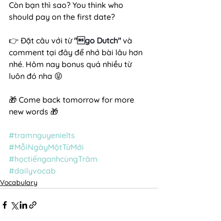
Còn bạn thì sao? You think who 
should pay on the first date?
👉 Đặt câu với từ 
"go Dutch"
 và 
comment tại đây để nhớ bài lâu hơn 
nhé. Hôm nay bonus quá nhiều từ 
luôn đó nha 😝
🎁 Come back tomorrow for more 
new words 🎁
#tramnguyenielts
#MỗiNgàyMộtTừMới
#họctiếnganhcùngTrâm
#dailyvocab
Vocabulary