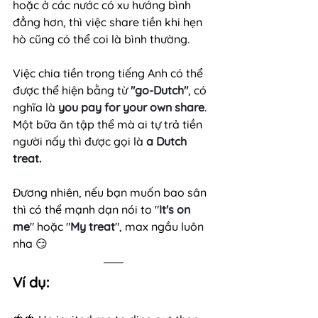
hoặc ở các nước có xu hướng bình 
đẳng hơn, thì việc share tiền khi hẹn 
hò cũng có thể coi là bình thường. 
Việc chia tiền trong tiếng Anh có thể 
được thể hiện bằng từ 
"go-Dutch"
, có 
nghĩa là 
you pay for your own share
. 
Một bữa ăn tập thể mà ai tự trả tiền 
người nấy thì được gọi là 
a Dutch 
treat. 
Đương nhiên, nếu bạn muốn bao sân 
thì có thể mạnh dạn nói to "
It's on 
me
" hoặc "
My treat
", max ngầu luôn 
nha 😏
Ví dụ: