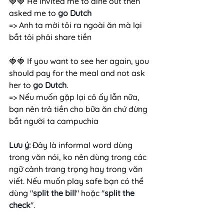
🍓🍓 He invited me to dine out then 
asked me to 
go Dutch 
=> Anh ta mời tôi ra ngoài ăn mà lại 
bắt tôi phải share tiền
🍓🍓 If you want to see her again, you 
should pay for the meal and not ask 
her to 
go Dutch
. 
=> Nếu muốn gặp lại cô ấy lẫn nữa, 
bạn nên trả tiền cho bữa ăn chứ đừng 
bắt người ta campuchia
Lưu ý:
 Đây là informal word dùng 
trong văn nói, ko nên dùng trong các 
ngữ cảnh trang trọng hay trong văn 
viết. Nếu muốn play safe bạn có thể 
dùng "
split the bill
" hoặc "
split the 
check
".