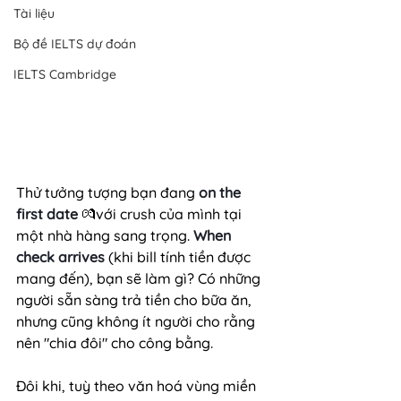
Tài liệu
Bộ đề IELTS dự đoán
IELTS Cambridge
Thử tưởng tượng bạn đang 
on the 
first date
 💏với crush của mình tại 
một nhà hàng sang trọng. 
When 
check arrives
 (khi bill tính tiền được 
mang đến), bạn sẽ làm gì? Có những 
người sẵn sàng trả tiền cho bữa ăn, 
nhưng cũng không ít người cho rằng 
nên "chia đôi" cho công bằng. 
Đôi khi, tuỳ theo văn hoá vùng miền 