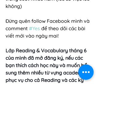
không)
Đừng quên follow Facebook mình và 
comment 
#Yes
 để theo dõi các bài 
viết mới vào ngày mai!
Lớp Reading & Vocabulary tháng 6 
của mình đã mở đăng ký, nếu các 
bạn thích cách học này và muốn bổ 
sung thêm nhiều từ vựng academic 
phục vụ cho cả Reading và các kỹ 
năng khác trong IELTS thì inbox mình 
sẽ tư vấn thêm cho các bạn nha, 
thông thường sau khóa học các bạn 
có thể tăng từ 0.5-1.5 band Reading 
lun đó ^^
🎁 Come back tomorrow for more 