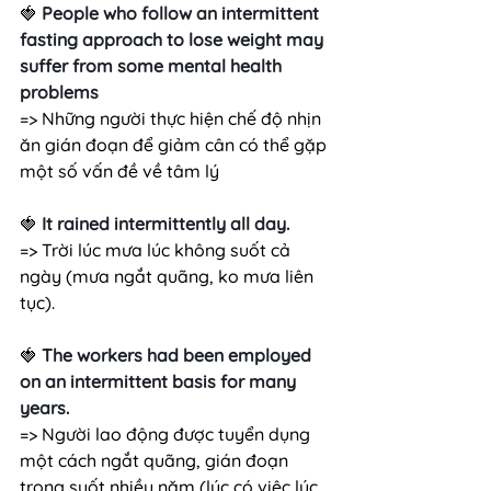
🍓 
People who follow an intermittent 
fasting approach to lose weight may 
suffer from some mental health 
problems
=> Những người thực hiện chế độ nhịn 
ăn gián đoạn để giảm cân có thể gặp 
một số vấn đề về tâm lý
🍓 
It rained intermittently all day.
=> Trời lúc mưa lúc không suốt cả 
ngày (mưa ngắt quãng, ko mưa liên 
tục).
🍓 
The workers had been employed 
on an intermittent basis for many 
years.
=> Người lao động được tuyển dụng 
một cách ngắt quãng, gián đoạn 
trong suốt nhiều năm (lúc có việc lúc 