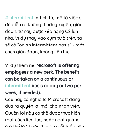
#Intermittent
 là tính từ, mô tả việc gì 
đó diễn ra không thường xuyên, gián 
đoạn, từ này được xếp hạng C2 lun 
nha. Ví dụ thay vào cụm từ ở trên, ta 
sẽ có “on an intermittent basis” - một 
cách gián đoạn, không liên tục.
Ví dụ thêm nè: 
Microsoft is offering 
employees a new perk. The benefit 
can be taken on a continuous or 
intermittent
 basis (a day or two per 
week, if needed).
Câu này có nghĩa là Microsoft đang 
đưa ra quyền lợi mới cho nhân viên. 
Quyền lợi này có thể được thực hiện 
một cách liên tục, hoặc ngắt quãng 
(có thể là 1 hoặc 2 ngày mỗi tuần nếu 