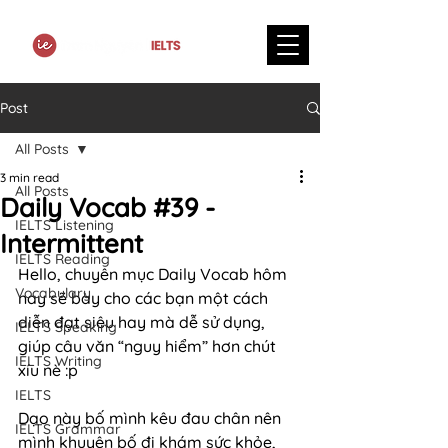
Post
All Posts
3 min read
All Posts
Daily Vocab #39 -
IELTS Listening
Intermittent
IELTS Reading
Hello, chuyên mục Daily Vocab hôm 
Vocabulary
nay sẽ bày cho các bạn một cách 
diễn đạt siêu hay mà dễ sử dụng, 
IELTS Speaking
giúp câu văn “nguy hiểm” hơn chút 
IELTS Writing
xíu nè :p
IELTS
Dạo này bố mình kêu đau chân nên 
IELTS Grammar
mình khuyên bố đi khám sức khỏe, 