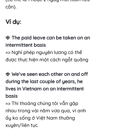
cần).
Ví dụ
:
🍓 
The paid leave can be taken on an 
intermittent basis
=> Nghỉ phép nguyên lương có thể 
được thực hiện một cách ngắt quãng
🍓 
We’ve seen each other on and off 
during the last couple of years, he 
lives in Vietnam on an intermittent 
basis
=> Thi thoảng chúng tôi vẫn gặp 
nhau trong vài năm vừa qua, vì anh 
ấy ko sống ở Việt Nam thường 
xuyên/liên tục.