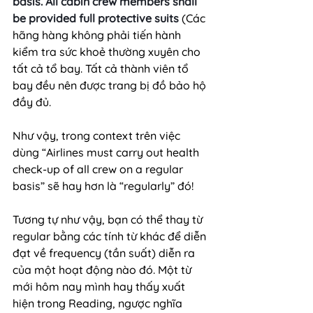
basis. All cabin crew members shall 
be provided full protective suits 
(Các 
hãng hàng không phải tiến hành 
kiểm tra sức khoẻ thường xuyên cho 
tất cả tổ bay. Tất cả thành viên tổ 
bay đều nên được trang bị đồ bảo hộ 
đầy đủ.
Như vậy, trong context trên việc 
dùng “Airlines must carry out health 
check-up of all crew on a regular 
basis” sẽ hay hơn là “regularly” đó!
Tương tự như vậy, bạn có thể thay từ 
regular bằng các tính từ khác để diễn 
đạt về frequency (tần suất) diễn ra 
của một hoạt động nào đó. Một từ 
mới hôm nay mình hay thấy xuất 
hiện trong Reading, ngược nghĩa 