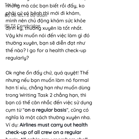
Tài liệu
nhưng mà các bạn biết rồi đấy, ko 
phải cứ có bệnh thì mới đi khám, 
Bộ đề IELTS dự đoán
mình nên chủ động khám sức khỏe 
IELTS Cambridge
định kỳ, thường xuyên là tốt nhất. 
Vậy khi muốn nói đến việc làm gì đó 
thường xuyên, bạn sẽ diễn đạt như 
thế nào? I go for a health check-up 
regularly?
Ok nghe ổn đấy chứ, quá quyệt! Thế 
nhưng nếu bạn muốn làm nó formal 
hơn tí xíu, chẳng hạn như muốn dùng 
trong Writing Task 2 chẳng hạn, thì 
bạn có thể cân nhắc đến việc sử dụng 
cụm từ “
on a regular basis
”, cũng có 
nghĩa là một cách thường xuyên nha.
Ví dụ: 
Airlines must carry out health 
check-up of all crew on a regular 