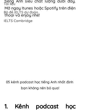
tiếng Anh siêu chất lượng dưới đây. 
Tài liệu
Mở ngay Itunes hoặc Spotify trên điện 
Bộ đề IELTS dự đoán
thoại và enjoy nhé!
IELTS Cambridge
05 kênh podcast học tiếng Anh nhất định 
bạn không nên bỏ qua!
1. Kênh podcast học 