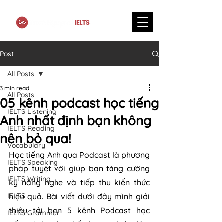
Post
All Posts
3 min read
All Posts
05 kênh podcast học tiếng
IELTS Listening
Anh nhất định bạn không
IELTS Reading
nên bỏ qua!
Vocabulary
Học tiếng Anh qua Podcast là phương 
IELTS Speaking
pháp tuyệt vời giúp bạn tăng cường 
IELTS Writing
kỹ năng nghe và tiếp thu kiến thức 
IELTS
hiệu quả. Bài viết dưới đây mình giới 
thiệu tới bạn 5 kênh Podcast học 
IELTS Grammar