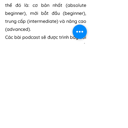
thể đó là: cơ bản nhất (absolute 
beginner), mới bắt đầu (beginner), 
trung cấp (intermediate) và nâng cao 
(advanced).
Các bài podcast sẽ được trình bày bởi 
2 người nói trong các ngữ cảnh cụ thể, 
chủ yếu là các chủ đề liên quan đến 
văn hóa. Cuối mỗi tập podcast sẽ có 
phần tổng kết ngữ pháp, từ vựng, nhớ 
note ngay phần kiến thức quan trọng 
này bạn nhé!