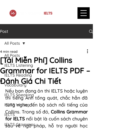
Post
All Posts
4 min read
All Posts
[Tải Miễn Phí] Collins
IELTS Listening
Grammar for IELTS PDF –
IELTS Reading
Đánh Giá Chi Tiết
Vocabulary
Nếu bạn đang ôn thi IELTS hoặc luyện 
IELTS Speaking
thi tiếng Anh tổng quát, chắc hẳn đã 
từng nghe đến bộ sách nổi tiếng của 
IELTS Writing
Collins. Trong số đó, 
Collins Grammar 
IELTS
for IELTS
 nổi bật là cuốn sách chuyên 
IELTS Grammar
sâu về ngữ pháp, hỗ trợ người học 