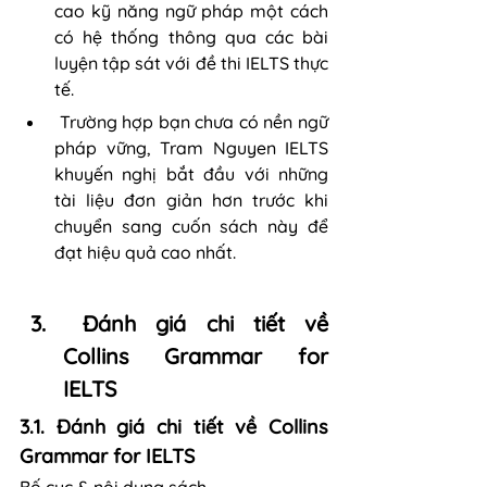
cao kỹ năng ngữ pháp một cách 
có hệ thống thông qua các bài 
luyện tập sát với đề thi IELTS thực 
tế.
 Trường hợp bạn chưa có nền ngữ 
pháp vững, Tram Nguyen IELTS 
khuyến nghị bắt đầu với những 
tài liệu đơn giản hơn trước khi 
chuyển sang cuốn sách này để 
đạt hiệu quả cao nhất.
 Đánh giá chi tiết về 
Collins Grammar for 
IELTS
3.1. Đánh giá chi tiết về Collins 
Grammar for IELTS
Bố cục & nội dung sách