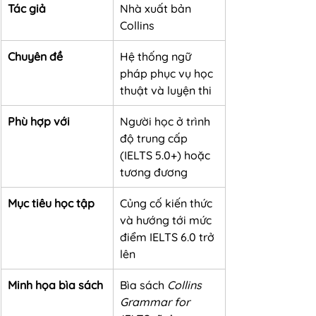
Tác giả
Nhà xuất bản 
Collins
Chuyên đề
Hệ thống ngữ 
pháp phục vụ học 
thuật và luyện thi
Phù hợp với
Người học ở trình 
độ trung cấp 
(IELTS 5.0+) hoặc 
tương đương
Mục tiêu học tập
Củng cố kiến thức 
và hướng tới mức 
điểm IELTS 6.0 trở 
lên
Minh họa bìa sách
Bìa sách 
Collins 
Grammar for 