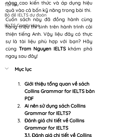
nâng cao kiến thức và áp dụng hiệu 
Tài liệu
quả vào cả bốn kỹ năng trong bài thi.
Bộ đề IELTS dự đoán
Cuốn sách này đã đồng hành cùng 
IELTS Cambridge
hàng triệu thí sinh trên hành trình cải 
thiện tiếng Anh. Vậy liệu đây có thực 
sự là tài liệu phù hợp với bạn? Hãy 
cùng 
Tram Nguyen IELTS 
khám phá 
ngay sau đây!
Mục lục 
Giới thiệu tổng quan về sách 
Collins Grammar for IELTS bản 
PDF
Ai
 nên sử dụng sách Collins 
Grammar for IELTS?
Đánh giá chi tiết về Collins 
Grammar for IELTS
3.1. Đánh giá chi tiết về Collins 