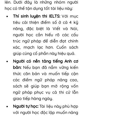
lên. Dưới đây là những nhóm người 
học có thể tận dụng tốt tài liệu này:
Thí sinh luyện thi IELTS: 
Với mục 
tiêu cải thiện điểm số ở cả 4 kỹ 
năng, đặc biệt là Viết và Nói, 
người học cần hiểu rõ các cấu 
trúc ngữ pháp để diễn đạt chính 
xác, mạch lạc hơn. Cuốn sách 
giúp củng cố phần này hiệu quả.
Người có nền tảng tiếng Anh cơ 
bản: 
Nếu bạn đã nắm vững kiến 
thức căn bản và muốn tiếp cận 
các điểm ngữ pháp nâng cao, 
sách sẽ giúp bạn mở rộng vốn 
ngữ pháp phục vụ cả thi cử lẫn 
giao tiếp hàng ngày.
Người tự học: 
Tài liệu này phù hợp 
với người học độc lập muốn nâng 