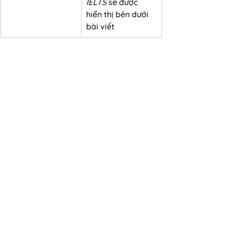
IELTS
 sẽ được 
hiển thị bên dưới 
bài viết