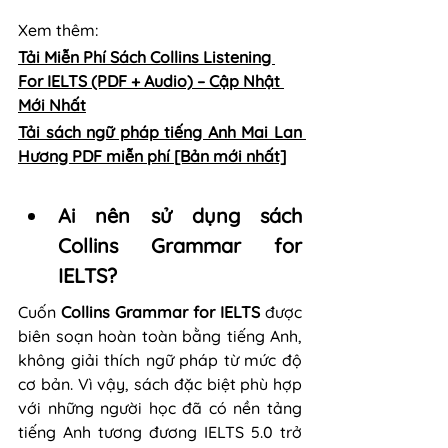
Xem thêm: 
Tải Miễn Phí Sách Collins Listening 
For IELTS (PDF + Audio) – Cập Nhật 
Mới Nhất
Tải sách ngữ pháp tiếng Anh Mai Lan 
Hương PDF miễn phí [Bản mới nhất]
Ai nên sử dụng sách 
Collins Grammar for 
IELTS?
Cuốn 
Collins Grammar for IELTS
 được 
biên soạn hoàn toàn bằng tiếng Anh, 
không giải thích ngữ pháp từ mức độ 
cơ bản. Vì vậy, sách đặc biệt phù hợp 
với những người học đã có nền tảng 
tiếng Anh tương đương IELTS 5.0 trở 