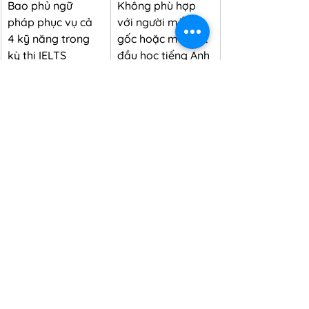
Bao phủ ngữ 
Không phù hợp 
pháp phục vụ cả 
với người mất 
4 kỹ năng trong 
gốc hoặc mới bắt 
kỳ thi IELTS
đầu học tiếng Anh
Có bài tập thực 
Cần kết hợp với 
hành đa dạng, 
các đầu sách kỹ 
phân tầng theo 
năng khác trong 
mức độ khó dễ
bộ Collins để 
luyện thi toàn diện
Hướng dẫn cách 
áp dụng ngữ 
pháp vào kỹ 
năng Viết & Nói 
thực tế
Cấu trúc bài học 
rõ ràng, dễ tra cứu