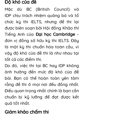
Độ khó của đề
Mặc dù BC (British Council) và 
IDP chịu trách nhiệm quảng bá và tổ 
chức kỳ thi IELTS, nhưng đề thi lại 
được biên soạn bởi Hội đồng Khảo thí 
Tiếng Anh của
 Đại học Cambridge
 – 
đơn vị đồng sở hữu kỳ thi IELTS. Đây 
là một kỳ thi chuẩn hóa toàn cầu, vì 
vậy độ khó của đề thi là như nhau tại 
tất cả các điểm thi.
Do đó, việc thi tại BC hay IDP không 
ảnh hưởng đến mức độ khó của đề 
bài. Bạn có thể hoàn toàn yên tâm 
rằng đề thi ở mọi nơi đều đồng nhất. 
Điều quan trọng nhất chính là bạn cần 
chuẩn bị kỹ lưỡng để đạt được kết 
quả tốt nhất.
Giám khảo chấm thi