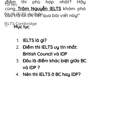
điểm thi phù hợp nhất? Hãy 
Tài liệu
cùng
Trâm Nguyễn IELTS
 khám phá 
Bộ đề IELTS dự đoán
câu trả lời chi tiết qua bài viết này!"
IELTS Cambridge
Mục lục 
IELTS là gì?
Điểm thi IELTS uy tín nhất: 
British Council và IDP
Đâu là điểm khác biệt giữa BC 
và IDP ?
Nên thi IELTS ở BC hay IDP?