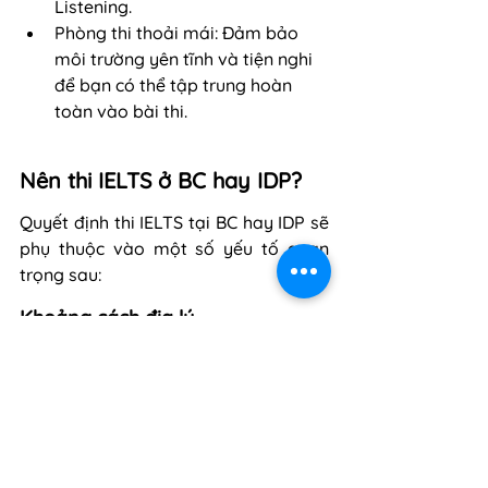
Listening.
Phòng thi thoải mái: Đảm bảo 
môi trường yên tĩnh và tiện nghi 
để bạn có thể tập trung hoàn 
toàn vào bài thi.
Nên thi IELTS ở BC hay IDP?
Quyết định thi IELTS tại BC hay IDP sẽ 
phụ thuộc vào một số yếu tố quan 
trọng sau:
Khoảng cách địa lý
Trước khi đăng ký, bạn nên tìm hiểu 
kỹ về các địa điểm thi gần khu vực 
mình sinh sống. Hiện tại, cả BC và IDP 
đều có điểm thi tại nhiều quận ở các 
thành phố lớn.
Việc chọn địa điểm thi gần nhà không 