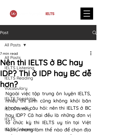
Post
All Posts
7 min read
All Posts
Nên thi IELTS ở BC hay
IELTS Listening
IDP? Thi ở IDP hay BC dễ
IELTS Reading
hơn?
Vocabulary
Ngoài việc tập trung ôn luyện IELTS, 
IELTS Speaking
nhiều thí sinh cũng không khỏi băn 
khoăn với câu hỏi: nên thi IELTS ở BC 
IELTS Writing
hay IDP? Cả hai đều là những đơn vị 
IELTS
tổ chức kỳ thi IELTS uy tín tại Việt 
IELTS Grammar
Nam, nhưng làm thế nào để chọn địa 