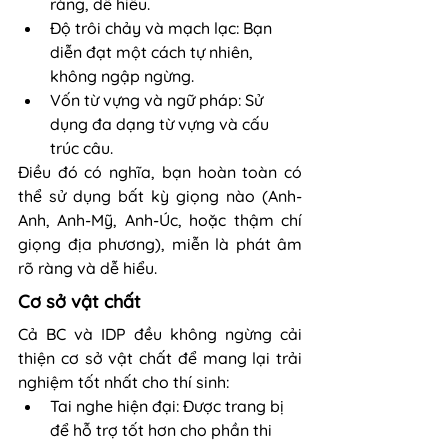
ràng, dễ hiểu.
Độ trôi chảy và mạch lạc: Bạn 
diễn đạt một cách tự nhiên, 
không ngập ngừng.
Vốn từ vựng và ngữ pháp: Sử 
dụng đa dạng từ vựng và cấu 
trúc câu.
Điều đó có nghĩa, bạn hoàn toàn có 
thể sử dụng bất kỳ giọng nào (Anh-
Anh, Anh-Mỹ, Anh-Úc, hoặc thậm chí 
giọng địa phương), miễn là phát âm 
rõ ràng và dễ hiểu.
Cơ sở vật chất
Cả BC và IDP đều không ngừng cải 
thiện cơ sở vật chất để mang lại trải 
nghiệm tốt nhất cho thí sinh:
Tai nghe hiện đại: Được trang bị 
để hỗ trợ tốt hơn cho phần thi 