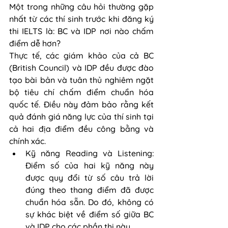
Một trong những câu hỏi thường gặp 
nhất từ các thí sinh trước khi đăng ký 
thi IELTS là: BC và IDP nơi nào chấm 
điểm dễ hơn?
Thực tế, các giám khảo của cả BC 
(British Council) và IDP đều được đào 
tạo bài bản và tuân thủ nghiêm ngặt 
bộ tiêu chí chấm điểm chuẩn hóa 
quốc tế. Điều này đảm bảo rằng kết 
quả đánh giá năng lực của thí sinh tại 
cả hai địa điểm đều công bằng và 
chính xác.
Kỹ năng Reading và Listening: 
Điểm số của hai kỹ năng này 
được quy đổi từ số câu trả lời 
đúng theo thang điểm đã được 
chuẩn hóa sẵn. Do đó, không có 
sự khác biệt về điểm số giữa BC 
và IDP cho các phần thi này.