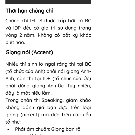
Thời hạn chứng chỉ
Chứng chỉ IELTS được cấp bởi cả BC 
và IDP đều có giá trị sử dụng trong 
vòng 2 năm, không có bất kỳ khác 
biệt nào.
Giọng nói (Accent)
Nhiều thí sinh lo ngại rằng thi tại BC 
(tổ chức của Anh) phải nói giọng Anh-
Anh, còn thi tại IDP (tổ chức của Úc) 
phải dùng giọng Anh-Úc. Tuy nhiên, 
đây là một hiểu lầm.
Trong phần thi Speaking, giám khảo 
không đánh giá bạn dựa trên loại 
giọng (accent) mà dựa trên các yếu 
tố như:
Phát âm chuẩn: Giọng bạn rõ 