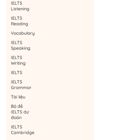
IELTS
Listening
IELTS
Reading
Vocabulary
IELTS
Speaking
IELTS
Writing
IELTS
IELTS
Grammar
Tài liệu
Bộ đề
IELTS dự
đoán
IELTS
Cambridge