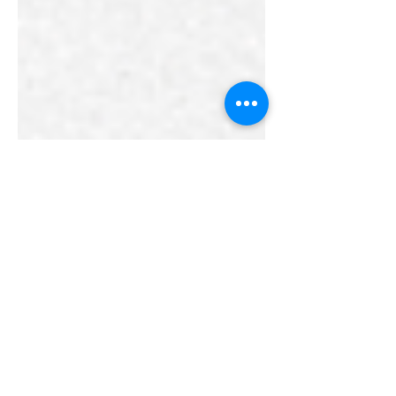
để chuẩn bị tốt nhất cho kỳ thi!