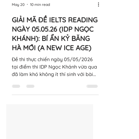
May 20
10 min read
GIẢI MÃ ĐỀ IELTS READING
NGÀY 05.05.26 (IDP NGỌC
KHÁNH): BÍ ẨN KỶ BĂNG
HÀ MỚI (A NEW ICE AGE)
Đề thi thực chiến ngày 05/05/2026
tại điểm thi IDP Ngọc Khánh vừa qua
đã làm khó không ít thí sinh với bài
Reading mang đậm tính khoa học
khí hậu. Passage 1 với tựa đề "A New
Ice Age" không chỉ chứa nhiều thuật
ngữ học thuật mà còn kết hợp cùng
lúc 3 dạng câu hỏi "hóc búa": Multiple
Choice, Matching Features (ghép tên