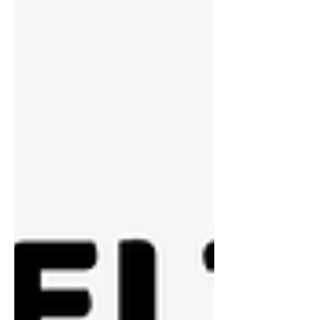
người) và Flow-chart Completion
(hoàn thành sơ đồ). Để giúp các bạn
nắm trọn điểm phần thi Reading này,
bài viết dưới đây sẽ phân tích chi tiết
cách làm, cung c