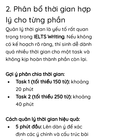
2. Phân bổ thời gian hợp 
lý cho từng phần
Quản lý thời gian là yếu tố rất quan 
trọng trong 
IELTS Writing
. Nếu không 
có kế hoạch rõ ràng, thí sinh dễ dành 
quá nhiều thời gian cho một task và 
không kịp hoàn thành phần còn lại.
Gợi ý phân chia thời gian:
Task 1 (tối thiểu 150 từ):
 khoảng 
20 phút
Task 2 (tối thiểu 250 từ):
 khoảng 
40 phút
Cách quản lý thời gian hiệu quả:
5 phút đầu:
 Lên dàn ý để xác 
định các ý chính và cấu trúc bài 