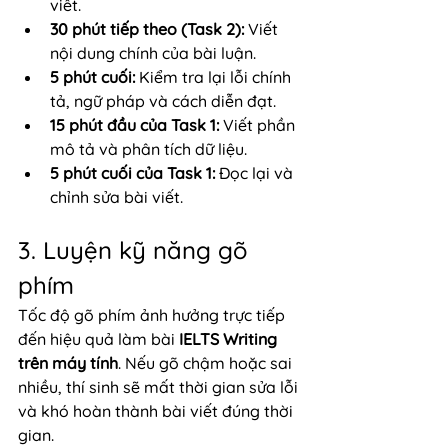
viết.
30 phút tiếp theo (Task 2):
 Viết 
nội dung chính của bài luận.
5 phút cuối:
 Kiểm tra lại lỗi chính 
tả, ngữ pháp và cách diễn đạt.
15 phút đầu của Task 1:
 Viết phần 
mô tả và phân tích dữ liệu.
5 phút cuối của Task 1:
 Đọc lại và 
chỉnh sửa bài viết.
3. Luyện kỹ năng gõ 
phím
Tốc độ gõ phím ảnh hưởng trực tiếp 
đến hiệu quả làm bài 
IELTS Writing 
trên máy tính
. Nếu gõ chậm hoặc sai 
nhiều, thí sinh sẽ mất thời gian sửa lỗi 
và khó hoàn thành bài viết đúng thời 
gian.