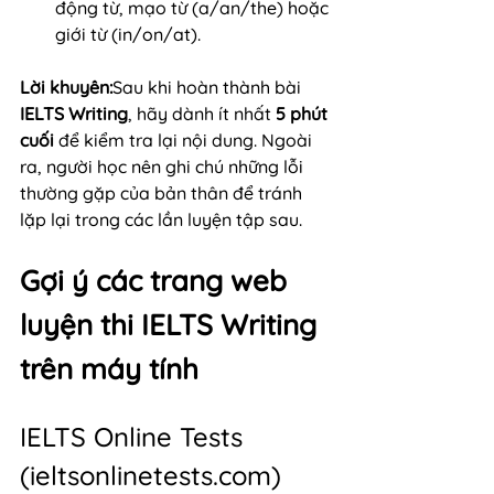
động từ, mạo từ (a/an/the) hoặc 
giới từ (in/on/at).
Lời khuyên:
Sau khi hoàn thành bài 
IELTS Writing
, hãy dành ít nhất 
5 phút 
cuối
 để kiểm tra lại nội dung. Ngoài 
ra, người học nên ghi chú những lỗi 
thường gặp của bản thân để tránh 
lặp lại trong các lần luyện tập sau.
Gợi ý các trang web 
luyện thi IELTS Writing 
trên máy tính
IELTS Online Tests 
(
ieltsonlinetests.com
)