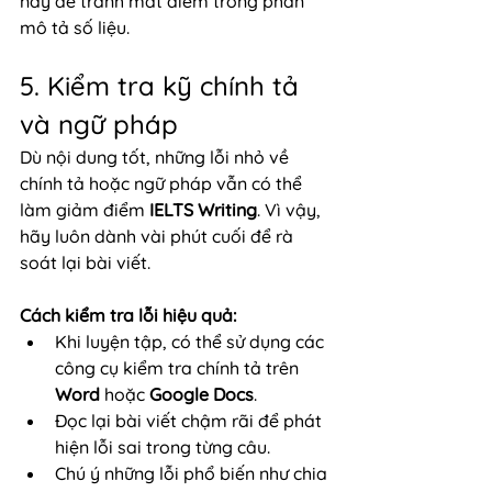
này để tránh mất điểm trong phần 
mô tả số liệu.
5. Kiểm tra kỹ chính tả 
và ngữ pháp
Dù nội dung tốt, những lỗi nhỏ về 
chính tả hoặc ngữ pháp vẫn có thể 
làm giảm điểm 
IELTS Writing
. Vì vậy, 
hãy luôn dành vài phút cuối để rà 
soát lại bài viết.
Cách kiểm tra lỗi hiệu quả:
Khi luyện tập, có thể sử dụng các 
công cụ kiểm tra chính tả trên 
Word
 hoặc 
Google Docs
.
Đọc lại bài viết chậm rãi để phát 
hiện lỗi sai trong từng câu.
Chú ý những lỗi phổ biến như chia 