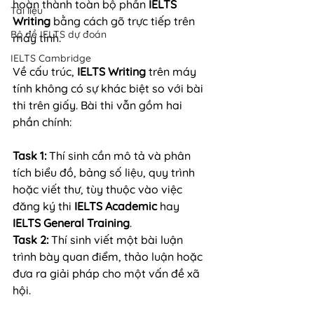
hoàn thành toàn bộ phần 
IELTS 
Tài liệu
Writing
 bằng cách gõ trực tiếp trên 
Bộ đề IELTS dự đoán
máy tính.
IELTS Cambridge
Về cấu trúc, 
IELTS Writing
 trên máy 
tính không có sự khác biệt so với bài 
thi trên giấy. Bài thi vẫn gồm hai 
phần chính:
Task 1:
 Thí sinh cần mô tả và phân 
tích biểu đồ, bảng số liệu, quy trình 
hoặc viết thư, tùy thuộc vào việc 
đăng ký thi 
IELTS Academic
 hay 
IELTS General Training
.
Task 2:
 Thí sinh viết một bài luận 
trình bày quan điểm, thảo luận hoặc 
đưa ra giải pháp cho một vấn đề xã 
hội.