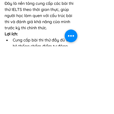
Đây là nền tảng cung cấp các bài thi 
thử IELTS theo thời gian thực, giúp 
người học làm quen với cấu trúc bài 
thi và đánh giá khả năng của mình 
trước kỳ thi chính thức.
Lợi ích:
Cung cấp bài thi thử đầy đủ với 
hệ thống chấm điểm tự động.
Phân tích kết quả giúp người học 
nhận diện điểm mạnh và điểm 
yếu.
Giao diện mô phỏng gần giống 
với bài thi thật.
Write & Improve by 
Cambridge
Đây là công cụ luyện 
IELTS Writing
được phát triển bởi Cambridge, cho 