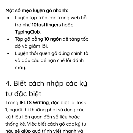
Một số mẹo luyện gõ nhanh:
Luyện tập trên các trang web hỗ 
trợ như 
10fastfingers
 hoặc 
TypingClub
.
Tập gõ bằng 
10 ngón
 để tăng tốc 
độ và giảm lỗi.
Luyện thói quen gõ đúng chính tả 
và dấu câu để hạn chế lỗi đánh 
máy.
4. Biết cách nhập các ký 
tự đặc biệt
Trong 
IELTS Writing
, đặc biệt là Task 
1, người thi thường phải sử dụng các 
ký hiệu liên quan đến số liệu hoặc 
thống kê. Việc biết cách gõ các ký tự 
này sẽ giúp quá trình viết nhanh và 