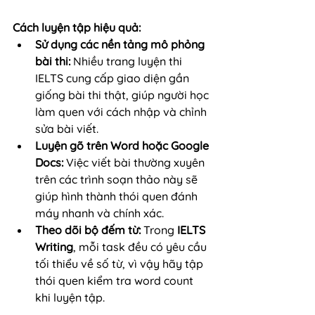
Cách luyện tập hiệu quả:
Sử dụng các nền tảng mô phỏng 
bài thi:
 Nhiều trang luyện thi 
IELTS cung cấp giao diện gần 
giống bài thi thật, giúp người học 
làm quen với cách nhập và chỉnh 
sửa bài viết.
Luyện gõ trên Word hoặc Google 
Docs:
 Việc viết bài thường xuyên 
trên các trình soạn thảo này sẽ 
giúp hình thành thói quen đánh 
máy nhanh và chính xác.
Theo dõi bộ đếm từ:
 Trong 
IELTS 
Writing
, mỗi task đều có yêu cầu 
tối thiểu về số từ, vì vậy hãy tập 
thói quen kiểm tra word count 
khi luyện tập.