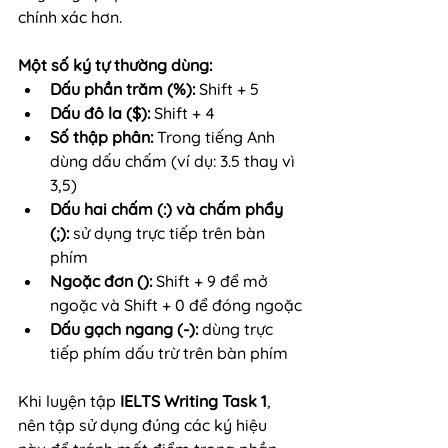
chính xác hơn.
Một số ký tự thường dùng:
Dấu phần trăm (%):
 Shift + 5
Dấu đô la ($):
 Shift + 4
Số thập phân:
 Trong tiếng Anh 
dùng dấu chấm (ví dụ: 3.5 thay vì 
3,5)
Dấu hai chấm (:) và chấm phẩy 
(;):
 sử dụng trực tiếp trên bàn 
phím
Ngoặc đơn ():
 Shift + 9 để mở 
ngoặc và Shift + 0 để đóng ngoặc
Dấu gạch ngang (-):
 dùng trực 
tiếp phím dấu trừ trên bàn phím
Khi luyện tập 
IELTS Writing Task 1
, 
nên tập sử dụng đúng các ký hiệu 