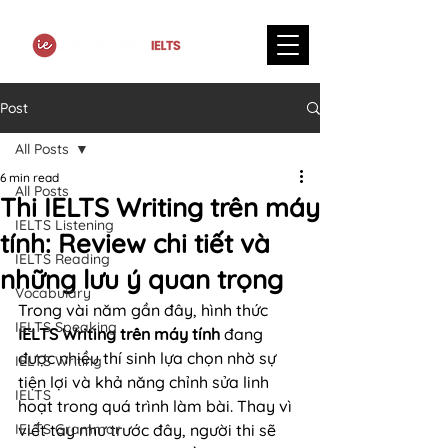
Post
All Posts
6 min read
All Posts
Thi IELTS Writing trên máy
IELTS Listening
tính: Review chi tiết và
IELTS Reading
những lưu ý quan trọng
Vocabulary
Trong vài năm gần đây, hình thức 
IELTS Speaking
IELTS Writing trên máy tính
 đang 
được nhiều thí sinh lựa chọn nhờ sự 
IELTS Writing
tiện lợi và khả năng chỉnh sửa linh 
IELTS
hoạt trong quá trình làm bài. Thay vì 
IELTS Grammar
viết tay như trước đây, người thi sẽ 