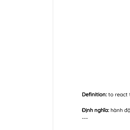
Definition:
 to react
Định nghĩa:
 hành độ
---