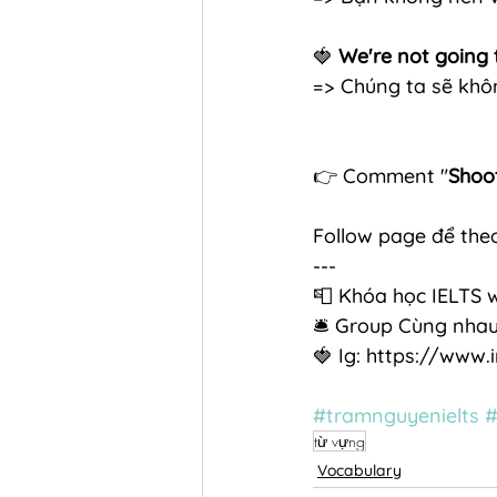
🍓
 We're not going 
=> Chúng ta sẽ khô
👉 Comment "
Shoot
Follow page để theo
---
📮 Khóa học IELTS 
🛎 Group Cùng nhau
🍓 Ig: https://www
#tramnguyenielts
#
từ vựng
Vocabulary