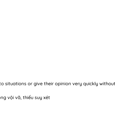
 to situations or give their opinion very quickly withou
ng vội vã, thiếu suy xét