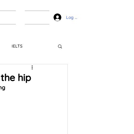
ài liệu
Liên hệ
Log In
IELTS
the hip
ng