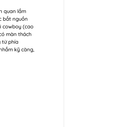
n quan lắm 
c bắt nguồn 
ai cowboy (cao 
 có màn thách 
 từ phía 
nhắm kỹ càng, 