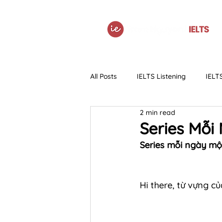
All Posts
IELTS Listening
IELT
2 min read
IELTS Grammar
Tài liệu
Series Mỗi
Series mỗi ngày một
Hi there, từ vựng c