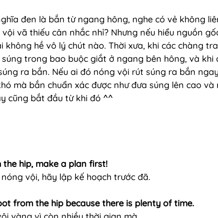
ghĩa đen là bắn từ ngang hông, nghe có vẻ không liê
 vội vã thiếu cân nhắc nhỉ? Nhưng nếu hiểu nguồn gố
ại không hề vô lý chút nào. Thời xưa, khi các chàng tr
 súng trong bao buộc giắt ở ngang bên hông, và khi
súng ra bắn. Nếu ai đó nóng vội rút súng ra bắn ngay
khó mà bắn chuẩn xác được như đưa súng lên cao và 
y cũng bắt đầu từ khi đó ^^
the hip, make a plan first!
nóng vội, hãy lập kế hoạch trước đã.
ot from the hip because there is plenty of time.
i vàng vì còn nhiều thời gian mà.