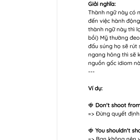
Giải nghĩa: 
Thành ngữ này có n
đến việc hành động
thành ngữ này thì l
bồi) Mỹ thường đeo
đấu súng họ sẽ rút 
ngang hông thì sẽ 
nguồn gốc idiom nà
---
Ví dụ:
🍓 
Don't shoot from 
=> Đừng quyết định 
🍓 
You shouldn't sho
=> Bạn không nên vộ