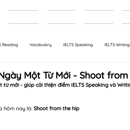
Trang chủ
Giới thiệu
Khóa học
T
S Reading
Vocabulary
IELTS Speaking
IELTS Writing
Bộ đề IELTS dự đoán
IELTS Cambridge
 Ngày Một Từ Mới - Shoot from 
 từ mới - giúp cải thiện điểm IELTS Speaking và Writi
ủa hôm nay là:
 Shoot from the hip