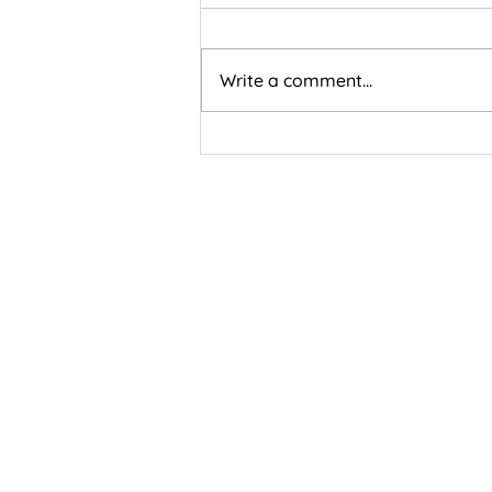
Write a comment...
50+ Cụm Collocations Ăn
Điểm Cho IELTS Speaking
Part 1 Topic Hometown
#TramnguyenIELTS
Address: Số 9 ngõ 37/1
Phường Bách Khoa, TP.
​Tel: 0399 760 969 - 0