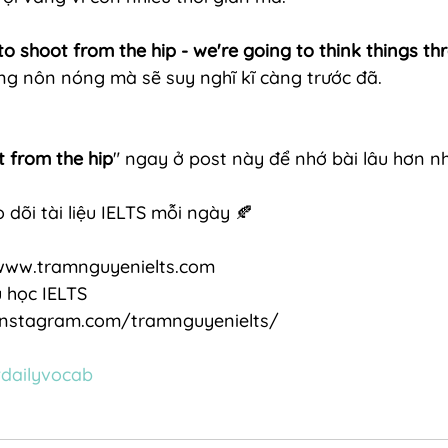
to shoot from the hip - we're going to think things th
ng nôn nóng mà sẽ suy nghĩ kĩ càng trước đã.
 from the hip
" ngay ở post này để nhớ bài lâu hơn nh
 dõi tài liệu IELTS mỗi ngày 🍂
www.tramnguyenielts.com 
 học IELTS
.instagram.com/tramnguyenielts/
dailyvocab