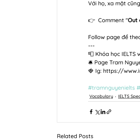
Với họ, xa mặt cũng
👉  Comment "
Out 
Follow page để theo
---
📮 Khóa học IELTS 
🛎 Page Tram Nguy
🍓 Ig: https://www
#tramnguyenielts
#
Vocabulary
IELTS Spe
Related Posts