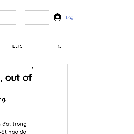
ài liệu
Liên hệ
Log In
IELTS
, out of
ng.
 đạt trong 
vật nào đó 