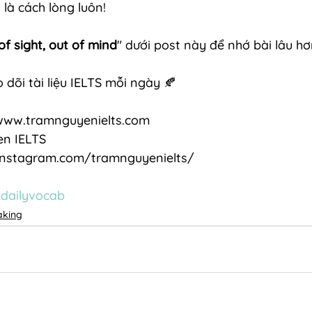
 là cách lòng luôn!
of sight, out of mind
" dưới post này để nhớ bài lâu hơ
 dõi tài liệu IELTS mỗi ngày 🍂
www.tramnguyenielts.com 
en IELTS
.instagram.com/tramnguyenielts/
dailyvocab
aking