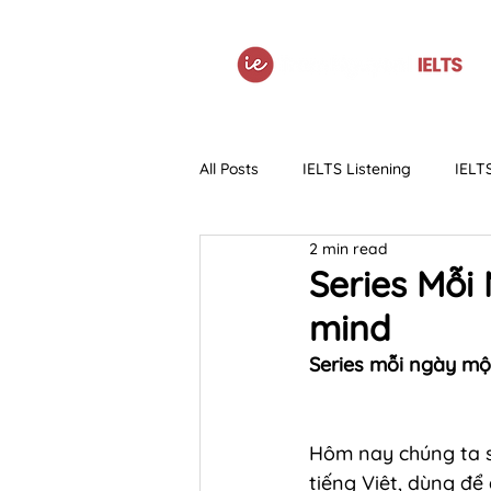
All Posts
IELTS Listening
IELT
2 min read
IELTS Grammar
Tài liệu
Series Mỗi 
mind
Series mỗi ngày một
Hôm nay chúng ta s
tiếng Việt, dùng để