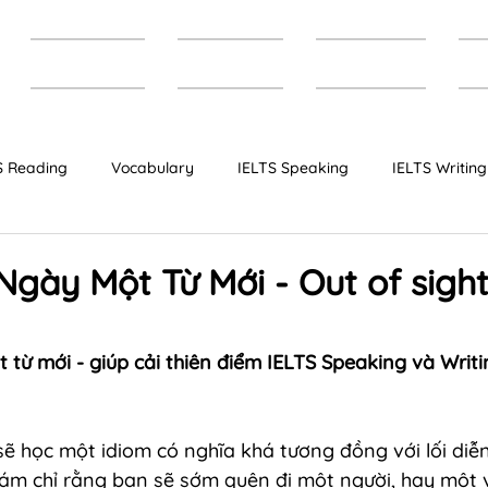
Trang chủ
Giới thiệu
Khóa học
T
S Reading
Vocabulary
IELTS Speaking
IELTS Writing
Bộ đề IELTS dự đoán
IELTS Cambridge
Ngày Một Từ Mới - Out of sight
 từ mới - giúp cải thiên điểm IELTS Speaking và Writi
ẽ học một idiom có nghĩa khá tương đồng với lối diễn
 ám chỉ rằng bạn sẽ sớm quên đi một người, hay một 