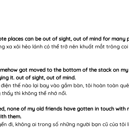
te places can be out of sight, out of mind for many 
g xa xôi hẻo lánh có thể trở nên khuất mắt trông coi
 somehow got moved to the bottom of the stack on my 
ing it. out of sight, out of mind.
 điện thế nào lại bay vào gầm bàn, tôi hoàn toàn qu
 thấy thì không thể nhớ nổi.
ed, none of my old friends have gotten in touch with me
ith them.
yển đi, không ai trong số những người bạn cũ của tôi liê