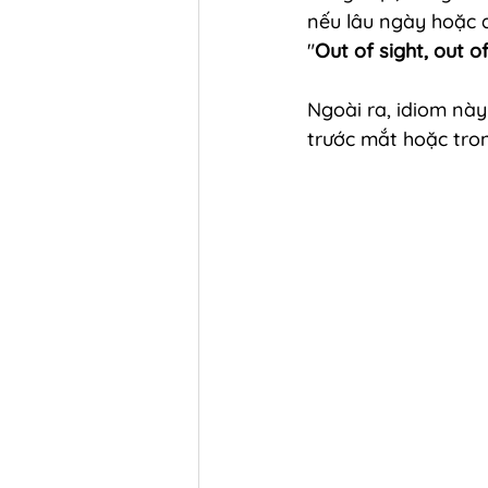
nếu lâu ngày hoặc d
"
Out of sight, out o
Ngoài ra, idiom này
trước mắt hoặc tron