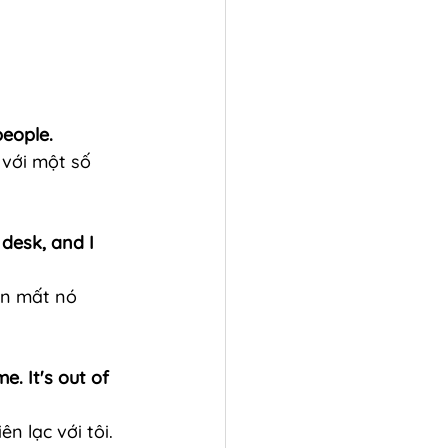
people.
 với một số 
desk, and I 
ên mất nó 
. It's out of 
n lạc với tôi. 