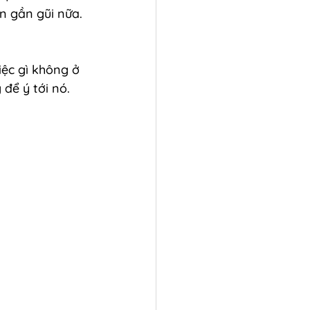
n gần gũi nữa. 
iệc gì không ở 
để ý tới nó.