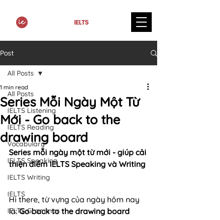
Post
All Posts
1 min read
All Posts
Series Mỗi Ngày Một Từ
IELTS Listening
Mới - Go back to the
IELTS Reading
drawing board
Vocabulary
Series mỗi ngày một từ mới - giúp cải 
IELTS Speaking
thiện điểm IELTS Speaking và Writing
IELTS Writing
IELTS
Hi there, từ vựng của ngày hôm nay 
IELTS Grammar
là: 
Go back to the drawing board 