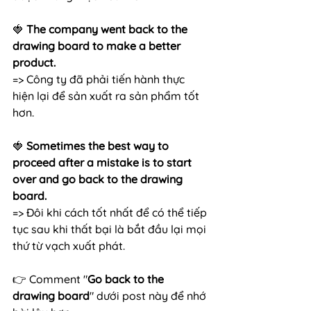
🍓 
The company went back to the 
drawing board to make a better 
product.
=> Công ty đã phải tiến hành thực 
hiện lại để sản xuất ra sản phẩm tốt 
hơn.
🍓
 Sometimes the best way to 
proceed after a mistake is to start 
over and go back to the drawing 
board.
=> Đôi khi cách tốt nhất để có thể tiếp 
tục sau khi thất bại là bắt đầu lại mọi 
thứ từ vạch xuất phát.
👉 Comment "
Go back to the 
drawing board
" dưới post này để nhớ 