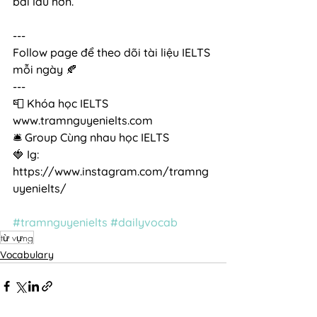
bài lâu hơn.
---
Follow page để theo dõi tài liệu IELTS 
mỗi ngày 🍂
---
📮 Khóa học IELTS 
www.tramnguyenielts.com 
🛎 Group Cùng nhau học IELTS
🍓 Ig: 
https://www.instagram.com/tramng
uyenielts/
#tramnguyenielts
#dailyvocab
từ vựng
Vocabulary