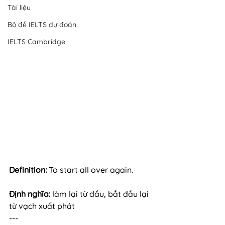
Tài liệu
Bộ đề IELTS dự đoán
IELTS Cambridge
Definition: 
To start all over again.
Định nghĩa:
 làm lại từ đầu, bắt đầu lại 
từ vạch xuất phát
---