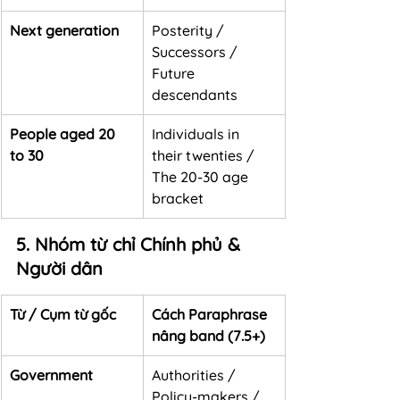
Next generation
Posterity / 
Successors / 
Future 
descendants
People aged 20 
Individuals in 
to 30
their twenties / 
The 20-30 age 
bracket
5. Nhóm từ chỉ Chính phủ & 
Người dân
Từ / Cụm từ gốc
Cách Paraphrase 
nâng band (7.5+)
Government
Authorities / 
Policy-makers / 