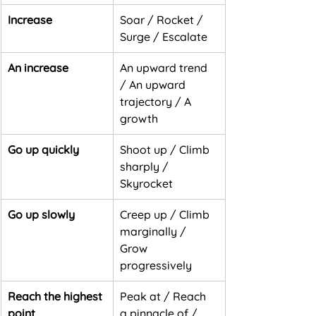
Increase
Soar / Rocket / 
Surge / Escalate
An increase
An upward trend 
/ An upward 
trajectory / A 
growth
Go up quickly
Shoot up / Climb 
sharply / 
Skyrocket
Go up slowly
Creep up / Climb 
marginally / 
Grow 
progressively
Reach the highest 
Peak at / Reach 
point
a pinnacle of / 