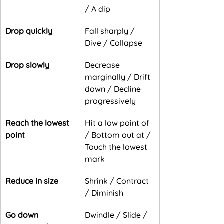
/ A dip
Drop quickly
Fall sharply / 
Dive / Collapse
Drop slowly
Decrease 
marginally / Drift 
down / Decline 
progressively
Reach the lowest 
Hit a low point of 
point
/ Bottom out at / 
Touch the lowest 
mark
Reduce in size
Shrink / Contract 
/ Diminish
Go down 
Dwindle / Slide / 