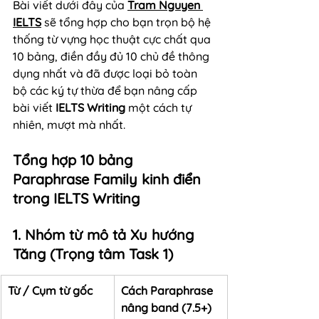
Bài viết dưới đây của 
Tram Nguyen 
IELTS
 sẽ tổng hợp cho bạn trọn bộ hệ 
thống từ vựng học thuật cực chất qua 
10 bảng, điền đầy đủ 10 chủ đề thông 
dụng nhất và đã được loại bỏ toàn 
bộ các ký tự thừa để bạn nâng cấp 
bài viết 
IELTS Writing
 một cách tự 
nhiên, mượt mà nhất.
Tổng hợp 10 bảng 
Paraphrase Family kinh điển 
trong IELTS Writing
1. Nhóm từ mô tả Xu hướng 
Tăng (Trọng tâm Task 1)
Từ / Cụm từ gốc
Cách Paraphrase 
nâng band (7.5+)