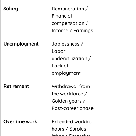
Salary
Remuneration / 
Financial 
compensation / 
Income / Earnings
Unemployment
Joblessness / 
Labor 
underutilization / 
Lack of 
employment
Retirement
Withdrawal from 
the workforce / 
Golden years / 
Post-career phase
Overtime work
Extended working 
hours / Surplus 