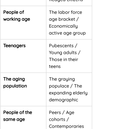
People of 
The labor force 
working age
age bracket / 
Economically 
active age group
Teenagers
Pubescents / 
Young adults / 
Those in their 
teens
The aging 
The graying 
population
populace / The 
expanding elderly 
demographic
People of the 
Peers / Age 
same age
cohorts / 
Contemporaries