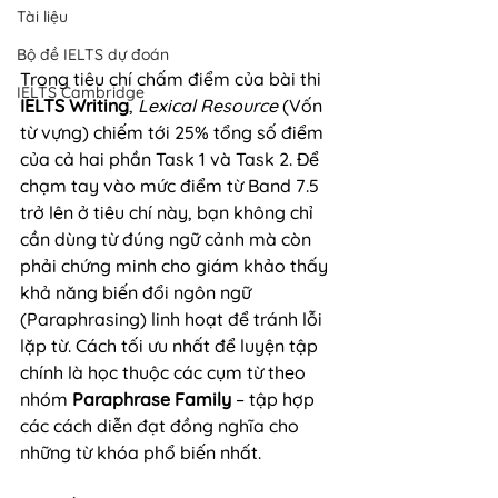
Tài liệu
Bộ đề IELTS dự đoán
Trong tiêu chí chấm điểm của bài thi 
IELTS Cambridge
IELTS Writing
, 
Lexical Resource
 (Vốn 
từ vựng) chiếm tới 25% tổng số điểm 
của cả hai phần Task 1 và Task 2. Để 
chạm tay vào mức điểm từ Band 7.5 
trở lên ở tiêu chí này, bạn không chỉ 
cần dùng từ đúng ngữ cảnh mà còn 
phải chứng minh cho giám khảo thấy 
khả năng biến đổi ngôn ngữ 
(Paraphrasing) linh hoạt để tránh lỗi 
lặp từ. Cách tối ưu nhất để luyện tập 
chính là học thuộc các cụm từ theo 
nhóm 
Paraphrase Family
 – tập hợp 
các cách diễn đạt đồng nghĩa cho 
những từ khóa phổ biến nhất.