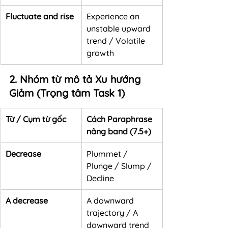
Fluctuate and rise
Experience an 
unstable upward 
trend / Volatile 
growth
2. Nhóm từ mô tả Xu hướng 
Giảm (Trọng tâm Task 1)
Từ / Cụm từ gốc
Cách Paraphrase 
nâng band (7.5+)
Decrease
Plummet / 
Plunge / Slump / 
Decline
A decrease
A downward 
trajectory / A 
downward trend 