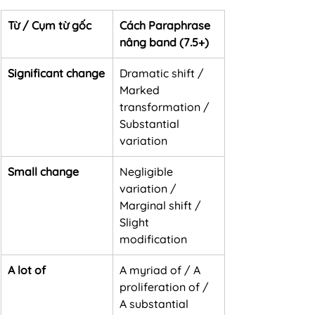
Từ / Cụm từ gốc
Cách Paraphrase 
nâng band (7.5+)
Significant change
Dramatic shift / 
Marked 
transformation / 
Substantial 
variation
Small change
Negligible 
variation / 
Marginal shift / 
Slight 
modification
A lot of
A myriad of / A 
proliferation of / 
A substantial 