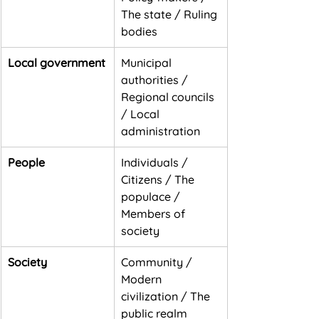
The state / Ruling 
bodies
Local government
Municipal 
authorities / 
Regional councils 
/ Local 
administration
People
Individuals / 
Citizens / The 
populace / 
Members of 
society
Society
Community / 
Modern 
civilization / The 
public realm