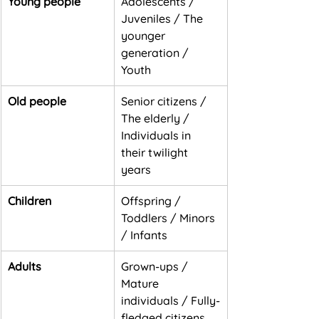
Young people
Adolescents / 
Juveniles / The 
younger 
generation / 
Youth
Old people
Senior citizens / 
The elderly / 
Individuals in 
their twilight 
years
Children
Offspring / 
Toddlers / Minors 
/ Infants
Adults
Grown-ups / 
Mature 
individuals / Fully-
fledged citizens