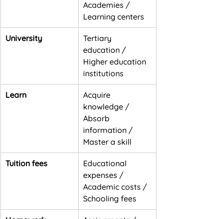
Academies / 
Learning centers
University
Tertiary 
education / 
Higher education 
institutions
Learn
Acquire 
knowledge / 
Absorb 
information / 
Master a skill
Tuition fees
Educational 
expenses / 
Academic costs / 
Schooling fees