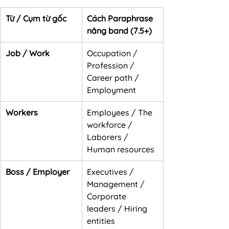
Từ / Cụm từ gốc
Cách Paraphrase 
nâng band (7.5+)
Job / Work
Occupation / 
Profession / 
Career path / 
Employment
Workers
Employees / The 
workforce / 
Laborers / 
Human resources
Boss / Employer
Executives / 
Management / 
Corporate 
leaders / Hiring 
entities