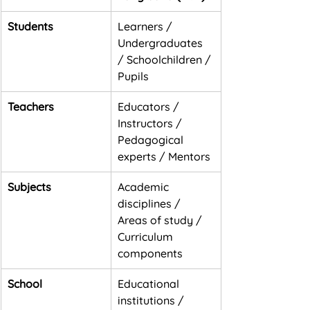
Students
Learners / 
Undergraduates 
/ Schoolchildren / 
Pupils
Teachers
Educators / 
Instructors / 
Pedagogical 
experts / Mentors
Subjects
Academic 
disciplines / 
Areas of study / 
Curriculum 
components
School
Educational 
institutions / 