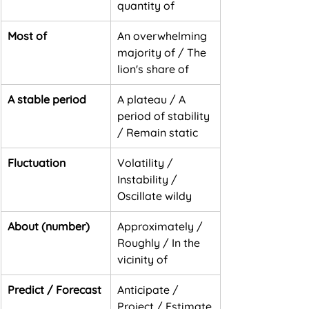
quantity of
Most of
An overwhelming 
majority of / The 
lion's share of
A stable period
A plateau / A 
period of stability 
/ Remain static
Fluctuation
Volatility / 
Instability / 
Oscillate wildy
About (number)
Approximately / 
Roughly / In the 
vicinity of
Predict / Forecast
Anticipate / 
Project / Estimate