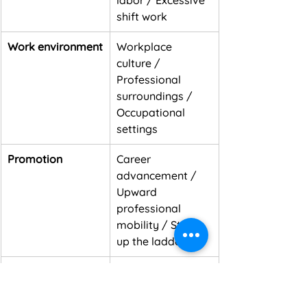
labor / Excessive 
shift work
Work environment
Workplace 
culture / 
Professional 
surroundings / 
Occupational 
settings
Promotion
Career 
advancement / 
Upward 
professional 
mobility / Step 
up the ladder
Skills / Talents
Professional 
competencies / 
Expertise / 