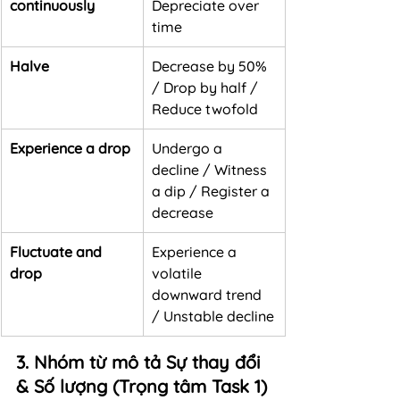
continuously
Depreciate over 
time
Halve
Decrease by 50% 
/ Drop by half / 
Reduce twofold
Experience a drop
Undergo a 
decline / Witness 
a dip / Register a 
decrease
Fluctuate and 
Experience a 
drop
volatile 
downward trend 
/ Unstable decline
3. Nhóm từ mô tả Sự thay đổi 
& Số lượng (Trọng tâm Task 1)