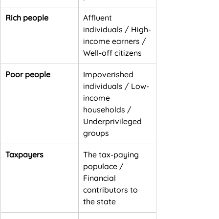
Rich people
Affluent 
individuals / High-
income earners / 
Well-off citizens
Poor people
Impoverished 
individuals / Low-
income 
households / 
Underprivileged 
groups
Taxpayers
The tax-paying 
populace / 
Financial 
contributors to 
the state