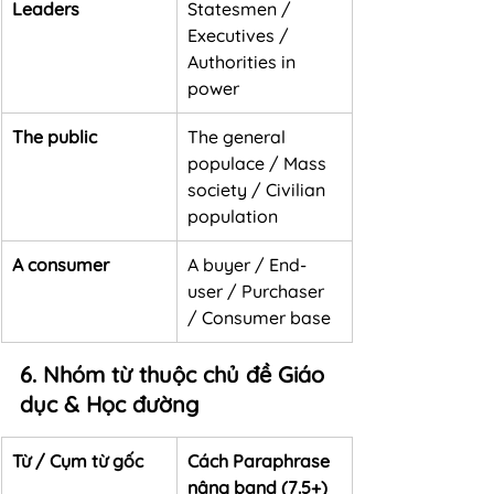
Leaders
Statesmen / 
Executives / 
Authorities in 
power
The public
The general 
populace / Mass 
society / Civilian 
population
A consumer
A buyer / End-
user / Purchaser 
/ Consumer base
6. Nhóm từ thuộc chủ đề Giáo 
dục & Học đường
Từ / Cụm từ gốc
Cách Paraphrase 
nâng band (7.5+)