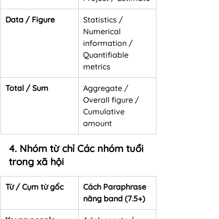
Data / Figure
Statistics / 
Numerical 
information / 
Quantifiable 
metrics
Total / Sum
Aggregate / 
Overall figure / 
Cumulative 
amount
4. Nhóm từ chỉ Các nhóm tuổi 
trong xã hội
Từ / Cụm từ gốc
Cách Paraphrase 
nâng band (7.5+)