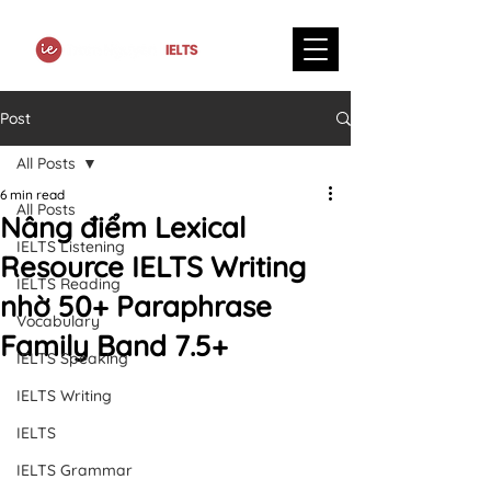
Post
All Posts
6 min read
All Posts
Nâng điểm Lexical
IELTS Listening
Resource IELTS Writing
IELTS Reading
nhờ 50+ Paraphrase
Vocabulary
Family Band 7.5+
IELTS Speaking
IELTS Writing
IELTS
IELTS Grammar