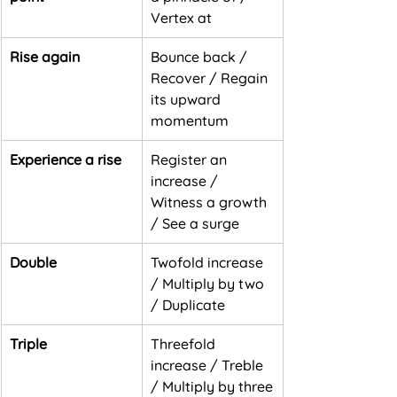
Vertex at
Rise again
Bounce back / 
Recover / Regain 
its upward 
momentum
Experience a rise
Register an 
increase / 
Witness a growth 
/ See a surge
Double
Twofold increase 
/ Multiply by two 
/ Duplicate
Triple
Threefold 
increase / Treble 
/ Multiply by three