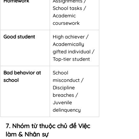
Homework
Assignments / 
School tasks / 
Academic 
coursework
Good student
High achiever / 
Academically 
gifted individual / 
Top-tier student
Bad behavior at 
School 
school
misconduct / 
Discipline 
breaches / 
Juvenile 
delinquency
7. Nhóm từ thuộc chủ đề Việc 
làm & Nhân sự