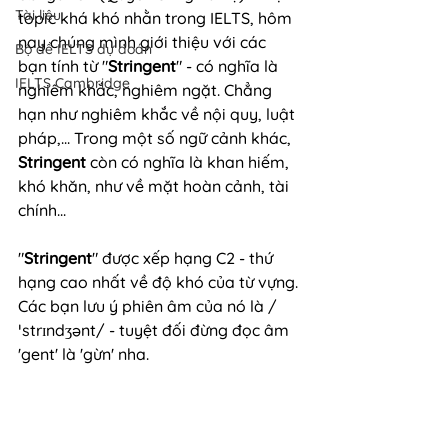
Tài liệu
topic khá khó nhằn trong IELTS, hôm 
nay chúng mình giới thiệu với các 
Bộ đề IELTS dự đoán
bạn tính từ "
Stringent
" - có nghĩa là 
IELTS Cambridge
nghiêm khắc, nghiêm ngặt. Chẳng 
hạn như nghiêm khắc về nội quy, luật 
pháp,... Trong một số ngữ cảnh khác, 
Stringent
 còn có nghĩa là khan hiếm, 
khó khăn, như về mặt hoàn cảnh, tài 
chính... 
"
Stringent
" được xếp hạng C2 - thứ 
hạng cao nhất về độ khó của từ vựng. 
Các bạn lưu ý phiên âm của nó là /
ˈstrɪndʒənt/ - tuyệt đối đừng đọc âm 
'gent' là 'gừn' nha.