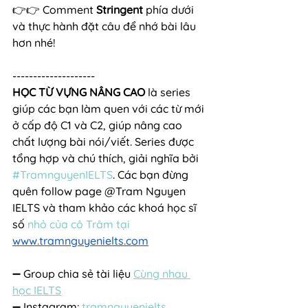
👉👉 Comment 
Stringent
 phía dưới 
và thực hành đặt câu để nhớ bài lâu 
hơn nhé!
--------------------
HỌC TỪ VỰNG NÂNG CAO
 là series 
giúp các bạn làm quen với các từ mới 
ở cấp độ C1 và C2, giúp nâng cao 
chất lượng bài nói/viết. Series được 
tổng hợp và chú thích, giải nghĩa bởi 
#TramnguyenIELTS
. Các bạn đừng 
quên follow page @Tram Nguyen 
IELTS và tham khảo các khoá học sĩ 
số
 nhỏ của cô Trâm tại 
ww
w.tramnguyenielts.com
➖ Group chia sẻ tài liệu 
Cùng nhau 
học IELTS
➖ Instagram: 
tramnguyenielts