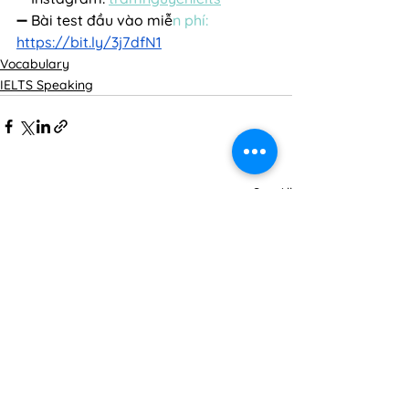
➖ Bài test đầu vào miễ
n phí: 
https://bit.ly/
3j7dfN1
Vocabulary
IELTS Speaking
See All
Related Posts