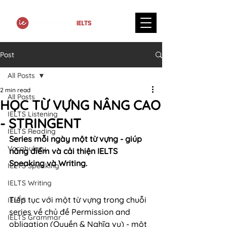
Post
All Posts
2 min read
All Posts
HỌC TỪ VỰNG NÂNG CAO
IELTS Listening
- STRINGENT
IELTS Reading
Series mỗi ngày một từ vựng - giúp 
Vocabulary
nâng điểm và cải thiện IELTS 
Speaking và Writing.
IELTS Speaking
IELTS Writing
Tiếp tục với một từ vựng trong chuỗi 
IELTS
series về chủ đề Permission and 
IELTS Grammar
obligation (Quyền & Nghĩa vụ) - một 