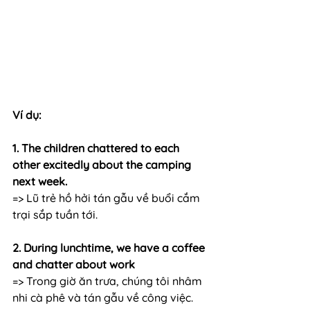
Ví dụ:
1. The children chattered to each 
other excitedly about the camping 
next week.
=> Lũ trẻ hồ hởi tán gẫu về buổi cắm 
trại sắp tuần tới.
2. During lunchtime, we have a coffee 
and chatter about work 
=> Trong giờ ăn trưa, chúng tôi nhâm 
nhi cà phê và tán gẫu về công việc.