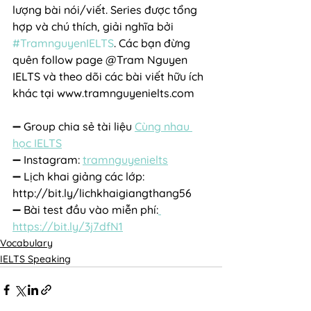
lượng bài nói/viết. Series được tổng 
hợp và chú thích, giải nghĩa bởi 
#TramnguyenIELTS
. Các bạn đừng 
quên follow page @Tram Nguyen 
IELTS và theo dõi các bài viết hữu ích 
khác tại www.tramnguyenielts.com
➖ Group chia sẻ tài liệu 
Cùng nhau 
học IELTS
➖ Instagram: 
tramnguyenielts
➖ Lịch khai giảng các lớp: 
http://bit.ly/lichkhaigiangthang56
➖ Bài test đầu vào miễn phí:
https://bit.ly/3j7dfN1
Vocabulary
IELTS Speaking