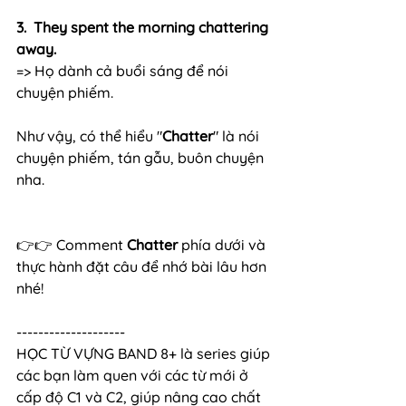
3.  They spent the morning chattering 
away.
=> Họ dành cả buổi sáng để nói 
chuyện phiếm.
Như vậy, có thể hiểu "
Chatter
" là nói 
chuyện phiếm, tán gẫu, buôn chuyện 
nha.
👉👉 Comment 
Chatter
 phía dưới và 
thực hành đặt câu để nhớ bài lâu hơn 
nhé!
--------------------
HỌC TỪ VỰNG BAND 8+ là series giúp 
các bạn làm quen với các từ mới ở 
cấp độ C1 và C2, giúp nâng cao chất 