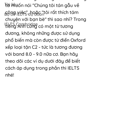
Tài liệu
ta muốn nói "Chúng tôi tán gẫu về 
công việc", hoặc "tôi rất thích tám 
Bộ đề IELTS dự đoán
chuyện với bạn bè" thì sao nhỉ? Trong 
IELTS Cambridge
tiếng Anh cũng có một từ tương 
đương, không những được sử dụng 
phổ biến mà còn được từ điển Oxford 
xếp loại tận C2 - tức là tương đương 
với band 8.0 - 9.0 nữa cơ. Bạn hãy 
theo dõi các ví dụ dưới đây để biết 
cách áp dụng trong phần thi IELTS 
nhé!