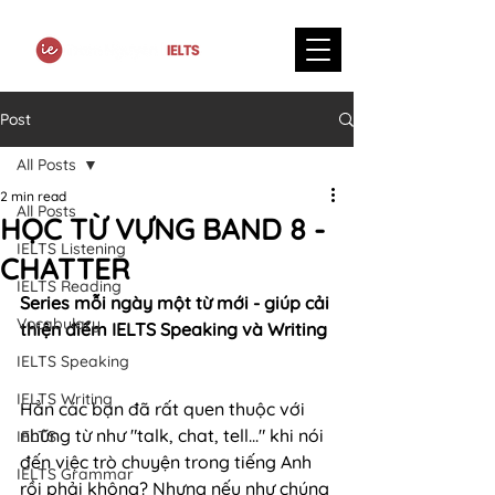
Post
All Posts
2 min read
All Posts
HỌC TỪ VỰNG BAND 8 -
IELTS Listening
CHATTER
IELTS Reading
Series mỗi ngày một từ mới - giúp cải 
Vocabulary
thiện điểm IELTS Speaking và Writing
IELTS Speaking
IELTS Writing
Hẳn các bạn đã rất quen thuộc với 
những từ như "talk, chat, tell..." khi nói 
IELTS
đến việc trò chuyện trong tiếng Anh 
IELTS Grammar
rồi phải không? Nhưng nếu như chúng 