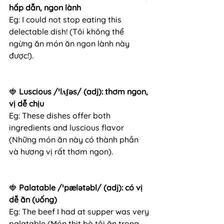
hấp dẫn, ngon lành
Eg: I could not stop eating this 
delectable dish! (Tôi không thể 
ngừng ăn món ăn ngon lành này 
được!).
🍓 
Luscious /ˈlʌʃəs/ (adj): thơm ngon, 
vị dễ chịu
Eg: These dishes offer both 
ingredients and luscious flavor 
(Những món ăn này có thành phần 
và hương vị rất thơm ngon).
🍓 
Palatable /ˈpælətəbl/ (adj): có vị 
dễ ăn (uống)
Eg: The beef I had at supper was very 
palatable (Món thịt bò tôi ăn trong 