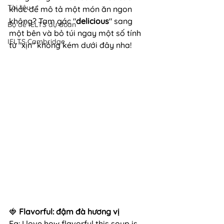
Tài liệu
khác để mô tả một món ăn ngon 
không? Tạm gác "
delicious
" sang 
Bộ đề IELTS dự đoán
một bên và bỏ túi ngay một số tính 
IELTS Cambridge
từ "xịn" không kém dưới đây nha!
🍓
 Flavorful: đậm đà hương vị
Eg: I love how flavorful this soup is 