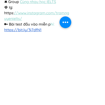
🛎 Group 
Cùng nhau học IELTS
🍓 Ig: 
https:
//www.instagram.com/tramng
uyenielts/
🔑 Bài test đầu vào miễn p
hí: 
https://bit.ly/3j7
dfN1
Vocabulary
IELTS Speaking
See All
Related Posts