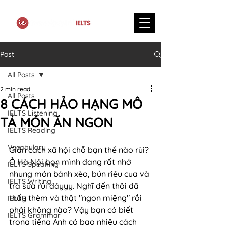
Post
All Posts
2 min read
All Posts
8 CÁCH HẢO HẠNG MÔ
IELTS Listening
TẢ MÓN ĂN NGON
IELTS Reading
Vocabulary
Giãn cách xã hội chỗ bạn thế nào rùi? 
Ở Hà Nội bọn mình đang rất nhớ 
IELTS Speaking
nhung món bánh xèo, bún riêu cua và 
IELTS Writing
trà sữa rùi đâyyy. Nghĩ đến thôi đã 
thấy thèm và thật "ngon miệng" rồi 
IELTS
phải không nào? Vậy bạn có biết 
IELTS Grammar
trong tiếng Anh có bao nhiêu cách 