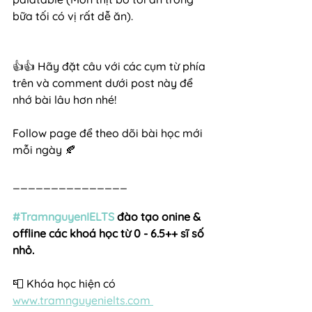
bữa tối có vị rất dễ ăn).
👍👍 Hãy đặt câu với các cụm từ phía 
trên và comment dưới post này để 
nhớ bài lâu hơn nhé!
Follow page để theo dõi bài học mới 
mỗi ngày 🍂
_______________
#TramnguyenIELTS
 đào tạo onine & 
offline các khoá học từ 0 - 6.5++ sĩ số 
nhỏ.
📮 Khóa học hiện có 
www.tramnguyenielts.com 