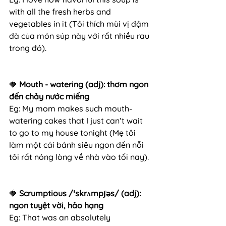
with all the fresh herbs and 
vegetables in it (Tôi thích mùi vị đậm 
đà của món súp này với rất nhiều rau 
trong đó).
🍓 
Mouth - watering (adj): thơm ngon 
đến chảy nước miếng
Eg: My mom makes such mouth-
watering cakes that I just can’t wait 
to go to my house tonight (Mẹ tôi 
làm một cái bánh siêu ngon đến nỗi 
tôi rất nóng lòng về nhà vào tối nay).
🍓 
Scrumptious /ˈskrʌmpʃəs/ (adj): 
ngon tuyệt vời, hảo hạng
Eg: That was an absolutely 