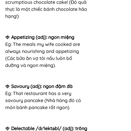
scrumptious chocolate cake! (Đó quả 
thực là một chiếc bánh chocolate hảo 
hạng!)
🍓
 Appetizing (adj): ngon miệng
Eg: The meals my wife cooked are 
always nourishing and appetizing 
(Các bữa ăn vợ tôi nấu luôn bổ 
dưỡng và ngon miệng).
🍓 
Savoury (adj): ngon đậm đà
Eg: That restaurant has a very 
savoury pancake (Nhà hàng đó có 
món bánh pancake rất ngon).
🍓
 Delectable /dɪˈlektəbl/ (adj): trông 